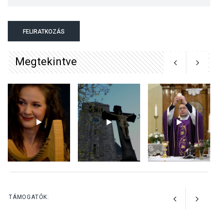
KÖZÉLET
2026 AUG 04
Megújulnak Szentendre
FELIRATKOZÁS
játszóterei
Megtekintve
TERMÉSZETI KÖRNYEZET
2026 AUG 04
Kánikulában még
veszélyesebbek a
kullancsok
KULTÚRA
2026 AUG 03
Art Week: egy hét a
TÁMOGATÓK:
művészetek jegyében
Esztergomban