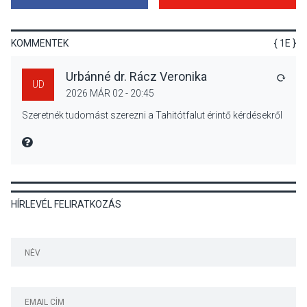
Nőtt a fontosabb nyári
gyümölcsök
termésmennyisége
KOMMENTEK
{ 1E }
Urbánné dr. Rácz Veronika
VÁLA
UD
2026 MÁR 02 - 20:45
KULTÚRA
2026 AUG 04
Szeretnék tudomást szerezni a Tahitótfalut érintő kérdésekről
Bogdányban programokkal
teli búcsúhétvége lesz
MIRE MONDTA
HÍRLEVÉL FELIRATKOZÁS
KÖZÉLET
2026 AUG 04
Jótékonysági
tanszergyűjtés lesz
Szigetmonostoron