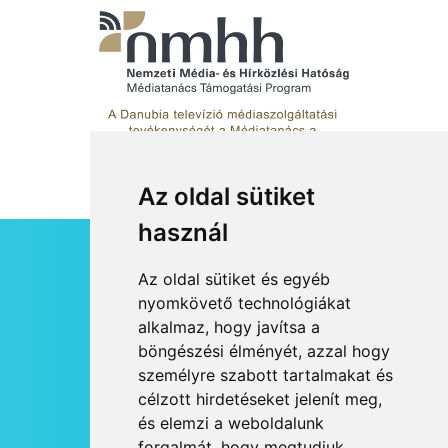
Az oldal sütiket
használ
HÍRLEVÉL
Az oldal sütiket és egyéb
RSS
nyomkövető technológiákat
alkalmaz, hogy javítsa a
JOGI NYILATKOZAT
böngészési élményét, azzal hogy
KAPCSOLAT
személyre szabott tartalmakat és
OLDALTÉRKÉP
célzott hirdetéseket jelenít meg,
IMPRESSZUM
és elemzi a weboldalunk
HÍR BEKÜLDÉSE
forgalmát, hogy megtudjuk