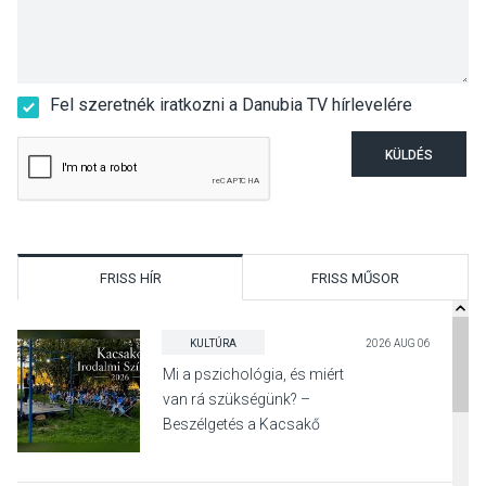
Fel szeretnék iratkozni a Danubia TV hírlevelére
KÜLDÉS
FRISS HÍR
FRISS MŰSOR
KULTÚRA
2026 AUG 06
Mi a pszichológia, és miért
van rá szükségünk? –
Beszélgetés a Kacsakő
Irodalmi Színpadon