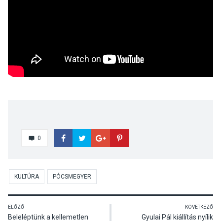
0
KULTÚRA
PÓCSMEGYER
ELŐZŐ
KÖVETKEZŐ
Beleléptünk a kellemetlen
Gyulai Pál kiállítás nyílik