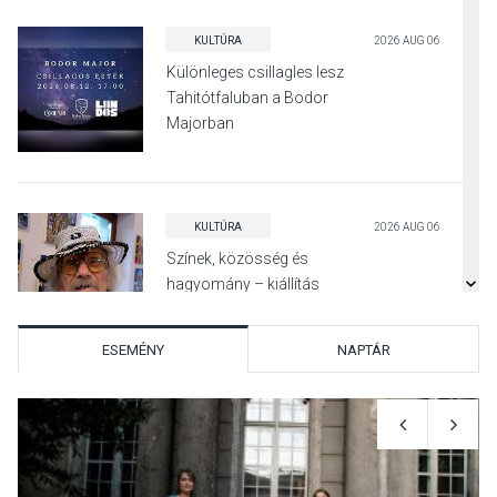
KULTÚRA
2026 AUG 06
Különleges csillagles lesz
Tahitótfaluban a Bodor
Majorban
KULTÚRA
2026 AUG 06
Színek, közösség és
hagyomány – kiállítás
nyitotta meg az idei Irány
Surány Fesztivált
ESEMÉNY
NAPTÁR
KULTÚRA
2026 AUG 05
Mordái folk-rock koncert
lesz a pilismaróti Duna-
parton