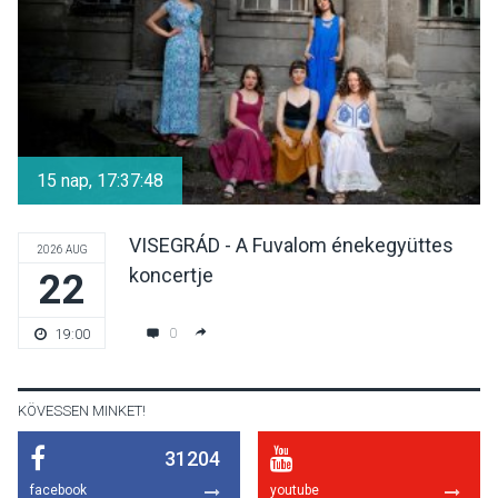
KULTÚRA
2026 AUG 05
Különleges nyári élményt
kínálnak a szabadtéri
15 nap, 17:37:47
előadások a Skanzenben
VISEGRÁD - A Fuvalom énekegyüttes
2026 AUG
koncertje
22
KÖZÉLET
2026 AUG 05
Szeptembertől emelkednek
0
19:00
a parkolási díjak
Szentendrén
KÖVESSEN MINKET!
31204
KÖZÉLET
2026 AUG 05
facebook
youtube