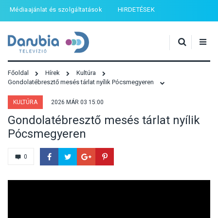
Médiaajánlat és szolgáltatások
HIRDETÉSEK
Főoldal
Hírek
Kultúra
Gondolatébresztő mesés tárlat nyílik Pócsmegyeren
KULTÚRA
2026 MÁR 03 15:00
Gondolatébresztő mesés tárlat nyílik
Pócsmegyeren
0