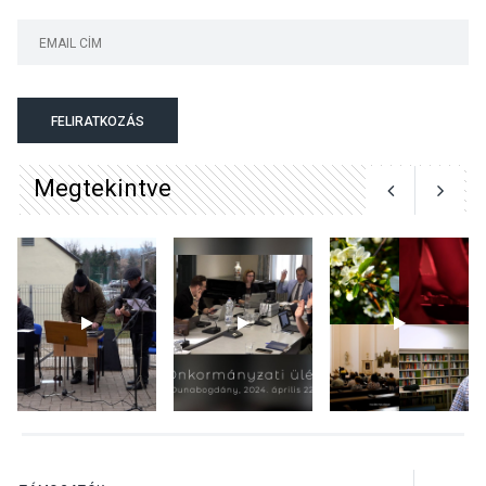
KULTÚRA
2026 AUG 06
Színek, közösség és
hagyomány – kiállítás
nyitotta meg az idei Irány
FELIRATKOZÁS
Surány Fesztivált
Megtekintve
KULTÚRA
2026 AUG 05
Mordái folk-rock koncert
lesz a pilismaróti Duna-
parton
KULTÚRA
2026 AUG 05
Különleges nyári élményt
kínálnak a szabadtéri
előadások a Skanzenben