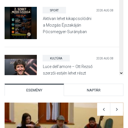
SPORT
2026 AUG 08
Aktívan lehet kikapcsolódni
a Mozgás Éjszakáján
Pócsmegyer-Surányban
KULTÚRA
2026 AUG 08
Luce dell’amore – Ott Rezső
szerzői estjén lehet részt
venni Visegrádon
ESEMÉNY
NAPTÁR
KÖZÉLET
2026 AUG 08
Felhívás a gyermekek
fokozott védelmére a nyári
hőségben