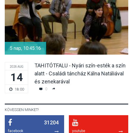
KULTÚRA
2026 AUG 07
Reneszánsz dallamok
csendülnek fel a visegrádi
5 nap, 10:45:15
Királyi Palota
díszudvarában
TAHITÓTFALU - Nyári szín-esték a szín
2026 AUG
alatt - Családi táncház Kálna Natáliával
14
KULTÚRA
2026 AUG 07
és zenekarával
Dunavirág Ünnep Verőcén –
0
18:00
két nap a Duna élővilágának
jegyében
KÖVESSEN MINKET!
31204
TERMÉSZETI KÖRNYEZET
2026 AUG 07
facebook
youtube