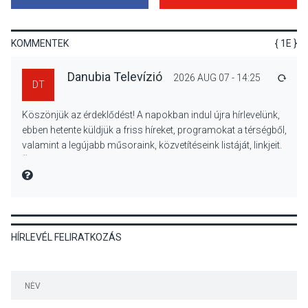
A napokban is nő a
talajközeli ózonmennyiség
KOMMENTEK
{ 1E }
Danubia Televízió
2026 AUG 07 - 14:25
VÁLA
DT
KULTÚRA
2026 AUG 06
Köszönjük az érdeklődést! A napokban indul újra hírlevelünk,
Mi a pszichológia, és miért
ebben hetente küldjük a friss híreket, programokat a térségből,
van rá szükségünk? –
valamint a legújabb műsoraink, közvetítéseink listáját, linkjeit.
Beszélgetés a Kacsakő
Üdvözlettel: a Danubia Televízió csapata
Irodalmi Színpadon
MIRE MONDTA
KULTÚRA
2026 AUG 06
HÍRLEVÉL FELIRATKOZÁS
Különleges csillagles lesz
Tahitótfaluban a Bodor
Majorban