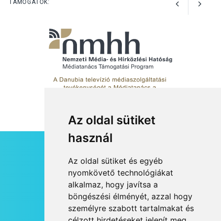
TÁMOGATÓK:
Az oldal sütiket
használ
HÍRLEVÉL
Az oldal sütiket és egyéb
RSS
nyomkövető technológiákat
alkalmaz, hogy javítsa a
JOGI NYILATKOZAT
böngészési élményét, azzal hogy
KAPCSOLAT
személyre szabott tartalmakat és
OLDALTÉRKÉP
célzott hirdetéseket jelenít meg,