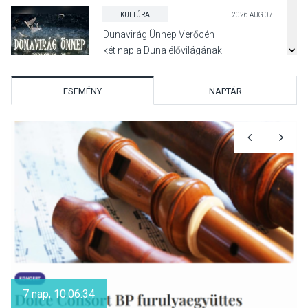
KULTÚRA
2026 AUG 07
Dunavirág Ünnep Verőcén –
két nap a Duna élővilágának
jegyében
ESEMÉNY
NAPTÁR
TERMÉSZETI KÖRNYEZET
2026 AUG 07
A napokban is nő a
talajközeli ózonmennyiség
KULTÚRA
2026 AUG 06
Mi a pszichológia, és miért
van rá szükségünk? –
7 nap, 10:06:33
Beszélgetés a Kacsakő