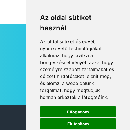
Az oldal sütiket
használ
HÍRLEVÉL
Az oldal sütiket és egyéb
RSS
nyomkövető technológiákat
alkalmaz, hogy javítsa a
JOGI NYILATKOZAT
böngészési élményét, azzal hogy
KAPCSOLAT
személyre szabott tartalmakat és
OLDALTÉRKÉP
célzott hirdetéseket jelenít meg,
IMPRESSZUM
és elemzi a weboldalunk
HÍR BEKÜLDÉSE
forgalmát, hogy megtudjuk
honnan érkeztek a látogatóink.
Elfogadom
© 2026 DANUBIA TV
Elutasítom