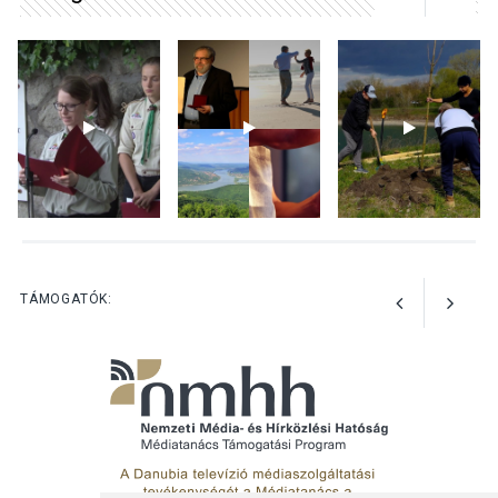
KÖZÉLET
2026 AUG 05
Nőtt a fontosabb nyári
gyümölcsök
termésmennyisége
KULTÚRA
2026 AUG 04
Bogdányban programokkal
teli búcsúhétvége lesz
TÁMOGATÓK: