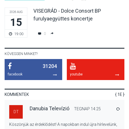
Irodalmi Színpadon
VISEGRÁD - Dolce Consort BP
2026 AUG
furulyaegyüttes koncertje
15
KULTÚRA
2026 AUG 06
Különleges csillagles lesz
0
19:00
Tahitótfaluban a Bodor
Majorban
KÖVESSEN MINKET!
31204
KULTÚRA
2026 AUG 06
facebook
youtube
Színek, közösség és
hagyomány – kiállítás
nyitotta meg az idei Irány
KOMMENTEK
{ 1E }
Surány Fesztivált
Danubia Televízió
TEGNAP 14:25
VÁLA
DT
KULTÚRA
2026 AUG 05
Köszönjük az érdeklődést! A napokban indul újra hírlevelünk,
Mordái folk-rock koncert