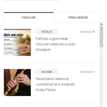
FRISS HÍR
FRISS MŰSOR
KÖZÉLET
2026 AUG 08
Felhívás a gyermekek
fokozott védelmére a nyári
hőségben
KULTÚRA
2026 AUG 07
Reneszánsz dallamok
csendülnek fel a visegrádi
Királyi Palota
díszudvarában