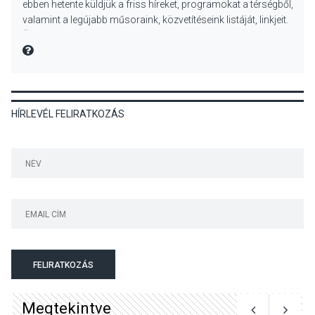
ebben hetente küldjük a friss híreket, programokat a térségből,
lesz a pilismaróti Duna-
valamint a legújabb műsoraink, közvetítéseink listáját, linkjeit.
parton
Üdvözlettel: a Danubia Televízió csapata
MIRE MONDTA
KULTÚRA
2026 AUG 05
HÍRLEVÉL FELIRATKOZÁS
Különleges nyári élményt
kínálnak a szabadtéri
előadások a Skanzenben
KÖZÉLET
2026 AUG 05
Szeptembertől emelkednek
a parkolási díjak
Szentendrén
FELIRATKOZÁS
Megtekintve