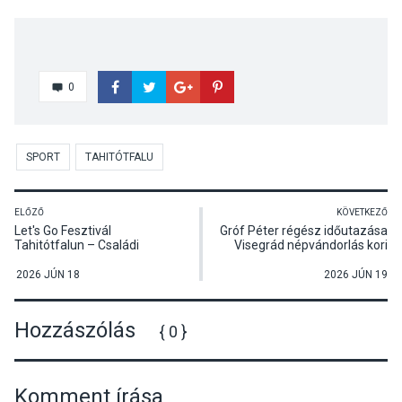
0
SPORT
TAHITÓTFALU
ELŐZŐ
KÖVETKEZŐ
Let's Go Fesztivál
Gróf Péter régész időutazása
Tahitótfalun – Családi
Visegrád népvándorlás kori
élmények a Duna partján
múltjába
2026 JÚN 18
2026 JÚN 19
Hozzászólás
{ 0 }
Komment írása