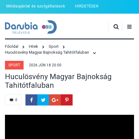
Médiaajánlat és szolgáltatások
HIRDETÉSEK
Főoldal
Hírek
Sport
Huculösvény Magyar Bajnokság Tahitótfaluban
SPORT
2026 JÚN 18 20:00
Huculösvény Magyar Bajnokság
Tahitótfaluban
0