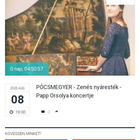
Dunavirág Ünnep Verőcén –
két nap a Duna élővilágának
jegyében
TERMÉSZETI KÖRNYEZET
2026 AUG 07
A napokban is nő a
talajközeli ózonmennyiség
0 nap, 04:50:56
PÓCSMEGYER - Zenés nyáresték -
2026 AUG
Papp Orsolya koncertje
08
KULTÚRA
2026 AUG 06
Mi a pszichológia, és miért
0
19:00
van rá szükségünk? –
Beszélgetés a Kacsakő
Irodalmi Színpadon
KÖVESSEN MINKET!