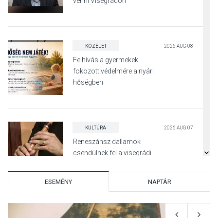
venni Visegrádon
KÖZÉLET
2026 AUG 08
Felhívás a gyermekek
fokozott védelmére a nyári
hőségben
KULTÚRA
2026 AUG 07
Reneszánsz dallamok
csendülnek fel a visegrádi
Királyi Palota
díszudvarában
ESEMÉNY
NAPTÁR
KULTÚRA
2026 AUG 07