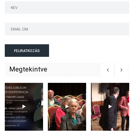
parton
KULTÚRA
2026 AUG 05
Különleges nyári élményt
kínálnak a szabadtéri
előadások a Skanzenben
FELIRATKOZÁS
Megtekintve
KÖZÉLET
2026 AUG 05
Szeptembertől emelkednek
a parkolási díjak
Szentendrén
KÖZÉLET
2026 AUG 05