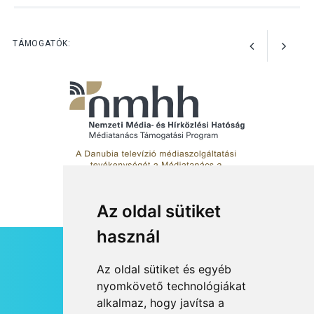
Nőtt a fontosabb nyári
gyümölcsök
termésmennyisége
TÁMOGATÓK:
Az oldal sütiket
használ
HÍRLEVÉL
Az oldal sütiket és egyéb
RSS
nyomkövető technológiákat
alkalmaz, hogy javítsa a
JOGI NYILATKOZAT