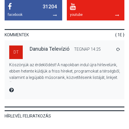
31204
KULTÚRA
2026 AUG 06
facebook
youtube
Különleges csillagles lesz
Tahitótfaluban a Bodor
Majorban
KOMMENTEK
{ 1E }
Danubia Televízió
TEGNAP 14:25
VÁLA
DT
KULTÚRA
2026 AUG 06
Köszönjük az érdeklődést! A napokban indul újra hírlevelünk,
Színek, közösség és
ebben hetente küldjük a friss híreket, programokat a térségből,
hagyomány – kiállítás
valamint a legújabb műsoraink, közvetítéseink listáját, linkjeit.
nyitotta meg az idei Irány
Üdvözlettel: a Danubia Televízió csapata
Surány Fesztivált
MIRE MONDTA
KULTÚRA
2026 AUG 05
HÍRLEVÉL FELIRATKOZÁS
Mordái folk-rock koncert
lesz a pilismaróti Duna-