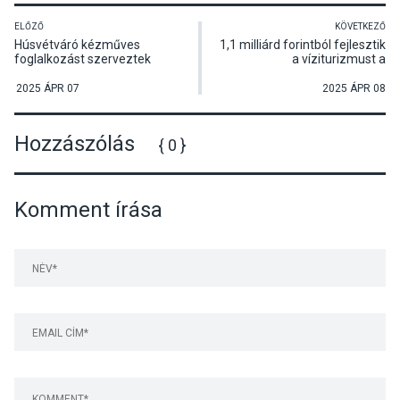
ELŐZŐ
KÖVETKEZŐ
Húsvétváró kézműves
1,1 milliárd forintból fejlesztik
foglalkozást szerveztek
a víziturizmust a
Tahitótfaluban
Dunakanyarban
2025 ÁPR 07
2025 ÁPR 08
Hozzászólás
{ 0 }
Komment írása