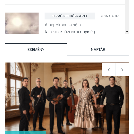
TERMÉSZETI KÖRNYEZET
2026 AUG 07
A napokban is nő a
talajközeli ózonmennyiség
ESEMÉNY
NAPTÁR
KULTÚRA
2026 AUG 06
Mi a pszichológia, és miért
van rá szükségünk? –
Beszélgetés a Kacsakő
Irodalmi Színpadon
KULTÚRA
2026 AUG 06
Különleges csillagles lesz
Tahitótfaluban a Bodor