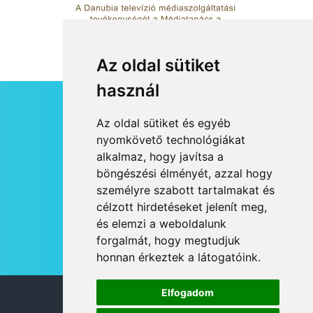
Az oldal sütiket
használ
HÍRLEVÉL
Az oldal sütiket és egyéb
RSS
nyomkövető technológiákat
alkalmaz, hogy javítsa a
JOGI NYILATKOZAT
böngészési élményét, azzal hogy
KAPCSOLAT
személyre szabott tartalmakat és
OLDALTÉRKÉP
célzott hirdetéseket jelenít meg,
IMPRESSZUM
és elemzi a weboldalunk
HÍR BEKÜLDÉSE
forgalmát, hogy megtudjuk
honnan érkeztek a látogatóink.
Elfogadom
© 2026 DANUBIA TV