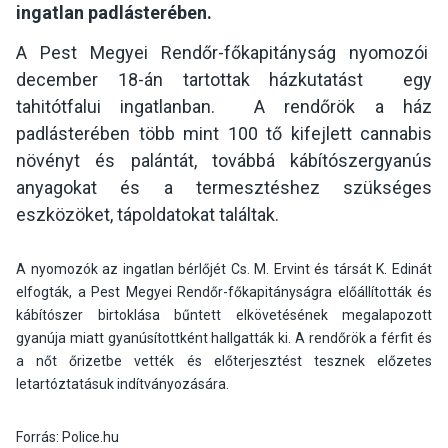
ingatlan padlásterében.
A Pest Megyei Rendőr-főkapitányság nyomozói
december 18-án tartottak házkutatást egy
tahitótfalui ingatlanban. A rendőrök a ház
padlásterében több mint 100 tő kifejlett cannabis
növényt és palántát, továbbá kábítószergyanús
anyagokat és a termesztéshez szükséges
eszközöket, tápoldatokat találtak.
A nyomozók az ingatlan bérlőjét Cs. M. Ervint és társát K. Edinát
elfogták, a Pest Megyei Rendőr-főkapitányságra előállították és
kábítószer birtoklása bűntett elkövetésének megalapozott
gyanúja miatt gyanúsítottként hallgatták ki. A rendőrök a férfit és
a nőt őrizetbe vették és előterjesztést tesznek előzetes
letartóztatásuk indítványozására.
Forrás: Police.hu