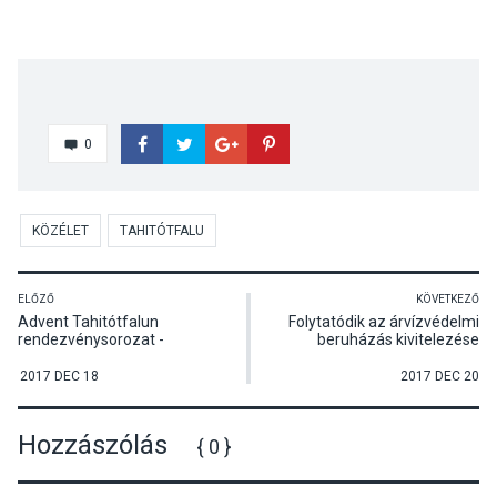
0
KÖZÉLET
TAHITÓTFALU
ELŐZŐ
KÖVETKEZŐ
Advent Tahitótfalun
Folytatódik az árvízvédelmi
rendezvénysorozat -
beruházás kivitelezése
Szotyori-Nagy Gábor és
Visegrádon
Molnár Enikő
2017 DEC 18
2017 DEC 20
kamarakoncertje
Hozzászólás
{ 0 }