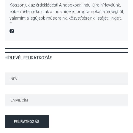
Köszönjük az érdeklődést! A napokban indul újra hírlevelünk,
Különleges nyári élményt
ebben hetente küldjük a friss híreket, programokat a térségből,
kínálnak a szabadtéri
valamint a legújabb műsoraink, közvetítéseink listáját, linkjeit.
előadások a Skanzenben
Üdvözlettel: a Danubia Televízió csapata
MIRE MONDTA
KÖZÉLET
2026 AUG 05
HÍRLEVÉL FELIRATKOZÁS
Szeptembertől emelkednek
a parkolási díjak
Szentendrén
KÖZÉLET
2026 AUG 05
Nőtt a fontosabb nyári
gyümölcsök
termésmennyisége
FELIRATKOZÁS