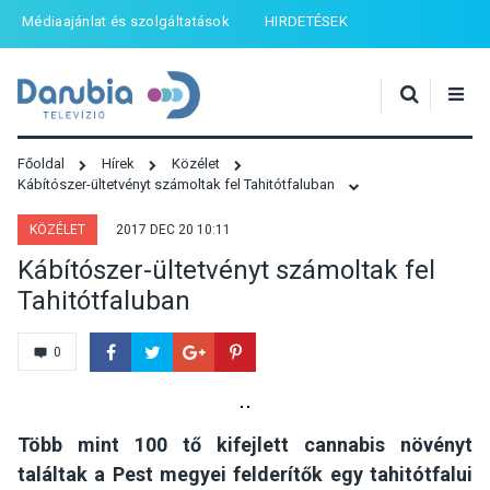
Médiaajánlat és szolgáltatások
HIRDETÉSEK
Főoldal
Hírek
Közélet
Kábítószer-ültetvényt számoltak fel Tahitótfaluban
KÖZÉLET
2017 DEC 20 10:11
Kábítószer-ültetvényt számoltak fel
Tahitótfaluban
0
Több mint 100 tő kifejlett cannabis növényt
találtak a Pest megyei felderítők egy tahitótfalui