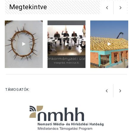
Megtekintve
KULTÚRA
2026 AUG 04
Bogdányban programokkal
teli búcsúhétvége lesz
KÖZÉLET
2026 AUG 04
Jótékonysági
tanszergyűjtés lesz
Szigetmonostoron
TÁMOGATÓK: