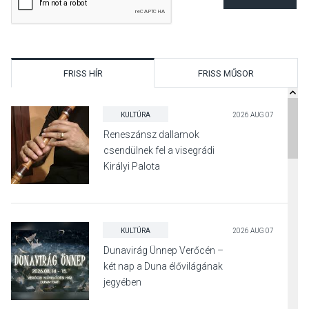
FRISS HÍR
FRISS MŰSOR
KULTÚRA
2026 AUG 07
Reneszánsz dallamok
csendülnek fel a visegrádi
Királyi Palota
díszudvarában
KULTÚRA
2026 AUG 07
Dunavirág Ünnep Verőcén –
két nap a Duna élővilágának
jegyében