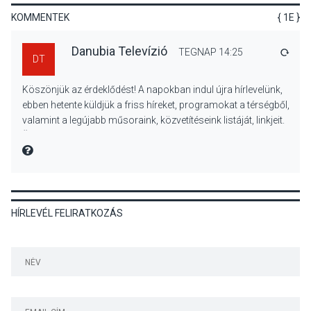
Beszélgetés a Kacsakő
KOMMENTEK
{ 1E }
Irodalmi Színpadon
Danubia Televízió
TEGNAP 14:25
VÁLA
DT
KULTÚRA
2026 AUG 06
Köszönjük az érdeklődést! A napokban indul újra hírlevelünk,
Különleges csillagles lesz
ebben hetente küldjük a friss híreket, programokat a térségből,
Tahitótfaluban a Bodor
valamint a legújabb műsoraink, közvetítéseink listáját, linkjeit.
Majorban
Üdvözlettel: a Danubia Televízió csapata
MIRE MONDTA
KULTÚRA
2026 AUG 06
HÍRLEVÉL FELIRATKOZÁS
Színek, közösség és
hagyomány – kiállítás
nyitotta meg az idei Irány
Surány Fesztivált
KULTÚRA
2026 AUG 05