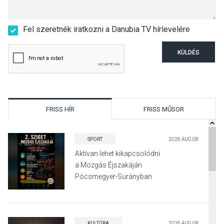
Fel szeretnék iratkozni a Danubia TV hírlevelére
KÜLDÉS
FRISS HÍR
FRISS MŰSOR
SPORT
2026 AUG 08
Aktívan lehet kikapcsolódni
a Mozgás Éjszakáján
Pócsmegyer-Surányban
KULTÚRA
2026 AUG 08