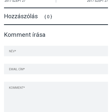
Visegrádon
2017 SZEPT 27
2017 SZEPT 27
Hozzászólás
{ 0 }
Komment írása