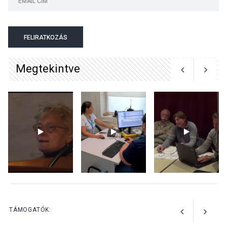
Mordái folk-rock koncert
lesz a pilismaróti Duna-
parton
FELIRATKOZÁS
Megtekintve
KULTÚRA
2026 AUG 05
Különleges nyári élményt
kínálnak a szabadtéri
előadások a Skanzenben
KÖZÉLET
2026 AUG 05
Szeptembertől emelkednek
a parkolási díjak
Szentendrén
TÁMOGATÓK: