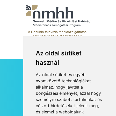
Az oldal sütiket
használ
HÍRLEVÉL
Az oldal sütiket és egyéb
RSS
nyomkövető technológiákat
alkalmaz, hogy javítsa a
JOGI NYILATKOZAT
böngészési élményét, azzal hogy
KAPCSOLAT
személyre szabott tartalmakat és
OLDALTÉRKÉP
célzott hirdetéseket jelenít meg,
IMPRESSZUM
és elemzi a weboldalunk