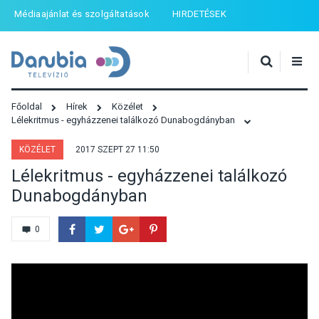
Médiaajánlat és szolgáltatások
HIRDETÉSEK
Főoldal
Hírek
Közélet
Lélekritmus - egyházzenei találkozó Dunabogdányban
KÖZÉLET
2017 SZEPT 27 11:50
Lélekritmus - egyházzenei találkozó
Dunabogdányban
0