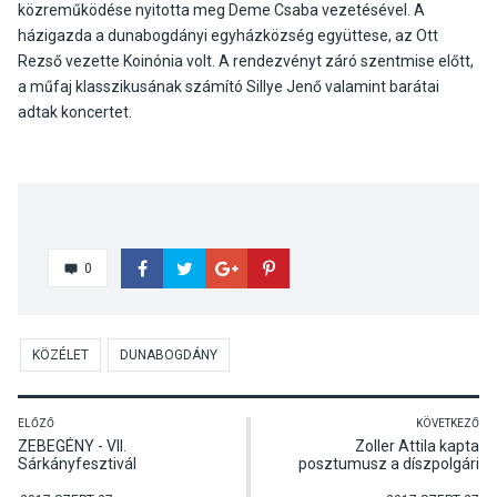
közreműködése nyitotta meg Deme Csaba vezetésével. A
házigazda a dunabogdányi egyházközség együttese, az Ott
Rezső vezette Koinónia volt. A rendezvényt záró szentmise előtt,
a műfaj klasszikusának számító Sillye Jenő valamint barátai
adtak koncertet.
0
KÖZÉLET
DUNABOGDÁNY
ELŐZŐ
KÖVETKEZŐ
ZEBEGÉNY - VII.
Zoller Attila kapta
Sárkányfesztivál
posztumusz a díszpolgári
címet a városnapi ünnepség