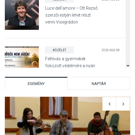
Luce dell’amore – Ott Rezső
szerzői estjén lehet részt
venni Visegrádon
KÖZÉLET
2026 AUG 08
Felhívás a gyermekek
fokozott védelmére a nyári
hőségben
ESEMÉNY
NAPTÁR
KULTÚRA
2026 AUG 07
Reneszánsz dallamok
csendülnek fel a visegrádi
Királyi Palota
díszudvarában