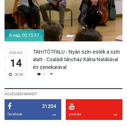
KULTÚRA
2026 AUG 07
Dunavirág Ünnep Verőcén –
két nap a Duna élővilágának
6 nap, 00:15:37
jegyében
TAHITÓTFALU - Nyári szín-esték a szín
2026 AUG
alatt - Családi táncház Kálna Natáliával
14
TERMÉSZETI KÖRNYEZET
2026 AUG 07
és zenekarával
A napokban is nő a
0
18:00
talajközeli ózonmennyiség
KÖVESSEN MINKET!
31204
KULTÚRA
2026 AUG 06
facebook
youtube
Mi a pszichológia, és miért
van rá szükségünk? –