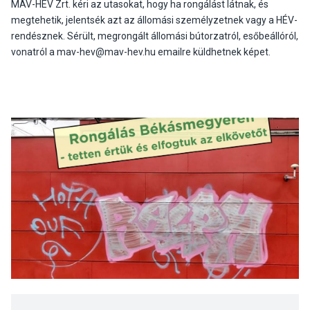
MÁV-HÉV Zrt. kéri az utasokat, hogy ha rongálást látnak, és
megtehetik, jelentsék azt az állomási személyzetnek vagy a HÉV-
rendésznek. Sérült, megrongált állomási bútorzatról, esőbeállóról,
vonatról a mav-hev@mav-hev.hu emailre küldhetnek képet.