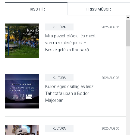
FRISS HÍR
FRISS MŰSOR
KULTÚRA
2026 AUG 06
Mi a pszichológia, és miért
van rá szükségünk? –
Beszélgetés a Kacsakő
Irodalmi Színpadon
KULTÚRA
2026 AUG 06
Különleges csillagles lesz
Tahitótfaluban a Bodor
Majorban
KULTÚRA
2026 AUG 06