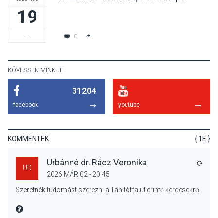
19
KÖZÉLET
2026 AUG 05
Szeptembertől emelkednek
0
-
a parkolási díjak
Szentendrén
KÖVESSEN MINKET!
31204
KÖZÉLET
2026 AUG 05
facebook
youtube
Nőtt a fontosabb nyári
gyümölcsök
termésmennyisége
KOMMENTEK
{ 1E }
Urbánné dr. Rácz Veronika
VÁLA
UD
2026 MÁR 02 - 20:45
KULTÚRA
2026 AUG 04
Szeretnék tudomást szerezni a Tahitótfalut érintő kérdésekről
Bogdányban programokkal
teli búcsúhétvége lesz
MIRE MONDTA