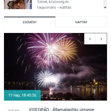
Színek, közösség és
hagyomány – kiállítás
nyitotta meg az idei Irány
Surány Fesztivált
ESEMÉNY
NAPTÁR
KULTÚRA
2026 AUG 05
Mordái folk-rock koncert
lesz a pilismaróti Duna-
parton
KULTÚRA
2026 AUG 05
Különleges nyári élményt
kínálnak a szabadtéri
11 nap, 18:40:56
előadások a Skanzenben
VISEGRÁD - Államalapítás ünnepe
2026 AUG