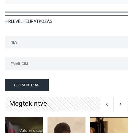
HÍRLEVÉL FELIRATKOZÁS
KÖZÉLET
2026 AUG 04
Jótékonysági
tanszergyűjtés lesz
Szigetmonostoron
KÖZÉLET
2026 AUG 04
Megújulnak Szentendre
FELIRATKOZÁS
játszóterei
Megtekintve
TERMÉSZETI KÖRNYEZET
2026 AUG 04