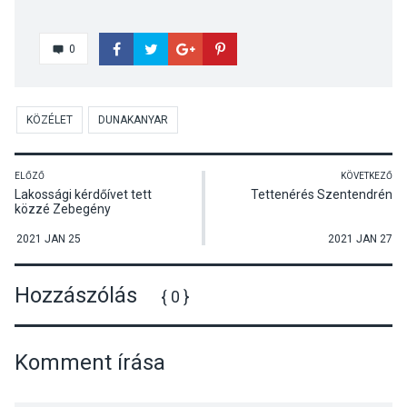
0
KÖZÉLET
DUNAKANYAR
ELŐZŐ
KÖVETKEZŐ
Lakossági kérdőívet tett
Tettenérés Szentendrén
közzé Zebegény
önkormányzata
2021 JAN 25
2021 JAN 27
Hozzászólás
{ 0 }
Komment írása