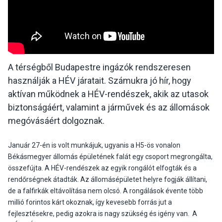
A térségből Budapestre ingázók rendszeresen
használják a HÉV járatait. Számukra jó hír, hogy
aktívan működnek a HÉV-rendészek, akik az utasok
biztonságáért, valamint a járművek és az állomások
megóvásáért dolgoznak.
Január 27-én is volt munkájuk, ugyanis a
H5-ös vonalon
Békásmegyer állomás épületének falát egy csoport megrongálta,
összefújta. A HÉV-rendészek az egyik rongálót elfogták és a
rendőrségnek átadták. Az állomásépületet helyre fogják állítani,
de a falfirkák eltávolítása nem olcsó. A rongálások évente több
millió forintos kárt okoznak, így kevesebb forrás jut a
fejlesztésekre, pedig azokra is nagy szükség és igény van. A