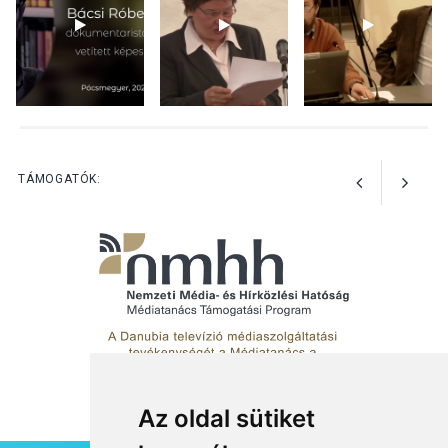
Kánikulában még
veszélyesebbek a
kullancsok
KULTÚRA
2026 AUG 03
Art Week: egy hét a
TÁMOGATÓK:
művészetek jegyében
Esztergomban
Az oldal sütiket