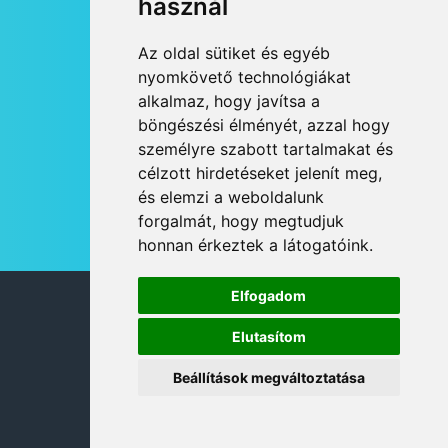
használ
HÍRLEVÉL
Az oldal sütiket és egyéb
RSS
nyomkövető technológiákat
alkalmaz, hogy javítsa a
JOGI NYILATKOZAT
böngészési élményét, azzal hogy
KAPCSOLAT
személyre szabott tartalmakat és
OLDALTÉRKÉP
célzott hirdetéseket jelenít meg,
IMPRESSZUM
és elemzi a weboldalunk
HÍR BEKÜLDÉSE
forgalmát, hogy megtudjuk
honnan érkeztek a látogatóink.
Elfogadom
© 2026 DANUBIA TV
Elutasítom
Beállítások megváltoztatása
DESIGN: NEOPLANE, WEB:
MOVAT