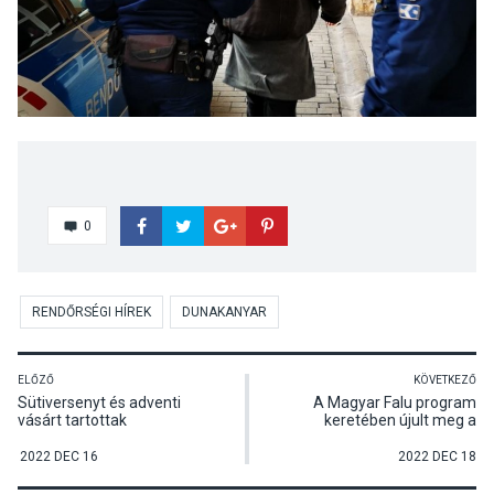
0
RENDŐRSÉGI HÍREK
DUNAKANYAR
ELŐZŐ
KÖVETKEZŐ
Sütiversenyt és adventi
A Magyar Falu program
vásárt tartottak
keretében újult meg a
Pócsmegyeren
visegrádi egészségház
2022 DEC 16
2022 DEC 18