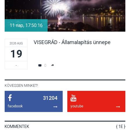
KULTÚRA
2026 AUG 05
Mordái folk-rock koncert
lesz a pilismaróti Duna-
11 nap, 17:50:16
parton
VISEGRÁD - Államalapítás ünnepe
2026 AUG
19
KULTÚRA
2026 AUG 05
Különleges nyári élményt
0
-
kínálnak a szabadtéri
előadások a Skanzenben
KÖVESSEN MINKET!
31204
KÖZÉLET
2026 AUG 05
facebook
youtube
Szeptembertől emelkednek
a parkolási díjak
Szentendrén
KOMMENTEK
{ 1E }