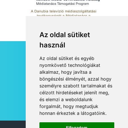
Az oldal sütiket
használ
HÍRLEVÉL
Az oldal sütiket és egyéb
RSS
nyomkövető technológiákat
alkalmaz, hogy javítsa a
JOGI NYILATKOZAT
böngészési élményét, azzal hogy
KAPCSOLAT
személyre szabott tartalmakat és
OLDALTÉRKÉP
célzott hirdetéseket jelenít meg,
IMPRESSZUM
és elemzi a weboldalunk
HÍR BEKÜLDÉSE
forgalmát, hogy megtudjuk
honnan érkeztek a látogatóink.
Elfogadom