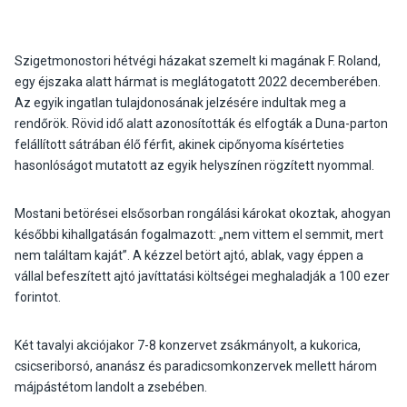
Szigetmonostori hétvégi házakat szemelt ki magának F. Roland,
egy éjszaka alatt hármat is meglátogatott 2022 decemberében.
Az egyik ingatlan tulajdonosának jelzésére indultak meg a
rendőrök. Rövid idő alatt azonosították és elfogták a Duna-parton
felállított sátrában élő férfit, akinek cipőnyoma kísérteties
hasonlóságot mutatott az egyik helyszínen rögzített nyommal.
Mostani betörései elsősorban rongálási károkat okoztak, ahogyan
későbbi kihallgatásán fogalmazott: „nem vittem el semmit, mert
nem találtam kaját”. A kézzel betört ajtó, ablak, vagy éppen a
vállal befeszített ajtó javíttatási költségei meghaladják a 100 ezer
forintot.
Két tavalyi akciójakor 7-8 konzervet zsákmányolt, a kukorica,
csicseriborsó, ananász és paradicsomkonzervek mellett három
májpástétom landolt a zsebében.