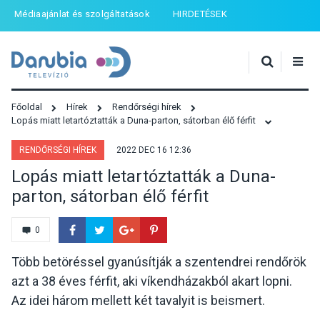
Médiaajánlat és szolgáltatások
HIRDETÉSEK
Főoldal
Hírek
Rendőrségi hírek
Lopás miatt letartóztatták a Duna-parton, sátorban élő férfit
RENDŐRSÉGI HÍREK
2022 DEC 16 12:36
Lopás miatt letartóztatták a Duna-
parton, sátorban élő férfit
0
Több betöréssel gyanúsítják a szentendrei rendőrök
azt a 38 éves férfit, aki víkendházakból akart lopni.
Az idei három mellett két tavalyit is beismert.