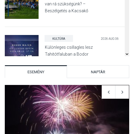
van rá szükségünk? –
Beszélgetés a Kacsakő
Irodalmi Színpadon
KULTÚRA
2026 AUG 06
Különleges csillagles lesz
Tahitótfaluban a Bodor
Majorban
ESEMÉNY
NAPTÁR
KULTÚRA
2026 AUG 06
Színek, közösség és
hagyomány – kiállítás
nyitotta meg az idei Irány
Surány Fesztivált