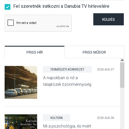
Fel szeretnék iratkozni a Danubia TV hírlevelére
KÜLDÉS
FRISS HÍR
FRISS MŰSOR
TERMÉSZETI KÖRNYEZET
2026 AUG 07
A napokban is nő a
talajközeli ózonmennyiség
KULTÚRA
2026 AUG 06
Mi a pszichológia, és miért