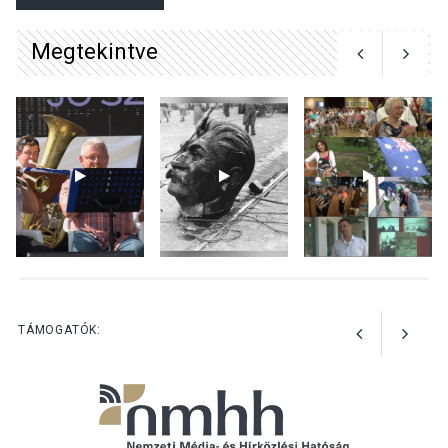
tanszergyűjtés lesz
Szigetmonostoron
Megtekintve
KÖZÉLET
2026 AUG 04
Megújulnak Szentendre
játszóterei
TERMÉSZETI KÖRNYEZET
2026 AUG 04
Kánikulában még
TÁMOGATÓK:
veszélyesebbek a
kullancsok