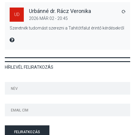
Urbánné dr. Rácz Veronika
VÁLA
UD
2026 MÁR 02 - 20:45
KÖZÉLET
2026 AUG 05
Szeretnék tudomást szerezni a Tahitótfalut érintő kérdésekről
Nőtt a fontosabb nyári
gyümölcsök
MIRE MONDTA
termésmennyisége
HÍRLEVÉL FELIRATKOZÁS
KULTÚRA
2026 AUG 04
Bogdányban programokkal
teli búcsúhétvége lesz
KÖZÉLET
2026 AUG 04
Jótékonysági
FELIRATKOZÁS