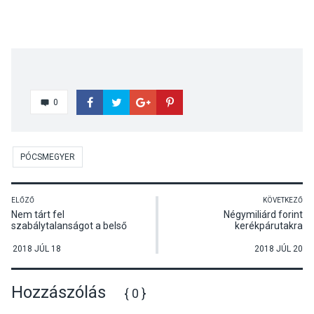
0
PÓCSMEGYER
ELŐZŐ
KÖVETKEZŐ
Nem tárt fel
Négymiliárd forint
szabálytalanságot a belső
kerékpárutakra
ellenőrzés
2018 JÚL 18
2018 JÚL 20
Hozzászólás
{ 0 }