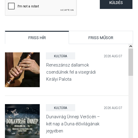
KÜLDÉS
FRISS HÍR
FRISS MŰSOR
KULTÚRA
2026 AUG 07
Reneszánsz dallamok
csendülnek fel a visegrádi
Királyi Palota
díszudvarában
KULTÚRA
2026 AUG 07
Dunavirág Ünnep Verőcén –
két nap a Duna élővilágának
jegyében