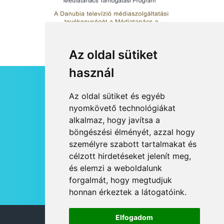
Az oldal sütiket
használ
HÍRLEVÉL
Az oldal sütiket és egyéb
RSS
nyomkövető technológiákat
alkalmaz, hogy javítsa a
JOGI NYILATKOZAT
böngészési élményét, azzal hogy
KAPCSOLAT
személyre szabott tartalmakat és
OLDALTÉRKÉP
célzott hirdetéseket jelenít meg,
IMPRESSZUM
és elemzi a weboldalunk
HÍR BEKÜLDÉSE
forgalmát, hogy megtudjuk
honnan érkeztek a látogatóink.
Elfogadom