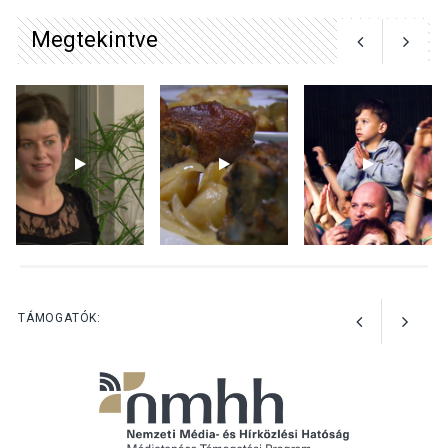
Megtekintve
KULTÚRA
2026 AUG 04
Bogdányban programokkal
teli búcsúhétvége lesz
KÖZÉLET
2026 AUG 04
Jótékonysági
tanszergyűjtés lesz
Szigetmonostoron
TÁMOGATÓK: