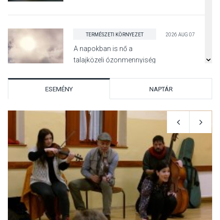
TERMÉSZETI KÖRNYEZET
2026 AUG 07
A napokban is nő a
talajközeli ózonmennyiség
ESEMÉNY
NAPTÁR
KULTÚRA
2026 AUG 06
Mi a pszichológia, és miért
van rá szükségünk? –
Beszélgetés a Kacsakő
Irodalmi Színpadon
KULTÚRA
2026 AUG 06
Különleges csillagles lesz