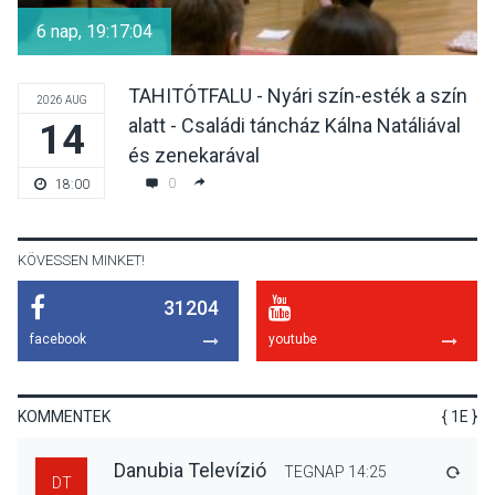
Tahitótfaluban a Bodor
6 nap, 19:17:04
Majorban
TAHITÓTFALU - Nyári szín-esték a szín
2026 AUG
alatt - Családi táncház Kálna Natáliával
14
KULTÚRA
2026 AUG 06
és zenekarával
Színek, közösség és
0
18:00
hagyomány – kiállítás
nyitotta meg az idei Irány
Surány Fesztivált
KÖVESSEN MINKET!
31204
KULTÚRA
2026 AUG 05
facebook
youtube
Mordái folk-rock koncert
lesz a pilismaróti Duna-
parton
KOMMENTEK
{ 1E }
Danubia Televízió
TEGNAP 14:25
VÁLA
DT