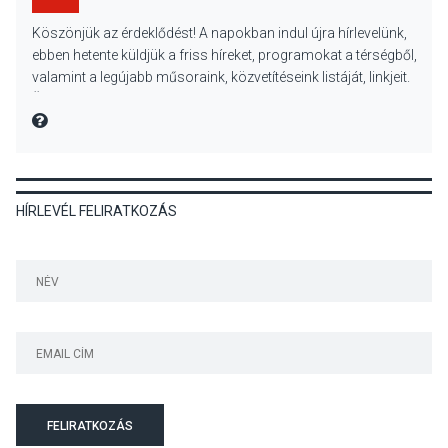
KULTÚRA
2026 AUG 05
Köszönjük az érdeklődést! A napokban indul újra hírlevelünk,
Különleges nyári élményt
ebben hetente küldjük a friss híreket, programokat a térségből,
kínálnak a szabadtéri
valamint a legújabb műsoraink, közvetítéseink listáját, linkjeit.
előadások a Skanzenben
Üdvözlettel: a Danubia Televízió csapata
MIRE MONDTA
KÖZÉLET
2026 AUG 05
HÍRLEVÉL FELIRATKOZÁS
Szeptembertől emelkednek
a parkolási díjak
Szentendrén
KÖZÉLET
2026 AUG 05
Nőtt a fontosabb nyári
gyümölcsök
termésmennyisége
FELIRATKOZÁS