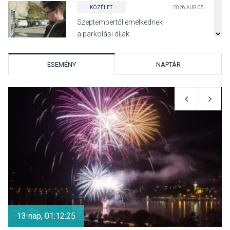
KÖZÉLET
2026 AUG 05
Szeptembertől emelkednek
a parkolási díjak
Szentendrén
ESEMÉNY
NAPTÁR
KÖZÉLET
2026 AUG 05
Nőtt a fontosabb nyári
gyümölcsök
termésmennyisége
KULTÚRA
2026 AUG 04
Bogdányban programokkal
teli búcsúhétvége lesz
13 nap, 01:12:24