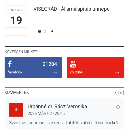
VISEGRÁD - Államalapítás ünnepe
2026 AUG
19
KÖZÉLET
2026 AUG 04
Jótékonysági
0
-
tanszergyűjtés lesz
Szigetmonostoron
KÖVESSEN MINKET!
31204
KÖZÉLET
2026 AUG 04
facebook
youtube
Megújulnak Szentendre
játszóterei
KOMMENTEK
{ 1E }
Urbánné dr. Rácz Veronika
VÁLA
UD
2026 MÁR 02 - 20:45
TERMÉSZETI KÖRNYEZET
2026 AUG 04
Szeretnék tudomást szerezni a Tahitótfalut érintő kérdésekről
Kánikulában még