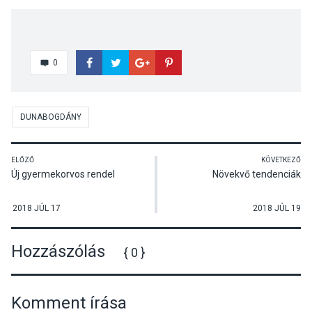
0
DUNABOGDÁNY
ELŐZŐ
KÖVETKEZŐ
Új gyermekorvos rendel
Növekvő tendenciák
2018 JÚL 17
2018 JÚL 19
Hozzászólás
{ 0 }
Komment írása