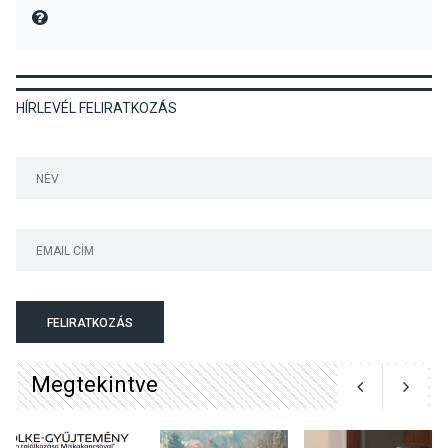
veszélyesebbek a
MIRE MONDTA
kullancsok
HÍRLEVÉL FELIRATKOZÁS
KULTÚRA
2026 AUG 03
Art Week: egy hét a
művészetek jegyében
Esztergomban
KULTÚRA
2026 AUG 03
A kimondatlan üzenetek
FELIRATKOZÁS
nyomában – Ingyenes
metakommunikációs
Megtekintve
foglalkozások Szentendrén