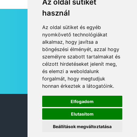
Az oldal sütiket
használ
HÍRLEVÉL
Az oldal sütiket és egyéb
RSS
nyomkövető technológiákat
alkalmaz, hogy javítsa a
JOGI NYILATKOZAT
böngészési élményét, azzal hogy
KAPCSOLAT
személyre szabott tartalmakat és
OLDALTÉRKÉP
célzott hirdetéseket jelenít meg,
IMPRESSZUM
és elemzi a weboldalunk
HÍR BEKÜLDÉSE
forgalmát, hogy megtudjuk
honnan érkeztek a látogatóink.
Elfogadom
© 2026 DANUBIA TV
Elutasítom
Beállítások megváltoztatása
DESIGN: NEOPLANE, WEB:
MOVAT