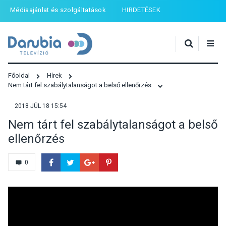
Médiaajánlat és szolgáltatások
HIRDETÉSEK
Főoldal
Hírek
Nem tárt fel szabálytalanságot a belső ellenőrzés
2018 JÚL 18 15:54
Nem tárt fel szabálytalanságot a belső
ellenőrzés
0