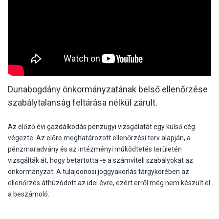
Dunabogdány önkormányzatának belső ellenőrzése
szabálytalanság feltárása nélkül zárult.
Az előző évi gazdálkodás pénzügyi vizsgálatát egy külső cég
végezte. Az előre meghatározott ellenőrzési terv alapján, a
pénzmaradvány és az intézményi működtetés területén
vizsgálták át, hogy betartotta -e a számviteli szabályokat az
önkormányzat. A tulajdonosi joggyakorlás tárgykörében az
ellenőrzés áthúzódott az idei évre, ezért erről még nem készült el
a beszámoló.