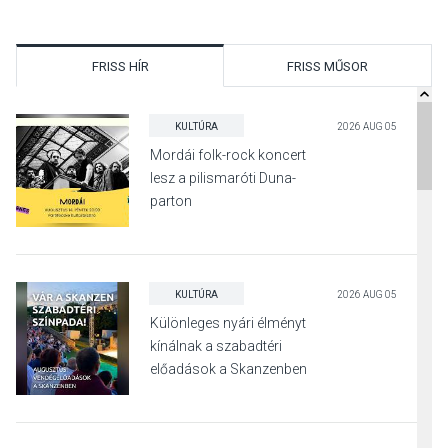
FRISS HÍR
FRISS MŰSOR
KULTÚRA
2026 AUG 05
Mordái folk-rock koncert
lesz a pilismaróti Duna-
parton
KULTÚRA
2026 AUG 05
Különleges nyári élményt
kínálnak a szabadtéri
előadások a Skanzenben