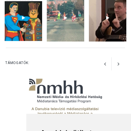
KULTÚRA
2026 AUG 03
Az Ön fotója is bekerülhet a
WMO 2027-es naptárába
TERMÉSZETI KÖRNYEZET
2026 AUG 03
Perseidák – amikor az
TÁMOGATÓK:
augusztusi égbolt
hullócsillagokkal ajándékoz
meg