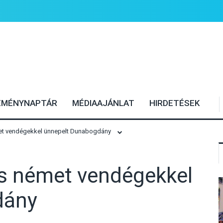
EMÉNYNAPTÁR
MÉDIAAJÁNLAT
HIRDETÉSEK
met vendégekkel ünnepelt Dunabogdány
és német vendégekkel
dány