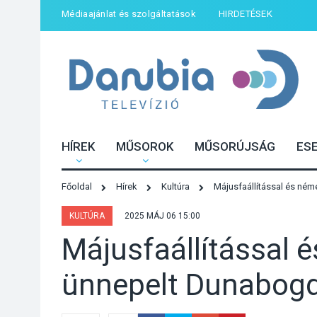
Médiaajánlat és szolgáltatások
HIRDETÉSEK
HÍREK
MŰSOROK
MŰSORÚJSÁG
ES
Főoldal
Hírek
Kultúra
Májusfaállítással és né
KULTÚRA
2025 MÁJ 06 15:00
Májusfaállítással 
ünnepelt Dunabog