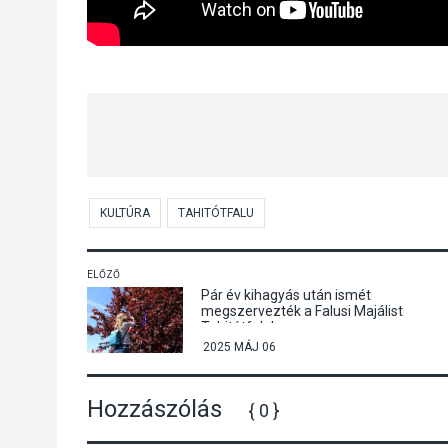
KULTÚRA
TAHITÓTFALU
ELŐZŐ
Pár év kihagyás után ismét
megszervezték a Falusi Majálist
Tahitótfaluban
2025 MÁJ 06
Hozzászólás
{ 0 }