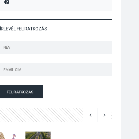
MIRE MONDTA
Art Week: egy hét a
művészetek jegyében
Esztergomban
ÍRLEVÉL FELIRATKOZÁS
KULTÚRA
2026 AUG 03
A kimondatlan
üzenetek nyomában –
Ingyenes
metakommunikációs
foglalkozások
Szentendrén
FELIRATKOZÁS
KULTÚRA
2026 AUG 03
Az Ön fotója is
bekerülhet a WMO
2027-es naptárába