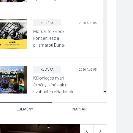
Irány Surány Fesztivált
KULTÚRA
2026 AUG 05
Mordái folk-rock
koncert lesz a
pilismaróti Duna-
parton
KULTÚRA
2026 AUG 05
Különleges nyári
élményt kínálnak a
szabadtéri előadások
a Skanzenben
ESEMÉNY
NAPTÁR
KÖZÉLET
2026 AUG 05
Szeptembertől
emelkednek a