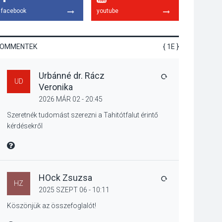
tanszergyűjtés lesz
facebook
youtube
Szigetmonostoron
KOMMENTEK
{ 1E }
KÖZÉLET
2026 AUG 04
Urbánné dr. Rácz
Megújulnak Szentendre
VÁLASZ
UD
Veronika
játszóterei
2026 MÁR 02 - 20:45
Szeretnék tudomást szerezni a Tahitótfalut érintő
kérdésekről
TERMÉSZETI KÖRNYEZET
MIRE MONDTA
2026 AUG 04
Kánikulában még
veszélyesebbek a
kullancsok
HOck Zsuzsa
VÁLASZ
HZ
2025 SZEPT 06 - 10:11
Köszönjük az összefoglalót!
KULTÚRA
2026 AUG 03