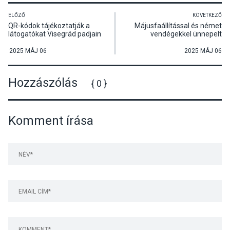
ELŐZŐ
KÖVETKEZŐ
QR-kódok tájékoztatják a
Májusfaállítással és német
látogatókat Visegrád padjain
vendégekkel ünnepelt
Dunabogdány
2025 MÁJ 06
2025 MÁJ 06
Hozzászólás
{ 0 }
Komment írása