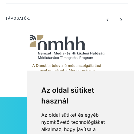
Jótékonysági
tanszergyűjtés lesz
Szigetmonostoron
TÁMOGATÓK:
Az oldal sütiket
használ
HÍRLEVÉL
Az oldal sütiket és egyéb
RSS
nyomkövető technológiákat
alkalmaz, hogy javítsa a
JOGI NYILATKOZAT