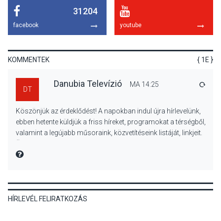
31204
KULTÚRA
2026 AUG 05
facebook
youtube
Mordái folk-rock koncert
lesz a pilismaróti Duna-
parton
KOMMENTEK
{ 1E }
Danubia Televízió
MA 14:25
VÁLA
DT
KULTÚRA
2026 AUG 05
Köszönjük az érdeklődést! A napokban indul újra hírlevelünk,
Különleges nyári élményt
ebben hetente küldjük a friss híreket, programokat a térségből,
kínálnak a szabadtéri
valamint a legújabb műsoraink, közvetítéseink listáját, linkjeit.
előadások a Skanzenben
Üdvözlettel: a Danubia Televízió csapata
MIRE MONDTA
KÖZÉLET
2026 AUG 05
HÍRLEVÉL FELIRATKOZÁS
Szeptembertől emelkednek
a parkolási díjak