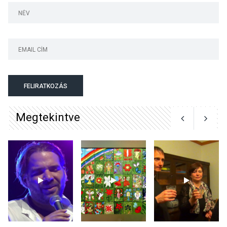
Szentendrén
KÖZÉLET
2026 AUG 05
Nőtt a fontosabb nyári
gyümölcsök
termésmennyisége
FELIRATKOZÁS
Megtekintve
KULTÚRA
2026 AUG 04
Bogdányban programokkal
teli búcsúhétvége lesz
KÖZÉLET
2026 AUG 04