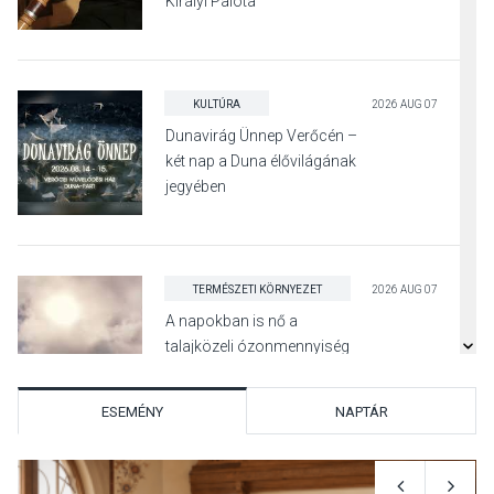
Királyi Palota
díszudvarában
KULTÚRA
2026 AUG 07
Dunavirág Ünnep Verőcén –
két nap a Duna élővilágának
jegyében
TERMÉSZETI KÖRNYEZET
2026 AUG 07
A napokban is nő a
talajközeli ózonmennyiség
ESEMÉNY
NAPTÁR
KULTÚRA
2026 AUG 06