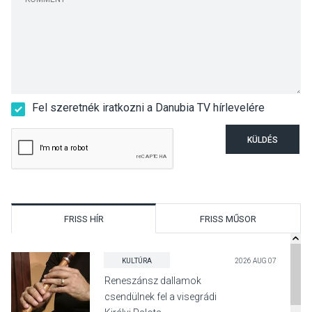
Fel szeretnék iratkozni a Danubia TV hírlevelére
KÜLDÉS
FRISS HÍR
FRISS MŰSOR
KULTÚRA
2026 AUG 07
Reneszánsz dallamok
csendülnek fel a visegrádi