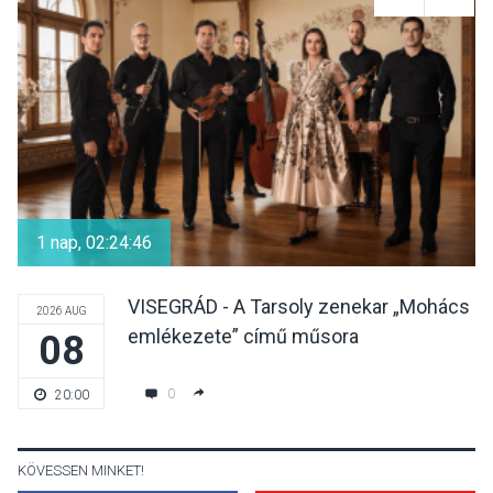
Mi a pszichológia, és miért
van rá szükségünk? –
Beszélgetés a Kacsakő
Irodalmi Színpadon
KULTÚRA
2026 AUG 06
Különleges csillagles lesz
Tahitótfaluban a Bodor
1 nap, 02:24:46
Majorban
VISEGRÁD - A Tarsoly zenekar „Mohács
2026 AUG
emlékezete” című műsora
08
KULTÚRA
2026 AUG 06
Színek, közösség és
0
20:00
hagyomány – kiállítás
nyitotta meg az idei Irány
Surány Fesztivált
KÖVESSEN MINKET!