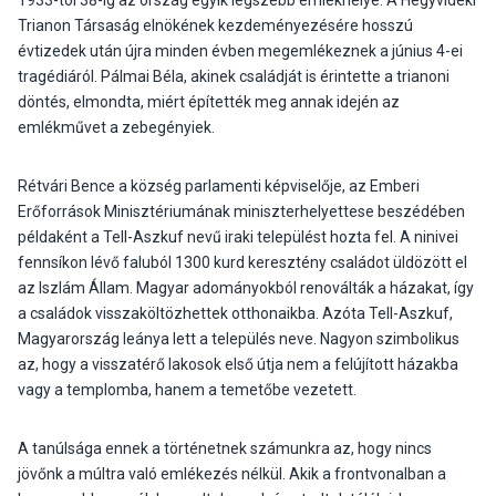
1933-tól 38-ig az ország egyik legszebb emlékhelye. A Hegyvidéki
Trianon Társaság elnökének kezdeményezésére hosszú
évtizedek után újra minden évben megemlékeznek a június 4-ei
tragédiáról. Pálmai Béla, akinek családját is érintette a trianoni
döntés, elmondta, miért építették meg annak idején az
emlékművet a zebegényiek.
Rétvári Bence a község parlamenti képviselője, az Emberi
Erőforrások Minisztériumának miniszterhelyettese beszédében
példaként a Tell-Aszkuf nevű iraki települést hozta fel. A ninivei
fennsíkon lévő faluból 1300 kurd keresztény családot üldözött el
az Iszlám Állam. Magyar adományokból renoválták a házakat, így
a családok visszaköltözhettek otthonaikba. Azóta Tell-Aszkuf,
Magyarország leánya lett a település neve. Nagyon szimbolikus
az, hogy a visszatérő lakosok első útja nem a felújított házakba
vagy a templomba, hanem a temetőbe vezetett.
A tanúlsága ennek a történetnek számunkra az, hogy nincs
jövőnk a múltra való emlékezés nélkül. Akik a frontvonalban a