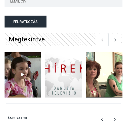
KÖZÉLET
2026 AUG 04
Jótékonysági
FELIRATKOZÁS
tanszergyűjtés lesz
Szigetmonostoron
Megtekintve
KÖZÉLET
2026 AUG 04
Megújulnak Szentendre
játszóterei
TERMÉSZETI KÖRNYEZET
2026 AUG 04
Kánikulában még
TÁMOGATÓK:
veszélyesebbek a