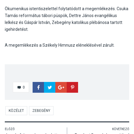
Ökumenikus istentiszelettel folytatódott a megemlékezés. Csuka
Tamás református tábori püspök, Dettre János evangélikus
lelkész és Gáspár István, Zebegény katolikus plébánosa tartott
igehirdetést.
A megemlékezés a Székely Himnusz eléneklésével zárult.
0
KÖZÉLET
ZEBEGÉNY
ELŐZŐ
KÖVETKEZŐ