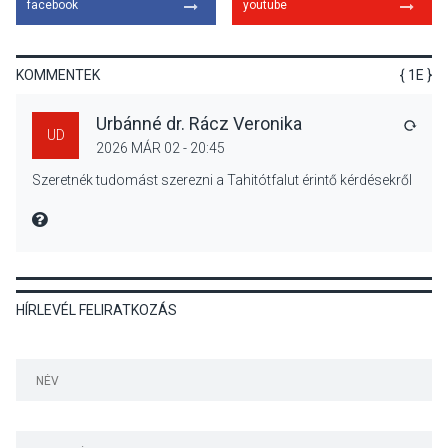
facebook
youtube
Szeptembertől emelkednek
a parkolási díjak
Szentendrén
KOMMENTEK
{ 1E }
Urbánné dr. Rácz Veronika
VÁLA
UD
2026 MÁR 02 - 20:45
KÖZÉLET
2026 AUG 05
Szeretnék tudomást szerezni a Tahitótfalut érintő kérdésekről
Nőtt a fontosabb nyári
gyümölcsök
MIRE MONDTA
termésmennyisége
HÍRLEVÉL FELIRATKOZÁS
KULTÚRA
2026 AUG 04
Bogdányban programokkal
teli búcsúhétvége lesz