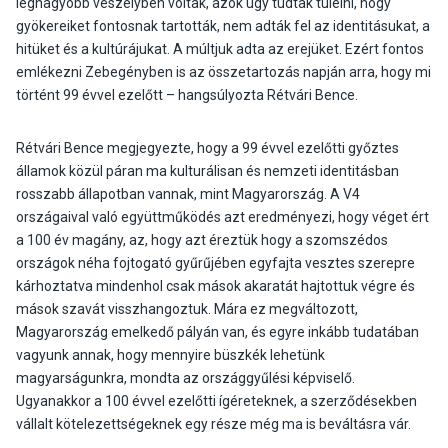
legnagyobb veszélyben voltak, azok úgy tudtak túlélni, hogy
gyökereiket fontosnak tartották, nem adták fel az identitásukat, a
hitüket és a kultúrájukat. A múltjuk adta az erejüket. Ezért fontos
emlékezni Zebegényben is az összetartozás napján arra, hogy mi
történt 99 évvel ezelőtt – hangsúlyozta Rétvári Bence.
Rétvári Bence megjegyezte, hogy a 99 évvel ezelőtti győztes
államok közül páran ma kulturálisan és nemzeti identitásban
rosszabb állapotban vannak, mint Magyarország. A V4
országaival való együttműködés azt eredményezi, hogy véget ért
a 100 év magány, az, hogy azt éreztük hogy a szomszédos
országok néha fojtogató gyűrűjében egyfajta vesztes szerepre
kárhoztatva mindenhol csak mások akaratát hajtottuk végre és
mások szavát visszhangoztuk. Mára ez megváltozott,
Magyarország emelkedő pályán van, és egyre inkább tudatában
vagyunk annak, hogy mennyire büszkék lehetünk
magyarságunkra, mondta az országgyűlési képviselő.
Ugyanakkor a 100 évvel ezelőtti ígéreteknek, a szerződésekben
vállalt kötelezettségeknek egy része még ma is beváltásra vár.