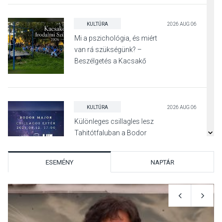
KULTÚRA
2026 AUG 06
Mi a pszichológia, és miért
van rá szükségünk? –
Beszélgetés a Kacsakő
Irodalmi Színpadon
KULTÚRA
2026 AUG 06
Különleges csillagles lesz
Tahitótfaluban a Bodor
Majorban
ESEMÉNY
NAPTÁR
KULTÚRA
2026 AUG 06
Színek, közösség és
hagyomány – kiállítás