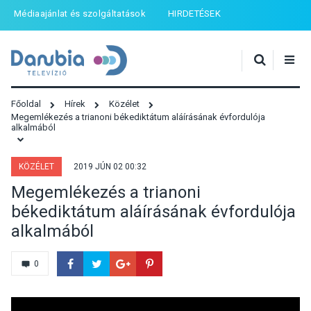
Médiaajánlat és szolgáltatások
HIRDETÉSEK
Főoldal
Hírek
Közélet
Megemlékezés a trianoni békediktátum aláírásának évfordulója
alkalmából
KÖZÉLET
2019 JÚN 02 00:32
Megemlékezés a trianoni
békediktátum aláírásának évfordulója
alkalmából
0