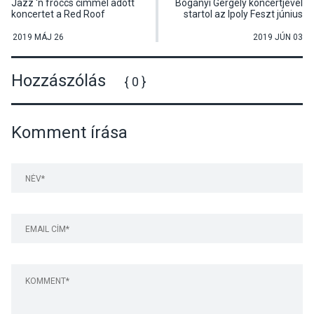
Jazz 'n fröccs címmel adott
Bogányi Gergely koncertjével
koncertet a Red Roof
startol az Ipoly Feszt június
Quintett
21-én
2019 MÁJ 26
2019 JÚN 03
Hozzászólás
{ 0 }
Komment írása