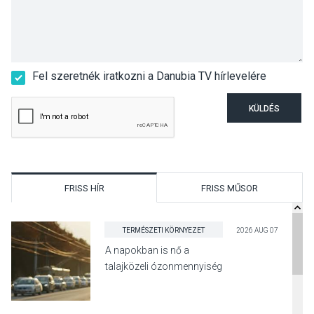
Fel szeretnék iratkozni a Danubia TV hírlevelére
KÜLDÉS
FRISS HÍR
FRISS MŰSOR
TERMÉSZETI KÖRNYEZET
2026 AUG 07
A napokban is nő a
talajközeli ózonmennyiség