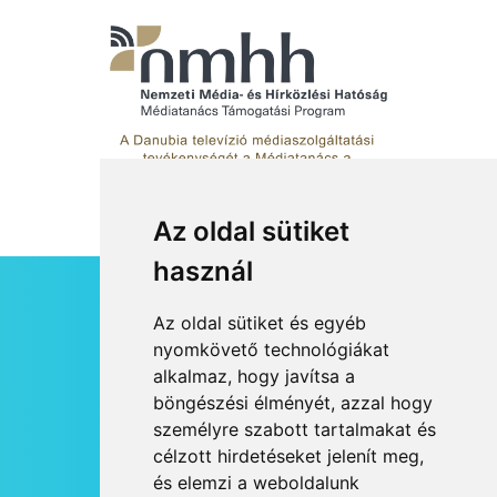
kullancsok
Az oldal sütiket
használ
HÍRLEVÉL
Az oldal sütiket és egyéb
RSS
nyomkövető technológiákat
alkalmaz, hogy javítsa a
JOGI NYILATKOZAT
böngészési élményét, azzal hogy
KAPCSOLAT
személyre szabott tartalmakat és
OLDALTÉRKÉP
célzott hirdetéseket jelenít meg,
IMPRESSZUM
és elemzi a weboldalunk