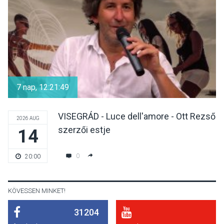
nyitotta meg az idei Irány
Surány Fesztivált
KULTÚRA
2026 AUG 05
Mordái folk-rock koncert
lesz a pilismaróti Duna-
7 nap, 12:21:49
parton
VISEGRÁD - Luce dell'amore - Ott Rezső
2026 AUG
szerzői estje
14
KULTÚRA
2026 AUG 05
Különleges nyári élményt
0
20:00
kínálnak a szabadtéri
előadások a Skanzenben
KÖVESSEN MINKET!
31204
KÖZÉLET
2026 AUG 05