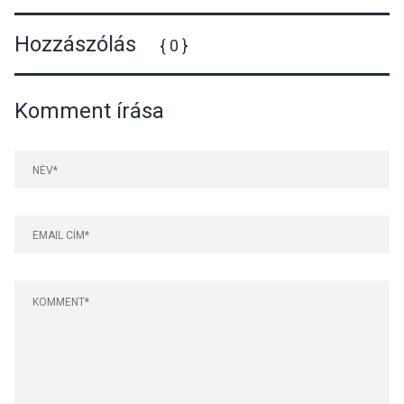
évfordulója alkalmából
szabadságharc tiszteletére
Hozzászólás
{ 0 }
Komment írása