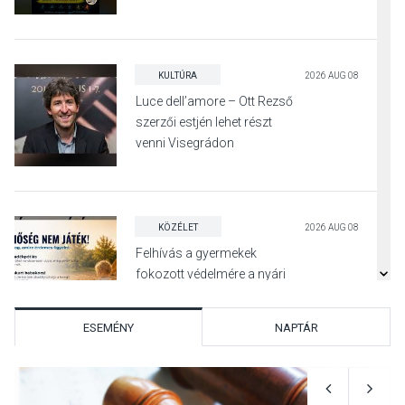
KULTÚRA
2026 AUG 08
Luce dell’amore – Ott Rezső
szerzői estjén lehet részt
venni Visegrádon
KÖZÉLET
2026 AUG 08
Felhívás a gyermekek
fokozott védelmére a nyári
hőségben
ESEMÉNY
NAPTÁR
KULTÚRA
2026 AUG 07