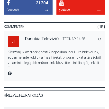
31204
KULTÚRA
2026 AUG 06
facebook
youtube
Mi a pszichológia, és miért
van rá szükségünk? –
Beszélgetés a Kacsakő
KOMMENTEK
{ 1E }
Irodalmi Színpadon
Danubia Televízió
TEGNAP 14:25
VÁLA
DT
KULTÚRA
2026 AUG 06
Köszönjük az érdeklődést! A napokban indul újra hírlevelünk,
Különleges csillagles lesz
ebben hetente küldjük a friss híreket, programokat a térségből,
Tahitótfaluban a Bodor
valamint a legújabb műsoraink, közvetítéseink listáját, linkjeit.
Majorban
Üdvözlettel: a Danubia Televízió csapata
MIRE MONDTA
KULTÚRA
2026 AUG 06
HÍRLEVÉL FELIRATKOZÁS
Színek, közösség és
hagyomány – kiállítás
nyitotta meg az idei Irány