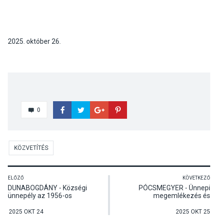
2025. október 26.
0
KÖZVETÍTÉS
ELŐZŐ
KÖVETKEZŐ
DUNABOGDÁNY - Községi
PÓCSMEGYER - Ünnepi
ünnepély az 1956-os
megemlékezés és
forradalom és
koszorúzás az 56'-os
szabadságharc 69.
forradalom és
2025 OKT 24
2025 OKT 25