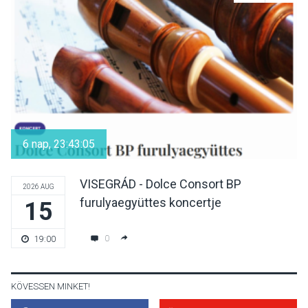
Reneszánsz dallamok
csendülnek fel a visegrádi
Királyi Palota
díszudvarában
KULTÚRA
2026 AUG 07
Dunavirág Ünnep Verőcén –
két nap a Duna élővilágának
6 nap, 23:43:05
jegyében
VISEGRÁD - Dolce Consort BP
2026 AUG
furulyaegyüttes koncertje
15
TERMÉSZETI KÖRNYEZET
2026 AUG 07
A napokban is nő a
0
19:00
talajközeli ózonmennyiség
KÖVESSEN MINKET!