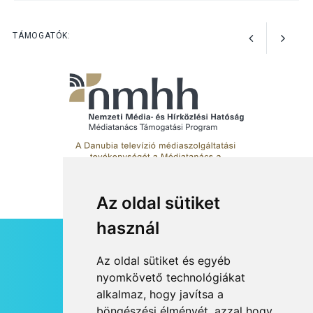
Szeptembertől emelkednek
a parkolási díjak
Szentendrén
TÁMOGATÓK:
Az oldal sütiket
használ
HÍRLEVÉL
Az oldal sütiket és egyéb
RSS
nyomkövető technológiákat
alkalmaz, hogy javítsa a
JOGI NYILATKOZAT
böngészési élményét, azzal hogy