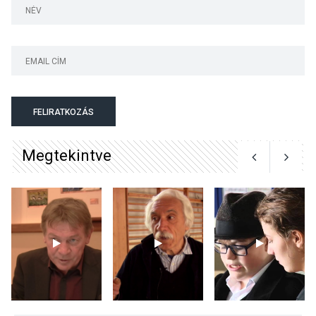
Surány Fesztivált
KULTÚRA
2026 AUG 05
Mordái folk-rock koncert
lesz a pilismaróti Duna-
parton
FELIRATKOZÁS
Megtekintve
KULTÚRA
2026 AUG 05
Különleges nyári élményt
kínálnak a szabadtéri
előadások a Skanzenben
KÖZÉLET
2026 AUG 05