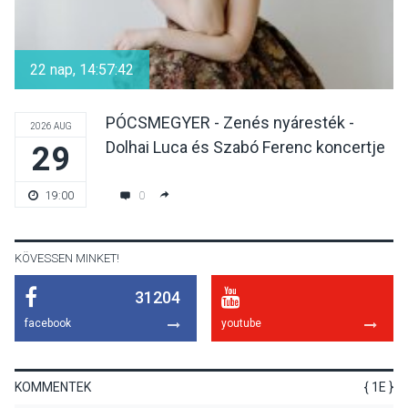
KULTÚRA
2026 AUG 05
Különleges nyári élményt
kínálnak a szabadtéri
22 nap, 14:57:42
előadások a Skanzenben
PÓCSMEGYER - Zenés nyáresték -
2026 AUG
Dolhai Luca és Szabó Ferenc koncertje
29
KÖZÉLET
2026 AUG 05
Szeptembertől emelkednek
0
19:00
a parkolási díjak
Szentendrén
KÖVESSEN MINKET!
31204
KÖZÉLET
2026 AUG 05
facebook
youtube
Nőtt a fontosabb nyári
gyümölcsök
termésmennyisége
KOMMENTEK
{ 1E }