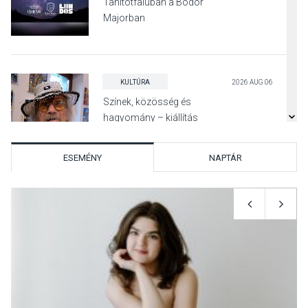
Tahitótfaluban a Bodor
Majorban
KULTÚRA
2026 AUG 06
Színek, közösség és
hagyomány – kiállítás
nyitotta meg az idei Irány
Surány Fesztivált
ESEMÉNY
NAPTÁR
KULTÚRA
2026 AUG 05
Mordái folk-rock koncert
lesz a pilismaróti Duna-
parton