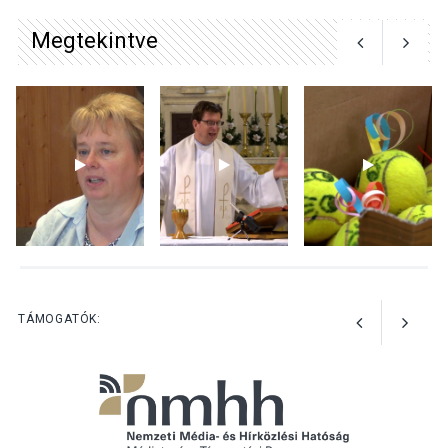
játszóterei
Megtekintve
TERMÉSZETI KÖRNYEZET
2026 AUG 04
Kánikulában még
veszélyesebbek a
kullancsok
KULTÚRA
2026 AUG 03
Art Week: egy hét a
TÁMOGATÓK:
művészetek jegyében
Esztergomban