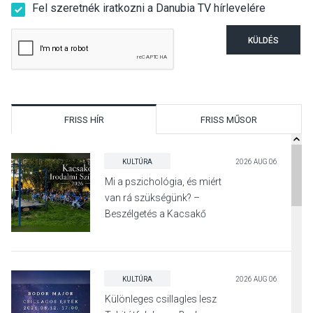
Fel szeretnék iratkozni a Danubia TV hírlevelére
KÜLDÉS
FRISS HÍR
FRISS MŰSOR
KULTÚRA
2026 AUG 06
Mi a pszichológia, és miért
van rá szükségünk? –
Beszélgetés a Kacsakő
Irodalmi Színpadon
KULTÚRA
2026 AUG 06
Különleges csillagles lesz