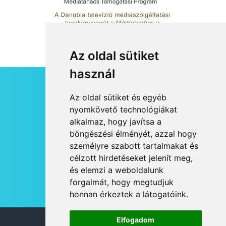
Az oldal sütiket
használ
HÍRLEVÉL
Az oldal sütiket és egyéb
RSS
nyomkövető technológiákat
alkalmaz, hogy javítsa a
JOGI NYILATKOZAT
böngészési élményét, azzal hogy
KAPCSOLAT
személyre szabott tartalmakat és
OLDALTÉRKÉP
célzott hirdetéseket jelenít meg,
IMPRESSZUM
és elemzi a weboldalunk
HÍR BEKÜLDÉSE
forgalmát, hogy megtudjuk
honnan érkeztek a látogatóink.
Elfogadom