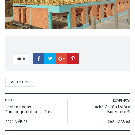
0
TAHITÓTFALU
ELŐZŐ
KÖVETKEZŐ
Égett a nádas
Lackó Zoltán fotói a
Dunabogdányban, a Duna-
Börzsönyről
parton
2021 MÁR 03
2021 MÁR 03