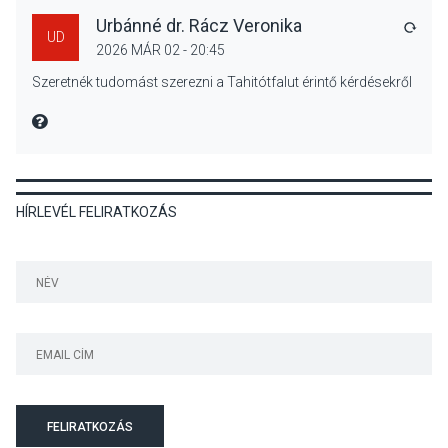
Urbánné dr. Rácz Veronika
VÁLA
UD
2026 MÁR 02 - 20:45
KULTÚRA
2026 AUG 04
Szeretnék tudomást szerezni a Tahitótfalut érintő kérdésekről
Bogdányban programokkal
teli búcsúhétvége lesz
MIRE MONDTA
HÍRLEVÉL FELIRATKOZÁS
KÖZÉLET
2026 AUG 04
Jótékonysági
tanszergyűjtés lesz
Szigetmonostoron
KÖZÉLET
2026 AUG 04
Megújulnak Szentendre
FELIRATKOZÁS