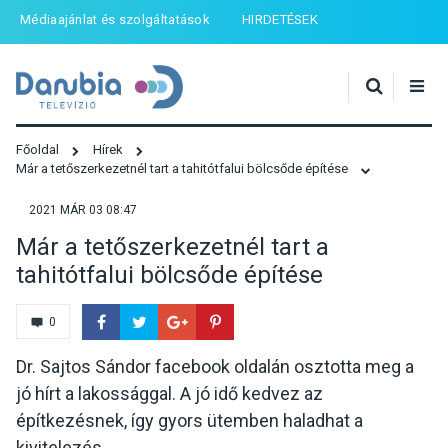
Médiaajánlat és szolgáltatások
HIRDETÉSEK
Főoldal
Hírek
Már a tetőszerkezetnél tart a tahitótfalui bölcsőde építése
2021 MÁR 03 08:47
Már a tetőszerkezetnél tart a
tahitótfalui bölcsőde építése
0
Dr. Sajtos Sándor facebook oldalán osztotta meg a
jó hírt a lakossággal. A jó idő kedvez az
építkezésnek, így gyors ütemben haladhat a
kivitelezés.