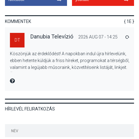
A napokban is nő a
talajközeli ózonmennyiség
KOMMENTEK
{ 1E }
Danubia Televízió
2026 AUG 07 - 14:25
VÁLA
DT
KULTÚRA
2026 AUG 06
Köszönjük az érdeklődést! A napokban indul újra hírlevelünk,
Mi a pszichológia, és miért
ebben hetente küldjük a friss híreket, programokat a térségből,
van rá szükségünk? –
valamint a legújabb műsoraink, közvetítéseink listáját, linkjeit.
Beszélgetés a Kacsakő
Üdvözlettel: a Danubia Televízió csapata
Irodalmi Színpadon
MIRE MONDTA
KULTÚRA
2026 AUG 06
HÍRLEVÉL FELIRATKOZÁS
Különleges csillagles lesz
Tahitótfaluban a Bodor
Majorban