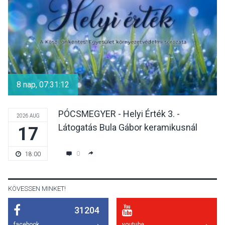
hőségben
KULTÚRA
2026 AUG 07
Reneszánsz dallamok
csendülnek fel a visegrádi
8 nap, 07:31:12
Királyi Palota
díszudvarában
PÓCSMEGYER - Helyi Érték 3. -
2026 AUG
Látogatás Bula Gábor keramikusnál
17
KULTÚRA
2026 AUG 07
Dunavirág Ünnep Verőcén –
0
18:00
két nap a Duna élővilágának
jegyében
KÖVESSEN MINKET!
31204
TERMÉSZETI KÖRNYEZET
2026 AUG 07
facebook
youtube