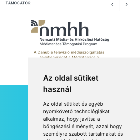
előadások a Skanzenben
TÁMOGATÓK:
Az oldal sütiket
használ
HÍRLEVÉL
Az oldal sütiket és egyéb
RSS
nyomkövető technológiákat
alkalmaz, hogy javítsa a
JOGI NYILATKOZAT
böngészési élményét, azzal hogy
KAPCSOLAT
személyre szabott tartalmakat és
OLDALTÉRKÉP