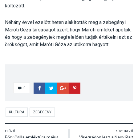
költözött.
Néhány évvel ezelőtt heten alakították meg a zebegényi
Maróti Géza társaságot azért, hogy Maróti emlékét ápolják,
és hogy a zebegényiek megfelelően tudják értékelni azt az
örökséget, amit Maróti Géza az utókorra hagyott.
0
KULTÚRA
ZEBEGÉNY
ELŐZŐ
KÖVETKEZŐ
Eőry Csilla emléktúra május
Visegrádon lesz a Nagy Rajt