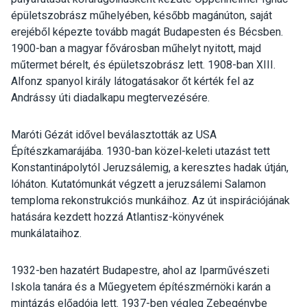
épületszobrász műhelyében, később magánúton, saját
erejéből képezte tovább magát Budapesten és Bécsben.
1900-ban a magyar fővárosban műhelyt nyitott, majd
műtermet bérelt, és épületszobrász lett. 1908-ban XIII.
Alfonz spanyol király látogatásakor őt kérték fel az
Andrássy úti diadalkapu megtervezésére.
Maróti Gézát idővel beválasztották az USA
Építészkamarájába. 1930-ban közel-keleti utazást tett
Konstantinápolytól Jeruzsálemig, a keresztes hadak útján,
lóháton. Kutatómunkát végzett a jeruzsálemi Salamon
temploma rekonstrukciós munkáihoz. Az út inspirációjának
hatására kezdett hozzá Atlantisz-könyvének
munkálataihoz.
1932-ben hazatért Budapestre, ahol az Iparművészeti
Iskola tanára és a Műegyetem építészmérnöki karán a
mintázás előadója lett. 1937-ben végleg Zebegénybe