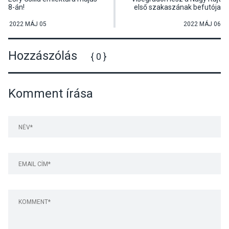
8-án!
első szakaszának befutója
2022 MÁJ 05
2022 MÁJ 06
Hozzászólás
{ 0 }
Komment írása