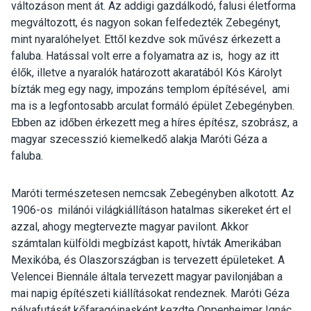
változáson ment át. Az addigi gazdálkodó, falusi életforma
megváltozott, és nagyon sokan felfedezték Zebegényt,
mint nyaralóhelyet. Ettől kezdve sok művész érkezett a
faluba. Hatással volt erre a folyamatra az is, hogy az itt
élők, illetve a nyaralók határozott akaratából Kós Károlyt
bízták meg egy nagy, impozáns templom építésével, ami
ma is a legfontosabb arculat formáló épület Zebegényben.
Ebben az időben érkezett meg a híres építész, szobrász, a
magyar szecesszió kiemelkedő alakja Maróti Géza a
faluba.
Maróti természetesen nemcsak Zebegényben alkotott. Az
1906-os milánói világkiállításon hatalmas sikereket ért el
azzal, ahogy megtervezte magyar pavilont. Akkor
számtalan külföldi megbízást kapott, hívták Amerikában
Mexikóba, és Olaszországban is tervezett épületeket. A
Velencei Biennále általa tervezett magyar pavilonjában a
mai napig építészeti kiállításokat rendeznek. Maróti Géza
pályafutását kőfaragóinasként kezdte Oppenheimer Ignác