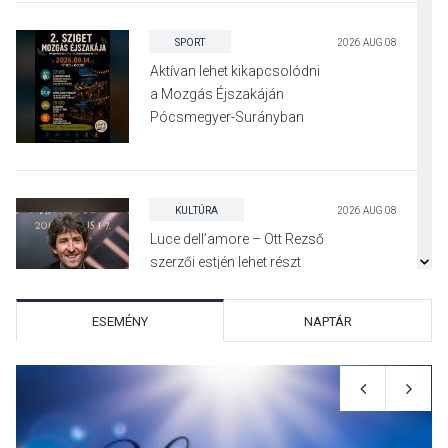
SPORT
2026 AUG 08
Aktívan lehet kikapcsolódni
a Mozgás Éjszakáján
Pócsmegyer-Surányban
KULTÚRA
2026 AUG 08
Luce dell’amore – Ott Rezső
szerzői estjén lehet részt
venni Visegrádon
ESEMÉNY
NAPTÁR
KÖZÉLET
2026 AUG 08
Felhívás a gyermekek
fokozott védelmére a nyári