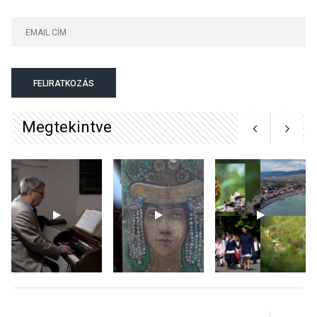
KULTÚRA
2026 AUG 06
Színek, közösség és
hagyomány – kiállítás
nyitotta meg az idei Irány
FELIRATKOZÁS
Surány Fesztivált
Megtekintve
KULTÚRA
2026 AUG 05
Mordái folk-rock koncert
lesz a pilismaróti Duna-
parton
KULTÚRA
2026 AUG 05
Különleges nyári élményt
kínálnak a szabadtéri