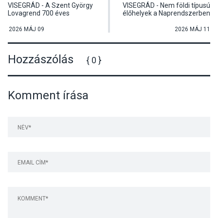
VISEGRÁD - A Szent György
VISEGRÁD - Nem földi típusú
Lovagrend 700 éves
élőhelyek a Naprendszerben
fennállásának és új tagjai
és azon túl - Dr. Bujtor László
avatásának ünnepsége
előadása
2026 MÁJ 09
2026 MÁJ 11
Hozzászólás
{ 0 }
Komment írása