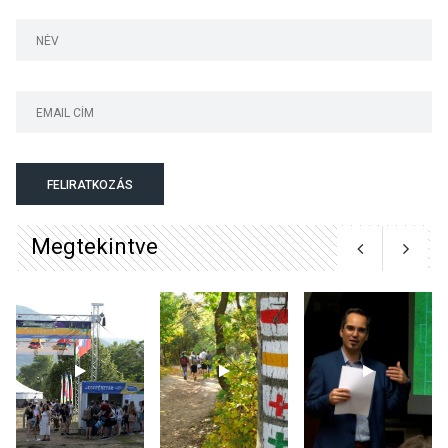
Megújulnak Szentendre
játszóterei
TERMÉSZETI KÖRNYEZET
2026 AUG 04
Kánikulában még
FELIRATKOZÁS
veszélyesebbek a
kullancsok
Megtekintve
KULTÚRA
2026 AUG 03
Art Week: egy hét a
művészetek jegyében
Esztergomban