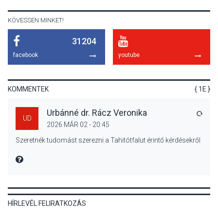
termésmennyisége
KÖVESSEN MINKET!
31204
KULTÚRA
2026 AUG 04
facebook
youtube
Bogdányban programokkal
teli búcsúhétvége lesz
KOMMENTEK
{ 1E }
Urbánné dr. Rácz Veronika
VÁLA
UD
2026 MÁR 02 - 20:45
KÖZÉLET
2026 AUG 04
Szeretnék tudomást szerezni a Tahitótfalut érintő kérdésekről
Jótékonysági
tanszergyűjtés lesz
MIRE MONDTA
Szigetmonostoron
HÍRLEVÉL FELIRATKOZÁS
KÖZÉLET
2026 AUG 04