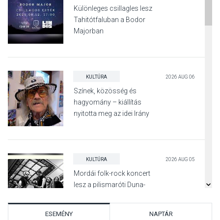
Különleges csillagles lesz
Tahitótfaluban a Bodor
Majorban
KULTÚRA
2026 AUG 06
Színek, közösség és
hagyomány – kiállítás
nyitotta meg az idei Irány
Surány Fesztivált
KULTÚRA
2026 AUG 05
Mordái folk-rock koncert
lesz a pilismaróti Duna-
parton
ESEMÉNY
NAPTÁR