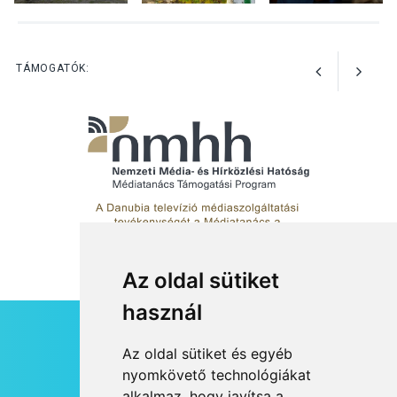
KULTÚRA
2026 AUG 03
A kimondatlan üzenetek
TÁMOGATÓK:
nyomában – Ingyenes
metakommunikációs
foglalkozások Szentendrén
Az oldal sütiket
használ
HÍRLEVÉL
Az oldal sütiket és egyéb
RSS
nyomkövető technológiákat
alkalmaz, hogy javítsa a
JOGI NYILATKOZAT