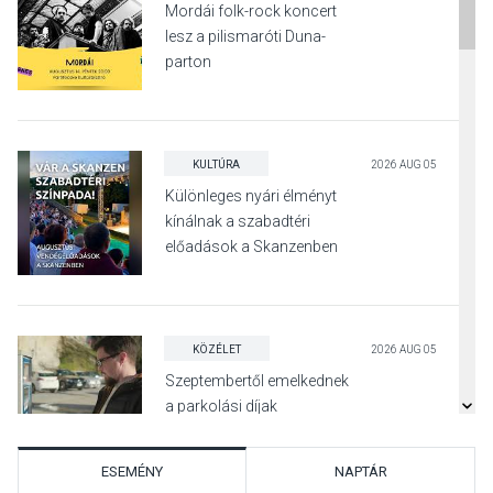
Mordái folk-rock koncert
lesz a pilismaróti Duna-
parton
KULTÚRA
2026 AUG 05
Különleges nyári élményt
kínálnak a szabadtéri
előadások a Skanzenben
KÖZÉLET
2026 AUG 05
Szeptembertől emelkednek
a parkolási díjak
Szentendrén
ESEMÉNY
NAPTÁR