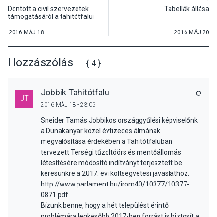
Döntött a civil szervezetek
Tabellák állása
támogatásáról a tahitótfalui
képviselő-testület
2016 MÁJ 18
2016 MÁJ 20
Hozzászólás
{ 4 }
Jobbik Tahitótfalu
VÁLA
JT
2016 MÁJ 18 - 23:06
Sneider Tamás Jobbikos országgyűlési képviselőnk
a Dunakanyar közel évtizedes álmának
megvalósítása érdekében a Tahitótfaluban
tervezett Térségi tűzoltóörs és mentőállomás
létesítésére módosító indítványt terjesztett be
kérésünkre a 2017. évi költségvetési javaslathoz.
http://www.parlament.hu/irom40/10377/10377-
0871.pdf
Bízunk benne, hogy a hét települést érintő
problémára legkésőbb 2017-ben forrást is biztosít a