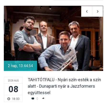
KÖZÉLET
2026 AUG 05
Nőtt a fontosabb nyári
gyümölcsök
termésmennyisége
KULTÚRA
2026 AUG 04
Bogdányban programokkal
teli búcsúhétvége lesz
2 nap, 13:44:53
TAHITÓTFALU - Nyári szín-esték a szín
2026 AUG
alatt - Dunaparti nyár a Jazzformers
08
KÖZÉLET
2026 AUG 04
együttessel
Jótékonysági
0
18:00
tanszergyűjtés lesz