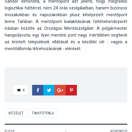
Sándor elmondta, a mentőpont azt jelenti, hogy megfelelő
logisztikai háttérrel, nem 24 órás szolgálatban, hanem bizonyos
évszakokban és napszakokban plusz kihelyezett mentőpont
lenne Tahiban. A mentőpont kialakításának feltételrendszerét
írásban közölte az Országos Mentőszolgálat. A polgármester
hangsúlyozta, egy ilyen mentési pont nagy mértékben segítené
az érintett települések ellátását és a későbbi cél - vagyis a
mentőállomás létrehozásának - elérését.
4
KÖZÉLET
TAHITÓTFALU
ELŐZŐ
KÖVETKEZŐ