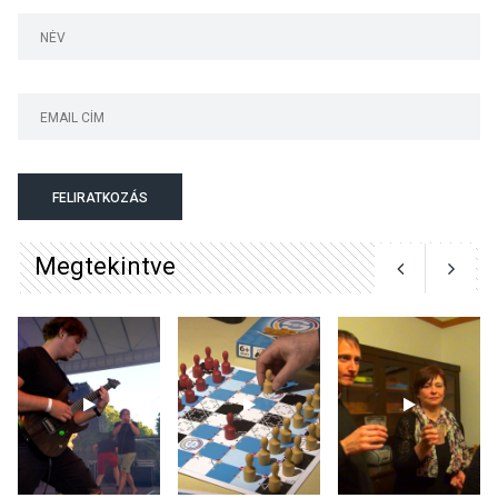
Art Week: egy hét a
művészetek jegyében
Esztergomban
KULTÚRA
2026 AUG 03
A kimondatlan üzenetek
FELIRATKOZÁS
nyomában – Ingyenes
metakommunikációs
Megtekintve
foglalkozások Szentendrén
KULTÚRA
2026 AUG 03
Az Ön fotója is bekerülhet a
WMO 2027-es naptárába