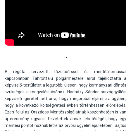
A régóta tervezett tűzoltóőrssel és mentőállomással
kapcsolatban Tahitótfalu polgármestere arról tájékoztatta a
képviselő-testületet a legutóbbi ülésen, hogy kormányzati döntés
szükséges a megvalósításához. Hadházy Sándor országgyűlési
képviselő ígéretet tett arra, hogy megpróbál eljárni az ügyben,
hogy a következő költségvetési évben történhessen előrelépés.
Ezen felül az Országos Mentőszolgálatnak köszönhetően is van
új eredmény, ugyanis felvetették annak lehetőségét, hogy egy
mentési pontot hoznak létre az orvosi ügyelet épületében. Sajtos