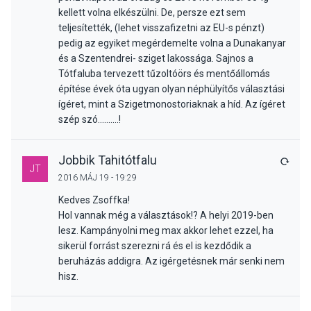
kellett volna elkészülni. De, persze ezt sem
teljesítették, (lehet visszafizetni az EU-s pénzt)
pedig az egyiket megérdemelte volna a Dunakanyar
és a Szentendrei- sziget lakossága. Sajnos a
Tótfaluba tervezett tűzoltóörs és mentőállomás
építése évek óta ugyan olyan néphülyítős választási
ígéret, mint a Szigetmonostoriaknak a híd. Az ígéret
szép szó..........!
Jobbik Tahitótfalu
VÁLA
JT
2016 MÁJ 19 - 19:29
Kedves Zsoffka!
Hol vannak még a választások!? A helyi 2019-ben
lesz. Kampányolni meg max akkor lehet ezzel, ha
sikerül forrást szerezni rá és el is kezdődik a
beruházás addigra. Az igérgetésnek már senki nem
hisz.