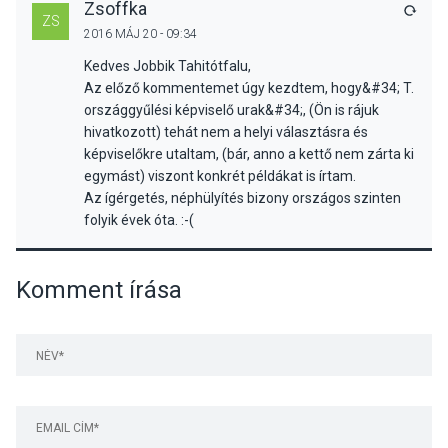
Zsoffka
VÁLA
ZS
2016 MÁJ 20 - 09:34
Kedves Jobbik Tahitótfalu,
Az előző kommentemet úgy kezdtem, hogy&#34; T.
országgyűlési képviselő urak&#34;, (Ön is rájuk
hivatkozott) tehát nem a helyi választásra és
képviselőkre utaltam, (bár, anno a kettő nem zárta ki
egymást) viszont konkrét példákat is írtam.
Az ígérgetés, néphülyítés bizony országos szinten
folyik évek óta. :-(
Komment írása