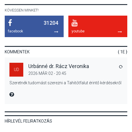
Szigetmonostoron
KÖVESSEN MINKET!
31204
KÖZÉLET
2026 AUG 04
facebook
youtube
Megújulnak Szentendre
játszóterei
KOMMENTEK
{ 1E }
Urbánné dr. Rácz Veronika
VÁLA
UD
2026 MÁR 02 - 20:45
TERMÉSZETI KÖRNYEZET
2026 AUG 04
Szeretnék tudomást szerezni a Tahitótfalut érintő kérdésekről
Kánikulában még
veszélyesebbek a
MIRE MONDTA
kullancsok
HÍRLEVÉL FELIRATKOZÁS
KULTÚRA
2026 AUG 03