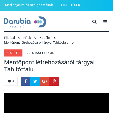
Médiaajánlat és szolgáltatások
HIRDETÉSEK
Főoldal
Hírek
Közélet
Mentőpont létrehozásáról tárgyal Tahitótfalu
KÖZÉLET
2016 MÁJ 18 16:36
Mentőpont létrehozásáról tárgyal
Tahitótfalu
4