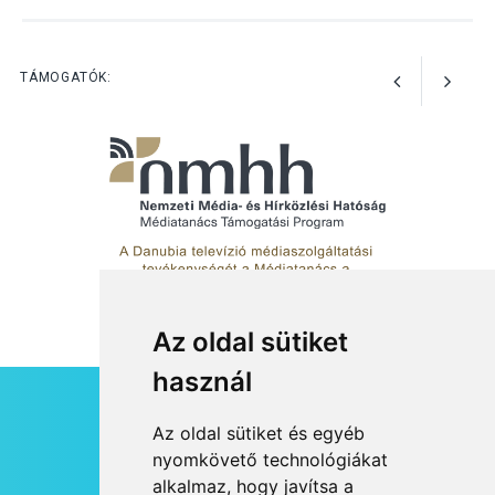
TERMÉSZETI KÖRNYEZET
2026 AUG 03
Perseidák – amikor az
TÁMOGATÓK:
augusztusi égbolt
hullócsillagokkal ajándékoz
meg
Az oldal sütiket
használ
HÍRLEVÉL
Az oldal sütiket és egyéb
RSS
nyomkövető technológiákat
alkalmaz, hogy javítsa a
JOGI NYILATKOZAT