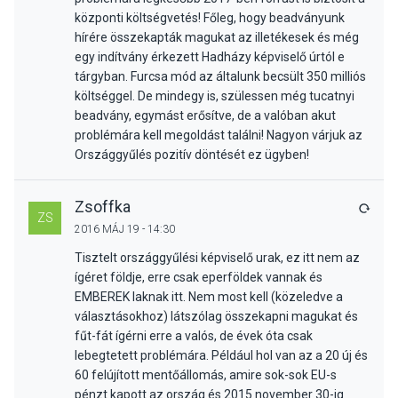
központi költségvetés! Főleg, hogy beadványunk
hírére összekapták magukat az illetékesek és még
egy indítvány érkezett Hadházy képviselő úrtól e
tárgyban. Furcsa mód az általunk becsült 350 milliós
költséggel. De mindegy is, szülessen még tucatnyi
beadvány, egymást erősítve, de a valóban akut
problémára kell megoldást találni! Nagyon várjuk az
Országgyűlés pozitív döntését ez ügyben!
Zsoffka
VÁLA
ZS
2016 MÁJ 19 - 14:30
Tisztelt országgyűlési képviselő urak, ez itt nem az
ígéret földje, erre csak eperföldek vannak és
EMBEREK laknak itt. Nem most kell (közeledve a
választásokhoz) látszólag összekapni magukat és
fűt-fát ígérni erre a valós, de évek óta csak
lebegtetett problémára. Például hol van az a 20 új és
60 felújított mentőállomás, amire sok-sok EU-s
pénzt kapott az ország és 2015 november 30-ig