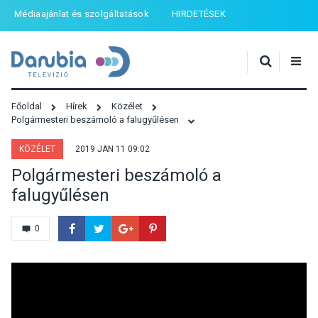
Médiaajánlat és szolgáltatások
HIRDETÉSEK
Főoldal
Hírek
Közélet
Polgármesteri beszámoló a falugyűlésen
KÖZÉLET
2019 JAN 11 09:02
Polgármesteri beszámoló a
falugyűlésen
0