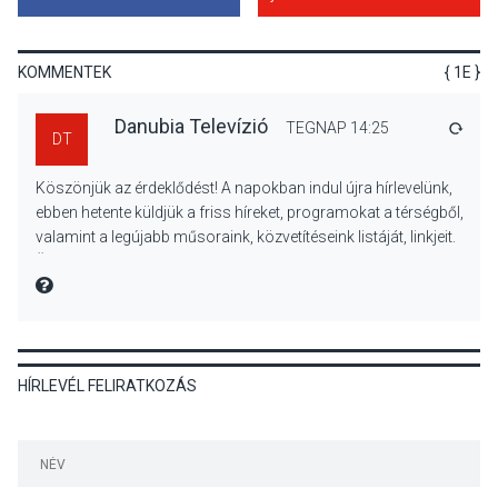
Színek, közösség és
hagyomány – kiállítás
nyitotta meg az idei Irány
KOMMENTEK
{ 1E }
Surány Fesztivált
Danubia Televízió
TEGNAP 14:25
VÁLA
DT
KULTÚRA
2026 AUG 05
Köszönjük az érdeklődést! A napokban indul újra hírlevelünk,
Mordái folk-rock koncert
ebben hetente küldjük a friss híreket, programokat a térségből,
lesz a pilismaróti Duna-
valamint a legújabb műsoraink, közvetítéseink listáját, linkjeit.
parton
Üdvözlettel: a Danubia Televízió csapata
MIRE MONDTA
KULTÚRA
2026 AUG 05
HÍRLEVÉL FELIRATKOZÁS
Különleges nyári élményt
kínálnak a szabadtéri
előadások a Skanzenben