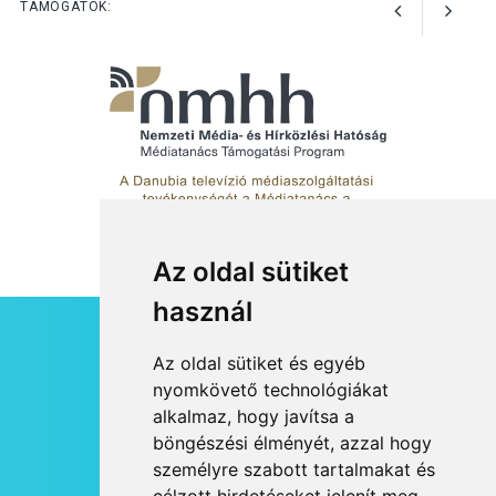
TÁMOGATÓK:
Az oldal sütiket
használ
HÍRLEVÉL
Az oldal sütiket és egyéb
RSS
nyomkövető technológiákat
alkalmaz, hogy javítsa a
JOGI NYILATKOZAT
böngészési élményét, azzal hogy
KAPCSOLAT
személyre szabott tartalmakat és
OLDALTÉRKÉP