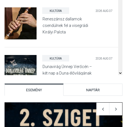
KULTÚRA
2026 AUG 07
Reneszánsz dallamok
csendülnek fel a visegrádi
Királyi Palota
díszudvarában
KULTÚRA
2026 AUG 07
Dunavirág Ünnep Verőcén –
két nap a Duna élővilágának
jegyében
ESEMÉNY
NAPTÁR
TERMÉSZETI KÖRNYEZET
2026 AUG 07
A napokban is nő a
talajközeli ózonmennyiség