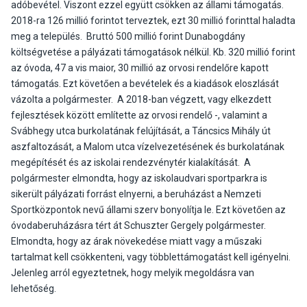
adóbevétel. Viszont ezzel együtt csökken az állami támogatás.
2018-ra 126 millió forintot terveztek, ezt 30 millió forinttal haladta
meg a település. Bruttó 500 millió forint Dunabogdány
költségvetése a pályázati támogatások nélkül. Kb. 320 millió forint
az óvoda, 47 a vis maior, 30 millió az orvosi rendelőre kapott
támogatás. Ezt követően a bevételek és a kiadások eloszlását
vázolta a polgármester. A 2018-ban végzett, vagy elkezdett
fejlesztések között említette az orvosi rendelő -, valamint a
Svábhegy utca burkolatának felújítását, a Táncsics Mihály út
aszfaltozását, a Malom utca vízelvezetésének és burkolatának
megépítését és az iskolai rendezvénytér kialakítását. A
polgármester elmondta, hogy az iskolaudvari sportparkra is
sikerült pályázati forrást elnyerni, a beruházást a Nemzeti
Sportközpontok nevű állami szerv bonyolítja le. Ezt követően az
óvodaberuházásra tért át Schuszter Gergely polgármester.
Elmondta, hogy az árak növekedése miatt vagy a műszaki
tartalmat kell csökkenteni, vagy többlettámogatást kell igényelni.
Jelenleg arról egyeztetnek, hogy melyik megoldásra van
lehetőség.