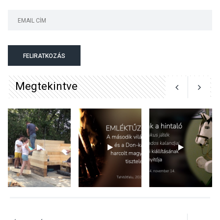
KÖZÉLET
2026 AUG 05
Szeptembertől emelkednek
a parkolási díjak
Szentendrén
FELIRATKOZÁS
Megtekintve
KÖZÉLET
2026 AUG 05
Nőtt a fontosabb nyári
gyümölcsök
termésmennyisége
KULTÚRA
2026 AUG 04
Bogdányban programokkal
teli búcsúhétvége lesz