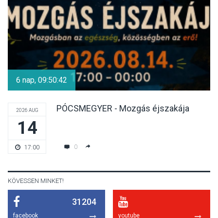
KULTÚRA
2026 AUG 06
Mi a pszichológia, és miért
van rá szükségünk? –
6 nap, 09:50:41
Beszélgetés a Kacsakő
Irodalmi Színpadon
PÓCSMEGYER - Mozgás éjszakája
2026 AUG
14
KULTÚRA
2026 AUG 06
Különleges csillagles lesz
0
17:00
Tahitótfaluban a Bodor
Majorban
KÖVESSEN MINKET!
31204
KULTÚRA
2026 AUG 06
facebook
youtube