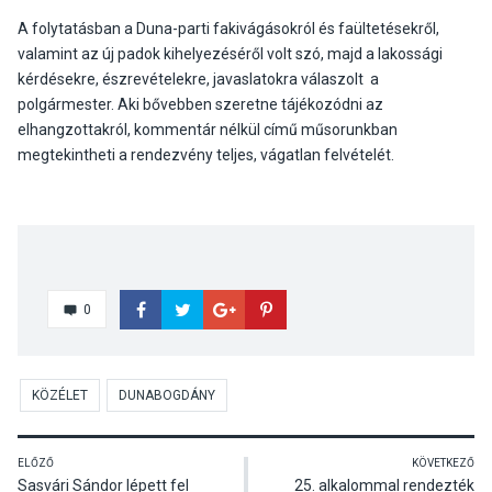
A folytatásban a Duna-parti fakivágásokról és faültetésekről,
valamint az új padok kihelyezéséről volt szó, majd a lakossági
kérdésekre, észrevételekre, javaslatokra válaszolt a
polgármester. Aki bővebben szeretne tájékozódni az
elhangzottakról, kommentár nélkül című műsorunkban
megtekintheti a rendezvény teljes, vágatlan felvételét.
0
KÖZÉLET
DUNABOGDÁNY
ELŐZŐ
KÖVETKEZŐ
Sasvári Sándor lépett fel
25. alkalommal rendezték