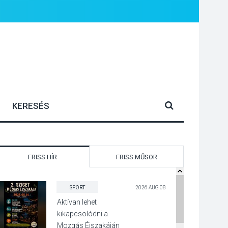
FRISS HÍR
FRISS MŰSOR
SPORT
2026 AUG 08
Aktívan lehet
kikapcsolódni a
Mozgás Éjszakáján