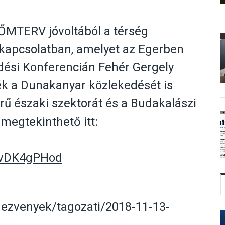
FŐMTERV jóvoltából a térség
l kapcsolatban, amelyet az Egerben
dési Konferencián Fehér Gergely
ték a Dunakanyar közlekedését is
rű északi szektorát és a Budakalászi
 megtekinthető itt:
tvDK4gPHod
ndezvenyek/tagozati/2018-11-13-