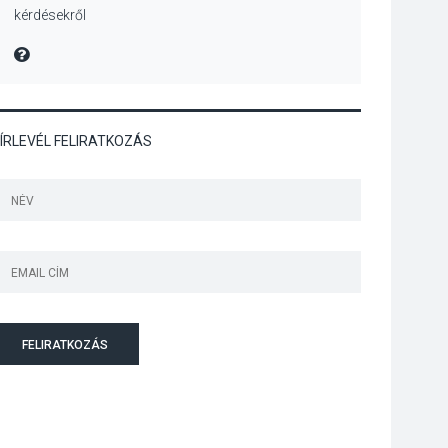
kérdésekről
Mordái folk-rock
koncert lesz a
MIRE MONDTA
pilismaróti Duna-
parton
ÍRLEVÉL FELIRATKOZÁS
KULTÚRA
2026 AUG 05
Különleges nyári
élményt kínálnak a
szabadtéri előadások
a Skanzenben
KÖZÉLET
2026 AUG 05
Szeptembertől
FELIRATKOZÁS
emelkednek a
parkolási díjak
Szentendrén