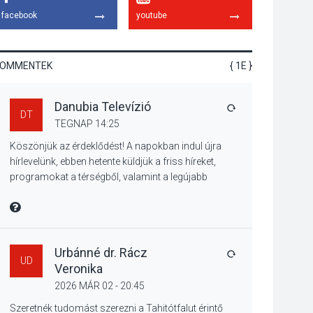
miért van rá
facebook
youtube
szükségünk? –
Beszélgetés a Kacsakő
Irodalmi Színpadon
KOMMENTEK
{ 1E }
KULTÚRA
2026 AUG 06
Danubia Televízió
Különleges csillagles
VÁLASZ
DT
lesz Tahitótfaluban a
TEGNAP 14:25
Bodor Majorban
Köszönjük az érdeklődést! A napokban indul újra
hírlevelünk, ebben hetente küldjük a friss híreket,
programokat a térségből, valamint a legújabb
műsoraink, közvetítéseink listáját, linkjeit.
KULTÚRA
2026 AUG 06
Üdvözlettel: a Danubia Televízió csapata
MIRE MONDTA
Színek, közösség és
hagyomány – kiállítás
nyitotta meg az idei
Urbánné dr. Rácz
VÁLASZ
UD
Irány Surány Fesztivált
Veronika
2026 MÁR 02 - 20:45
KULTÚRA
2026 AUG 05
Szeretnék tudomást szerezni a Tahitótfalut érintő