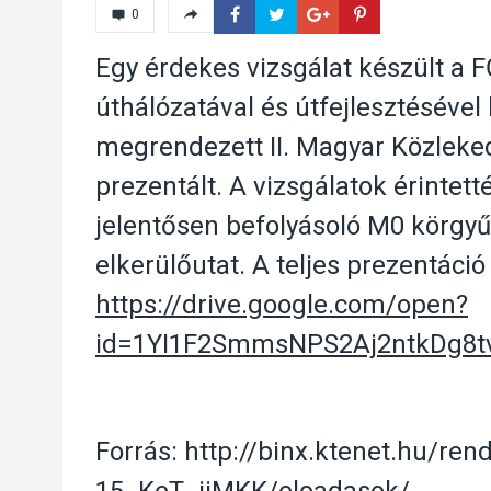
0
Egy érdekes vizsgálat készült a 
úthálózatával és útfejlesztéséve
megrendezett II. Magyar Közleke
prezentált. A vizsgálatok érintet
jelentősen befolyásoló M0 körgyű
elkerülőutat. A teljes prezentáció
https://drive.google.com/open?
id=1YI1F2SmmsNPS2Aj2ntkDg8
Forrás: http://binx.ktenet.hu/re