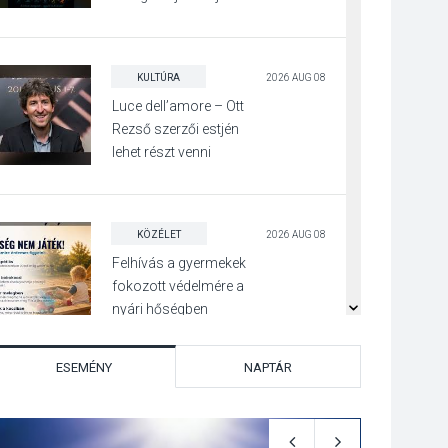
Pócsmegyer-
Surányban
KULTÚRA
2026 AUG 08
Luce dell’amore – Ott
Rezső szerzői estjén
lehet részt venni
Visegrádon
KÖZÉLET
2026 AUG 08
Felhívás a gyermekek
fokozott védelmére a
nyári hőségben
ESEMÉNY
NAPTÁR
KULTÚRA
2026 AUG 07
Reneszánsz dallamok
csendülnek fel a