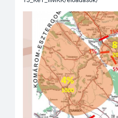
15_KeT_iiMKK/eloadasok/