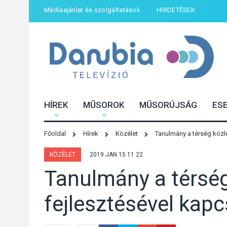
Médiaajánlat és szolgáltatások
HIRDETÉSEK
HÍREK
MŰSOROK
MŰSORÚJSÁG
ES
Főoldal
Hírek
Közélet
Tanulmány a térség közl
KÖZÉLET
2019 JAN 15 11:22
Tanulmány a térség
fejlesztésével kap