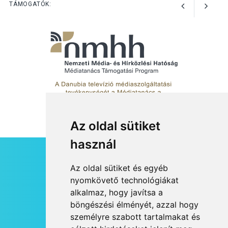
előadások a Skanzenben
TÁMOGATÓK:
Az oldal sütiket
használ
HÍRLEVÉL
Az oldal sütiket és egyéb
RSS
nyomkövető technológiákat
alkalmaz, hogy javítsa a
JOGI NYILATKOZAT
böngészési élményét, azzal hogy
KAPCSOLAT
személyre szabott tartalmakat és
OLDALTÉRKÉP