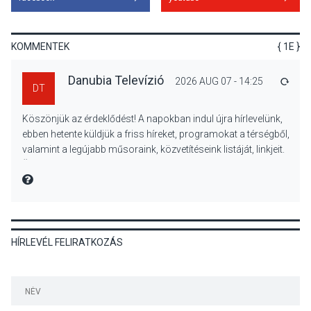
A napokban is nő a
talajközeli ózonmennyiség
KOMMENTEK
{ 1E }
Danubia Televízió
2026 AUG 07 - 14:25
VÁLA
DT
KULTÚRA
2026 AUG 06
Köszönjük az érdeklődést! A napokban indul újra hírlevelünk,
Mi a pszichológia, és miért
ebben hetente küldjük a friss híreket, programokat a térségből,
van rá szükségünk? –
valamint a legújabb műsoraink, közvetítéseink listáját, linkjeit.
Beszélgetés a Kacsakő
Üdvözlettel: a Danubia Televízió csapata
Irodalmi Színpadon
MIRE MONDTA
KULTÚRA
2026 AUG 06
HÍRLEVÉL FELIRATKOZÁS
Különleges csillagles lesz
Tahitótfaluban a Bodor
Majorban