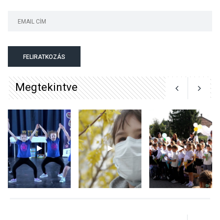
KULTÚRA
2026 AUG 06
Színek, közösség és
hagyomány – kiállítás
nyitotta meg az idei Irány
FELIRATKOZÁS
Surány Fesztivált
Megtekintve
KULTÚRA
2026 AUG 05
Mordái folk-rock koncert
lesz a pilismaróti Duna-
parton
KULTÚRA
2026 AUG 05
Különleges nyári élményt
kínálnak a szabadtéri