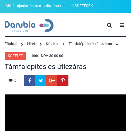
Médiaajánlat és szolgáltatások
HIRDETÉSEK
Főoldal
Hírek
Közélet
Támfalépítés és útlezárás
KÖZÉLET
-0001 NOV 30 00:00
Támfalépítés és útlezárás
0