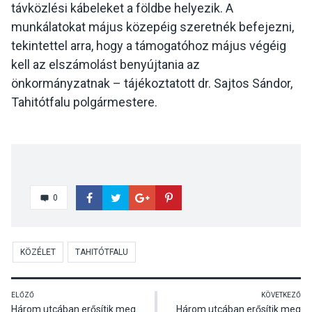
távközlési kábeleket a földbe helyezik. A
munkálatokat május közepéig szeretnék befejezni,
tekintettel arra, hogy a támogatóhoz május végéig
kell az elszámolást benyújtania az
önkormányzatnak – tájékoztatott dr. Sajtos Sándor,
Tahitótfalu polgármestere.
0
KÖZÉLET
TAHITÓTFALU
ELŐZŐ
KÖVETKEZŐ
Három utcában erősítik meg
Három utcában erősítik meg