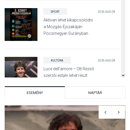
SPORT
2026 AUG 08
Aktívan lehet kikapcsolódni
a Mozgás Éjszakáján
Pócsmegyer-Surányban
KULTÚRA
2026 AUG 08
Luce dell’amore – Ott Rezső
szerzői estjén lehet részt
venni Visegrádon
ESEMÉNY
NAPTÁR
KÖZÉLET
2026 AUG 08
Felhívás a gyermekek
fokozott védelmére a nyári