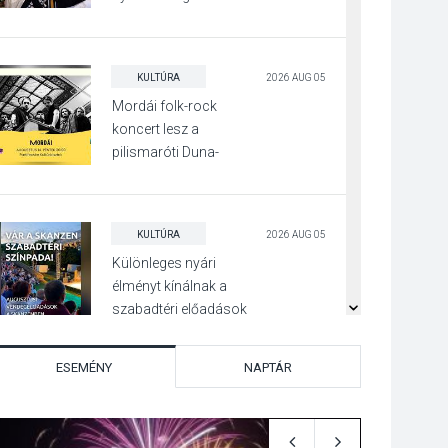
Irány Surány Fesztivált
KULTÚRA
2026 AUG 05
Mordái folk-rock
koncert lesz a
pilismaróti Duna-
parton
KULTÚRA
2026 AUG 05
Különleges nyári
élményt kínálnak a
szabadtéri előadások
a Skanzenben
ESEMÉNY
NAPTÁR
KÖZÉLET
2026 AUG 05
Szeptembertől
emelkednek a