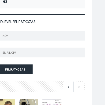
MIRE MONDTA
Art Week: egy hét a
művészetek jegyében
Esztergomban
ÍRLEVÉL FELIRATKOZÁS
KULTÚRA
2026 AUG 03
A kimondatlan
üzenetek nyomában –
Ingyenes
metakommunikációs
foglalkozások
Szentendrén
FELIRATKOZÁS
KULTÚRA
2026 AUG 03
Az Ön fotója is
bekerülhet a WMO
2027-es naptárába