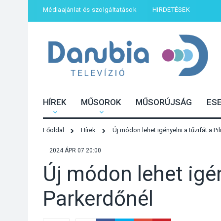
Médiaajánlat és szolgáltatások
HIRDETÉSEK
HÍREK
MŰSOROK
MŰSORÚJSÁG
ES
Főoldal
Hírek
Új módon lehet igényelni a tűzifát a Pil
2024 ÁPR 07 20:00
Új módon lehet igény
Parkerdőnél