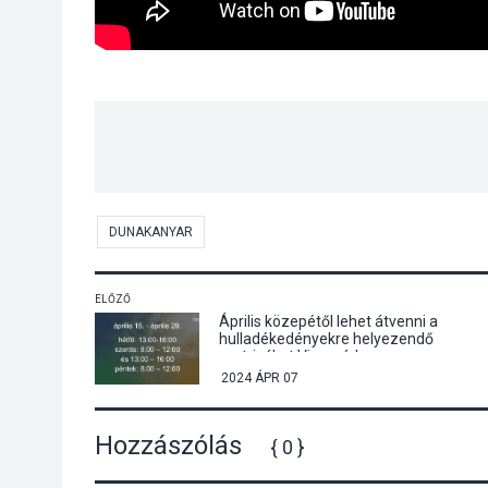
DUNAKANYAR
ELŐZŐ
Április közepétől lehet átvenni a
hulladékedényekre helyezendő
matricákat Visegrádon
2024 ÁPR 07
Hozzászólás
{ 0 }