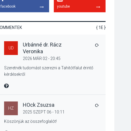
tanszergyűjtés lesz
facebook
youtube
Szigetmonostoron
KOMMENTEK
{ 1E }
KÖZÉLET
2026 AUG 04
Urbánné dr. Rácz
Megújulnak Szentendre
VÁLASZ
UD
Veronika
játszóterei
2026 MÁR 02 - 20:45
Szeretnék tudomást szerezni a Tahitótfalut érintő
kérdésekről
TERMÉSZETI KÖRNYEZET
MIRE MONDTA
2026 AUG 04
Kánikulában még
veszélyesebbek a
kullancsok
HOck Zsuzsa
VÁLASZ
HZ
2025 SZEPT 06 - 10:11
Köszönjük az összefoglalót!
KULTÚRA
2026 AUG 03