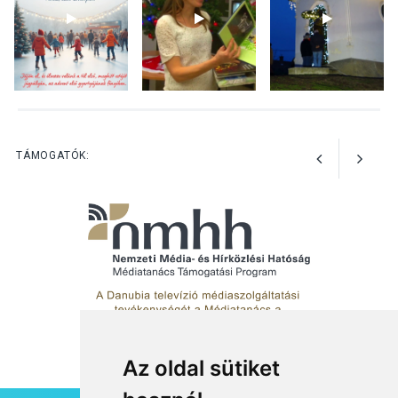
Az Ön fotója is bekerülhet a
WMO 2027-es naptárába
TERMÉSZETI KÖRNYEZET
2026 AUG 03
Perseidák – amikor az
TÁMOGATÓK:
augusztusi égbolt
hullócsillagokkal ajándékoz
meg
Az oldal sütiket