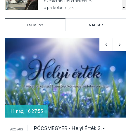
Szeptembertől emelkednek
a parkolási díjak
Szentendrén
ESEMÉNY
NAPTÁR
KÖZÉLET
2026 AUG 05
Nőtt a fontosabb nyári
gyümölcsök
termésmennyisége
KULTÚRA
2026 AUG 04
Bogdányban programokkal
teli búcsúhétvége lesz
11 nap, 16:27:54
PÓCSMEGYER - Helyi Érték 3. -
2026 AUG