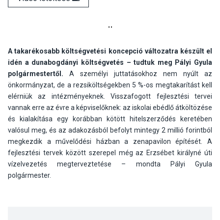
A takarékosabb költségvetési koncepció változatra készült el
idén a dunabogdányi költségvetés – tudtuk meg Pályi Gyula
polgármestertől.
A személyi juttatásokhoz nem nyúlt az
önkormányzat, de a rezsiköltségekben 5 %-os megtakarítást kell
elérniük az intézményeknek. Visszafogott fejlesztési tervei
vannak erre az évre a képviselőknek: az iskolai ebédlő átköltözése
és kialakítása egy korábban kötött hitelszerződés keretében
valósul meg, és az adakozásból befolyt mintegy 2 millió forintból
megkezdik a művelődési házban a zenapavilon építését. A
fejlesztési tervek között szerepel még az Erzsébet királyné úti
vízelvezetés megterveztetése – mondta Pályi Gyula
polgármester.