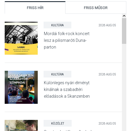
FRISS HÍR
FRISS MŰSOR
KULTÚRA
2026 AUG 05
Mordái folk-rock koncert
lesz a pilismaróti Duna-
parton
KULTÚRA
2026 AUG 05
Különleges nyári élményt
kínálnak a szabadtéri
előadások a Skanzenben
KÖZÉLET
2026 AUG 05