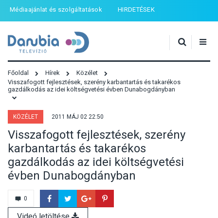
Médiaajánlat és szolgáltatások
HIRDETÉSEK
Főoldal
Hírek
Közélet
Visszafogott fejlesztések, szerény karbantartás és takarékos
gazdálkodás az idei költségvetési évben Dunabogdányban
KÖZÉLET
2011 MÁJ 02 22:50
Visszafogott fejlesztések, szerény
karbantartás és takarékos
gazdálkodás az idei költségvetési
évben Dunabogdányban
0
Videó letöltése