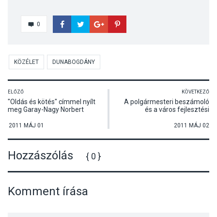
0
KÖZÉLET
DUNABOGDÁNY
ELŐZŐ
KÖVETKEZŐ
"Oldás és kötés" címmel nyílt
A polgármesteri beszámoló
meg Garay-Nagy Norbert
és a város fejlesztési
festőművész kiállítása
lehetőségei voltak a fő témái
Visegrádon
a Visegrádi Szövetség
2011 MÁJ 01
2011 MÁJ 02
szokásos, éves fórumának
Hozzászólás
{ 0 }
Komment írása