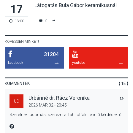
Látogatás Bula Gábor keramikusnál
17
KÖZÉLET
2026 AUG 04
Jótékonysági
0
18:00
tanszergyűjtés lesz
Szigetmonostoron
KÖVESSEN MINKET!
31204
KÖZÉLET
2026 AUG 04
facebook
youtube
Megújulnak Szentendre
játszóterei
KOMMENTEK
{ 1E }
Urbánné dr. Rácz Veronika
VÁLA
UD
2026 MÁR 02 - 20:45
TERMÉSZETI KÖRNYEZET
2026 AUG 04
Szeretnék tudomást szerezni a Tahitótfalut érintő kérdésekről
Kánikulában még
veszélyesebbek a
MIRE MONDTA
kullancsok