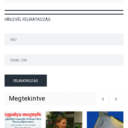
HÍRLEVÉL FELIRATKOZÁS
KULTÚRA
2026 AUG 03
Art Week: egy hét a
művészetek jegyében
Esztergomban
KULTÚRA
2026 AUG 03
A kimondatlan üzenetek
FELIRATKOZÁS
nyomában – Ingyenes
metakommunikációs
Megtekintve
foglalkozások Szentendrén
KULTÚRA
2026 AUG 03