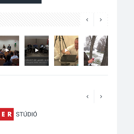
Az Ön fotója is
bekerülhet a WMO
2027-es naptárába