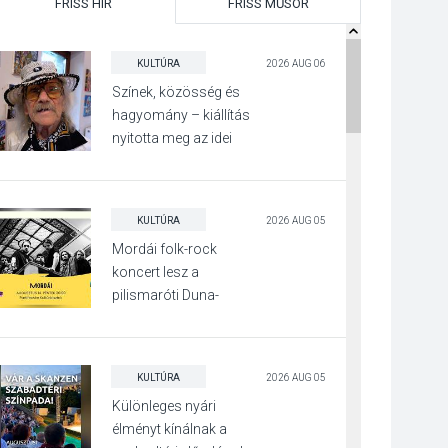
FRISS HÍR
FRISS MŰSOR
KULTÚRA
2026 AUG 06
Színek, közösség és
hagyomány – kiállítás
nyitotta meg az idei
Irány Surány Fesztivált
KULTÚRA
2026 AUG 05
Mordái folk-rock
koncert lesz a
pilismaróti Duna-
parton
KULTÚRA
2026 AUG 05
Különleges nyári
élményt kínálnak a