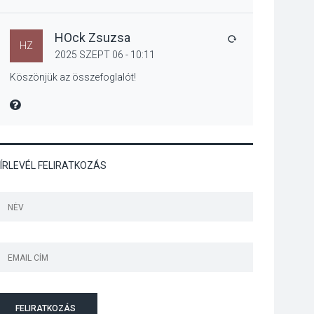
Kánikulában még
veszélyesebbek a
kullancsok
HOck Zsuzsa
VÁLASZ
HZ
2025 SZEPT 06 - 10:11
Köszönjük az összefoglalót!
KULTÚRA
2026 AUG 03
MIRE MONDTA
Art Week: egy hét a
művészetek jegyében
Esztergomban
ÍRLEVÉL FELIRATKOZÁS
KULTÚRA
2026 AUG 03
A kimondatlan
üzenetek nyomában –
Ingyenes
metakommunikációs
foglalkozások
Szentendrén
FELIRATKOZÁS
KULTÚRA
2026 AUG 03