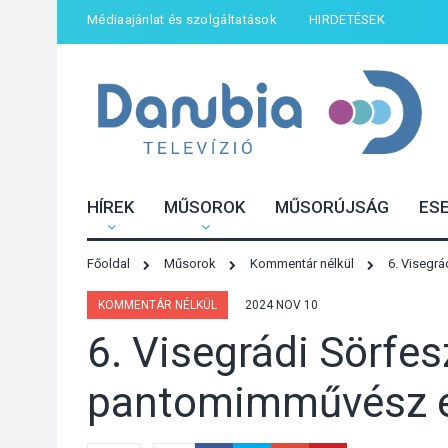
Médiaajánlat és szolgáltatások
HIRDETÉSEK
HÍREK
MŰSOROK
MŰSORÚJSÁG
ES
Főoldal
Műsorok
Kommentár nélkül
6. Visegr
KOMMENTÁR NÉLKÜL
2024 NOV 10
6. Visegrádi Sörfe
pantomimművész 