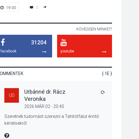
programokkal teli
0
19:00
19:00
búcsúhétvége lesz
KÖVESSEN MINKET!
KÖZÉLET
2026 AUG 04
31204
Jótékonysági
tanszergyűjtés lesz
facebook
youtube
Szigetmonostoron
KOMMENTEK
{ 1E }
KÖZÉLET
2026 AUG 04
Urbánné dr. Rácz
Megújulnak Szentendre
VÁLASZ
UD
Veronika
játszóterei
2026 MÁR 02 - 20:45
Szeretnék tudomást szerezni a Tahitótfalut érintő
kérdésekről
TERMÉSZETI KÖRNYEZET
MIRE MONDTA
2026 AUG 04