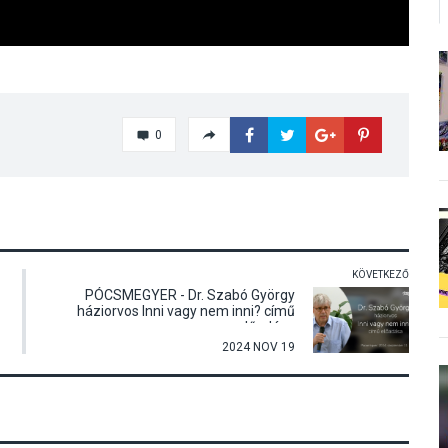
0
KÖVETKEZŐ
PÓCSMEGYER - Dr. Szabó György
háziorvos Inni vagy nem inni? című
előadása
2024 NOV 19