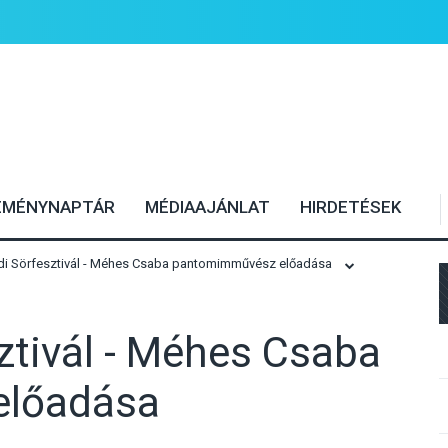
EMÉNYNAPTÁR
MÉDIAAJÁNLAT
HIRDETÉSEK
ádi Sörfesztivál - Méhes Csaba pantomimművész előadása
sztivál - Méhes Csaba
előadása