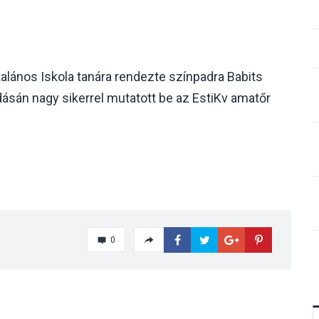
Általános Iskola tanára rendezte színpadra Babits
ásán nagy sikerrel mutatott be az EstiKv amatőr
0