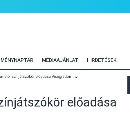
EMÉNYNAPTÁR
MÉDIAAJÁNLAT
HIRDETÉSEK
 amatőr színjátszókör előadása Visegrádon
zínjátszókör előadása