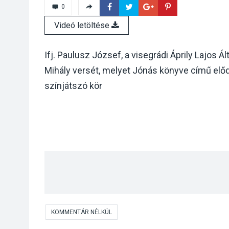
0
Videó letöltése
Ifj. Paulusz József, a visegrádi Áprily Lajos 
Mihály versét, melyet Jónás könyve című előd
színjátszó kör
KOMMENTÁR NÉLKÜL