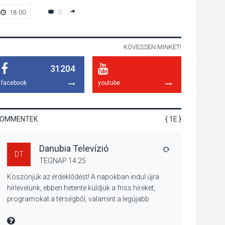
lesz Tahitótfaluban a
0
18:00
20:00
Bodor Majorban
KÖVESSEN MINKET!
KULTÚRA
2026 AUG 06
31204
Színek, közösség és
hagyomány – kiállítás
facebook
youtube
nyitotta meg az idei
Irány Surány Fesztivált
KOMMENTEK
{ 1E }
KULTÚRA
2026 AUG 05
Danubia Televízió
Mordái folk-rock
VÁLASZ
DT
koncert lesz a
TEGNAP 14:25
pilismaróti Duna-
Köszönjük az érdeklődést! A napokban indul újra
parton
hírlevelünk, ebben hetente küldjük a friss híreket,
programokat a térségből, valamint a legújabb
műsoraink, közvetítéseink listáját, linkjeit.
KULTÚRA
2026 AUG 05
Üdvözlettel: a Danubia Televízió csapata
MIRE MONDTA