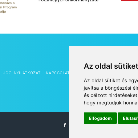
Az oldal sütike
JOGI NYILATKOZAT
KAPCSOLAT
OLDALTÉRKÉP
IMPRESSZUM
Az oldal sütiket és e
javítsa a böngészési é
és célzott hirdetéseket
hogy megtudjuk honnan
Elfogadom
Elutas