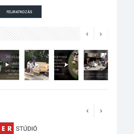
Bogdányban
FELIRATKOZÁS
programokkal teli
búcsúhétvége lesz