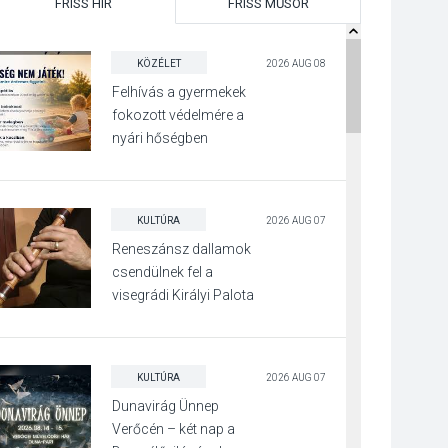
FRISS HÍR
FRISS MŰSOR
KÖZÉLET
2026 AUG 08
Felhívás a gyermekek
fokozott védelmére a
nyári hőségben
KULTÚRA
2026 AUG 07
Reneszánsz dallamok
csendülnek fel a
visegrádi Királyi Palota
díszudvarában
KULTÚRA
2026 AUG 07
Dunavirág Ünnep
Verőcén – két nap a