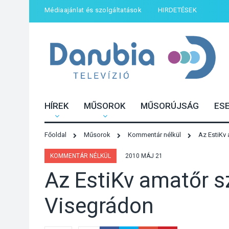
Médiaajánlat és szolgáltatások
HIRDETÉSEK
HÍREK
MŰSOROK
MŰSORÚJSÁG
ES
Főoldal
Műsorok
Kommentár nélkül
Az EstiKv
KOMMENTÁR NÉLKÜL
2010 MÁJ 21
Az EstiKv amatőr s
Visegrádon