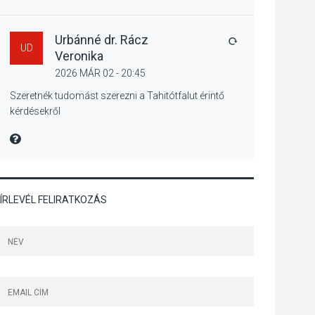
Különleges nyári
élményt kínálnak a
szabadtéri előadások
Urbánné dr. Rácz
VÁLASZ
UD
a Skanzenben
Veronika
2026 MÁR 02 - 20:45
KÖZÉLET
2026 AUG 05
Szeretnék tudomást szerezni a Tahitótfalut érintő
kérdésekről
Szeptembertől
emelkednek a
MIRE MONDTA
parkolási díjak
Szentendrén
ÍRLEVÉL FELIRATKOZÁS
KÖZÉLET
2026 AUG 05
Nőtt a fontosabb nyári
gyümölcsök
termésmennyisége
KULTÚRA
2026 AUG 04