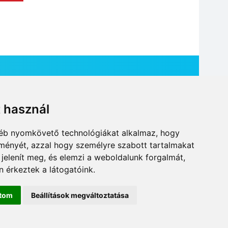
t használ
HÍR BEKÜLDÉSE
gyéb nyomkövető technológiákat alkalmaz, hogy
lményét, azzal hogy személyre szabott tartalmakat
 jelenít meg, és elemzi a weboldalunk forgalmát,
 érkeztek a látogatóink.
ítom
Beállítások megváltoztatása
DESIGN: NEOPLANE, WEB:
MOVAT