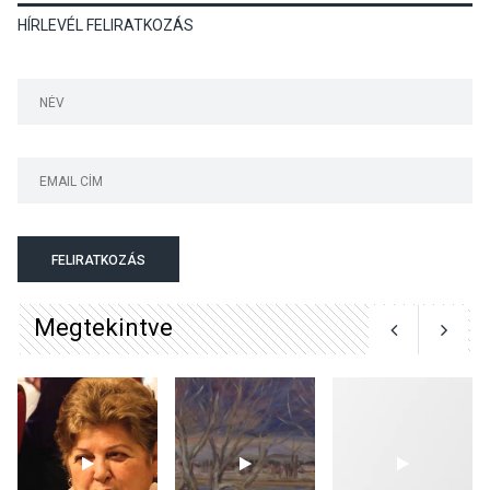
HÍRLEVÉL FELIRATKOZÁS
Színek, közösség és
hagyomány – kiállítás
nyitotta meg az idei Irány
Surány Fesztivált
KULTÚRA
2026 AUG 05
Mordái folk-rock koncert
lesz a pilismaróti Duna-
parton
FELIRATKOZÁS
Megtekintve
KULTÚRA
2026 AUG 05
Különleges nyári élményt
kínálnak a szabadtéri
előadások a Skanzenben