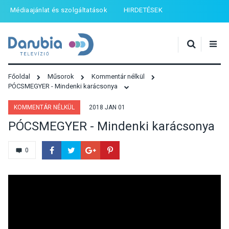
Médiaajánlat és szolgáltatások
HIRDETÉSEK
Főoldal
Műsorok
Kommentár nélkül
PÓCSMEGYER - Mindenki karácsonya
KOMMENTÁR NÉLKÜL
2018 JAN 01
PÓCSMEGYER - Mindenki karácsonya
0