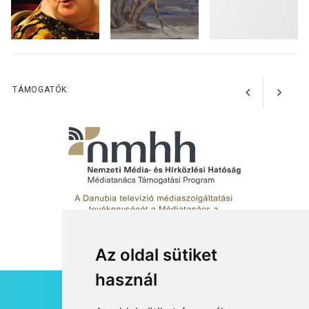
KÖZÉLET
2026 AUG 05
Szeptembertől emelkednek
a parkolási díjak
Szentendrén
TÁMOGATÓK:
Az oldal sütiket
használ
HÍRLEVÉL