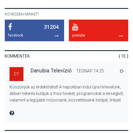
KÖVESSEN MINKET!
31204
KULTÚRA
2026 AUG 06
facebook
youtube
Mi a pszichológia, és miért
van rá szükségünk? –
Beszélgetés a Kacsakő
KOMMENTEK
{ 1E }
Irodalmi Színpadon
Danubia Televízió
TEGNAP 14:25
VÁLA
DT
KULTÚRA
2026 AUG 06
Köszönjük az érdeklődést! A napokban indul újra hírlevelünk,
Különleges csillagles lesz
ebben hetente küldjük a friss híreket, programokat a térségből,
Tahitótfaluban a Bodor
valamint a legújabb műsoraink, közvetítéseink listáját, linkjeit.
Majorban
Üdvözlettel: a Danubia Televízió csapata
MIRE MONDTA
KULTÚRA
2026 AUG 06