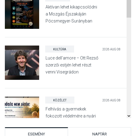
Aktívan lehet kikapcsolódni
a Mozgás Éjszakáján
Pócsmegyer-Surányban
KULTÚRA
2026 AUG 08
Luce dell’amore – Ott Rezső
szerzői estjén lehet részt
venni Visegrádon
KÖZÉLET
2026 AUG 08
Felhívás a gyermekek
fokozott védelmére a nyári
hőségben
ESEMÉNY
NAPTÁR