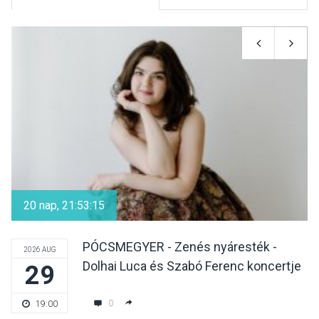
KULTÚRA
2026 AUG 07
Reneszánsz dallamok
csendülnek fel a visegrádi
Királyi Palota
díszudvarában
KULTÚRA
2026 AUG 07
Dunavirág Ünnep Verőcén –
két nap a Duna élővilágának
20 nap, 21:53:14
jegyében
PÓCSMEGYER - Zenés nyáresték -
2026 AUG
Dolhai Luca és Szabó Ferenc koncertje
29
TERMÉSZETI KÖRNYEZET
2026 AUG 07
A napokban is nő a
0
19:00
talajközeli ózonmennyiség