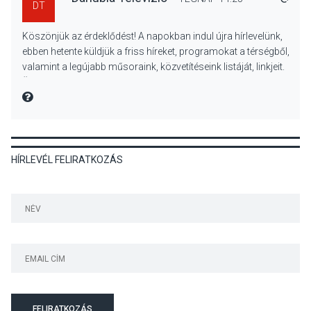
DT
KULTÚRA
2026 AUG 06
Köszönjük az érdeklődést! A napokban indul újra hírlevelünk,
Színek, közösség és
ebben hetente küldjük a friss híreket, programokat a térségből,
hagyomány – kiállítás
valamint a legújabb műsoraink, közvetítéseink listáját, linkjeit.
nyitotta meg az idei Irány
Üdvözlettel: a Danubia Televízió csapata
Surány Fesztivált
MIRE MONDTA
KULTÚRA
2026 AUG 05
HÍRLEVÉL FELIRATKOZÁS
Mordái folk-rock koncert
lesz a pilismaróti Duna-
parton
KULTÚRA
2026 AUG 05
Különleges nyári élményt
kínálnak a szabadtéri
előadások a Skanzenben
FELIRATKOZÁS