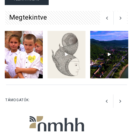
Megtekintve
KÖZÉLET
2026 AUG 05
Szeptembertől emelkednek
a parkolási díjak
Szentendrén
KÖZÉLET
2026 AUG 05
Nőtt a fontosabb nyári
gyümölcsök
termésmennyisége
TÁMOGATÓK: