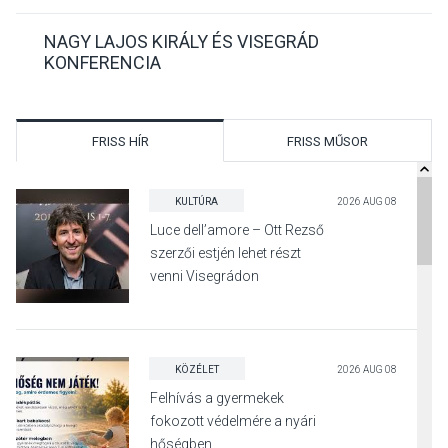
NAGY LAJOS KIRÁLY ÉS VISEGRÁD
KONFERENCIA
FRISS HÍR
FRISS MŰSOR
KULTÚRA
2026 AUG 08
Luce dell’amore – Ott Rezső
szerzői estjén lehet részt
venni Visegrádon
KÖZÉLET
2026 AUG 08
Felhívás a gyermekek
fokozott védelmére a nyári
hőségben