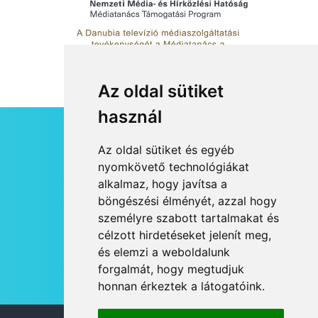
Az oldal sütiket
használ
HÍRLEVÉL
Az oldal sütiket és egyéb
RSS
nyomkövető technológiákat
alkalmaz, hogy javítsa a
JOGI NYILATKOZAT
böngészési élményét, azzal hogy
KAPCSOLAT
személyre szabott tartalmakat és
OLDALTÉRKÉP
célzott hirdetéseket jelenít meg,
IMPRESSZUM
és elemzi a weboldalunk
HÍR BEKÜLDÉSE
forgalmát, hogy megtudjuk
honnan érkeztek a látogatóink.