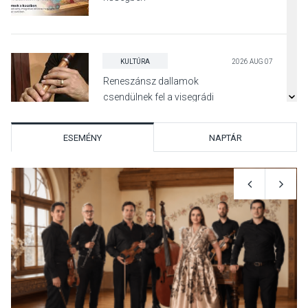
KULTÚRA
2026 AUG 07
Reneszánsz dallamok
csendülnek fel a visegrádi
Királyi Palota
díszudvarában
ESEMÉNY
NAPTÁR
KULTÚRA
2026 AUG 07
Dunavirág Ünnep Verőcén –
két nap a Duna élővilágának
jegyében
TERMÉSZETI KÖRNYEZET
2026 AUG 07