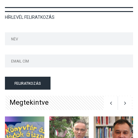
KULTÚRA
2026 AUG 07
HÍRLEVÉL FELIRATKOZÁS
Dunavirág Ünnep Verőcén –
két nap a Duna élővilágának
jegyében
TERMÉSZETI KÖRNYEZET
2026 AUG 07
A napokban is nő a
talajközeli ózonmennyiség
FELIRATKOZÁS
Megtekintve
KULTÚRA
2026 AUG 06
Mi a pszichológia, és miért
van rá szükségünk? –
Beszélgetés a Kacsakő