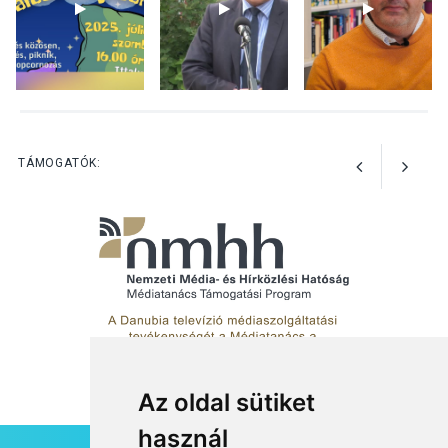
Irodalmi Színpadon
KULTÚRA
2026 AUG 06
Különleges csillagles lesz
Tahitótfaluban a Bodor
Majorban
TÁMOGATÓK:
Az oldal sütiket
használ