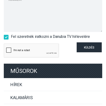
Fel szeretnék iratkozni a Danubia TV hírlevelére
KÜLDÉS
MŰSOROK
HÍREK
KALAMÁRIS