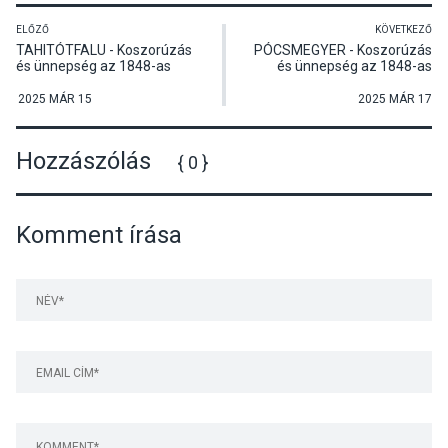
ELŐZŐ
KÖVETKEZŐ
TAHITÓTFALU - Koszorúzás
PÓCSMEGYER - Koszorúzás
és ünnepség az 1848-as
és ünnepség az 1848-as
forradalom évfordulója
forradalom és
alkalmából
szabadságharc 177.
2025 MÁR 15
2025 MÁR 17
évfordulóján
Hozzászólás
{ 0 }
Komment írása