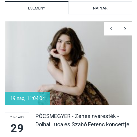
ESEMÉNY
NAPTÁR
TERMÉSZETI KÖRNYEZET
2026 AUG 09
Hamarosan lehet
regisztrálni az Iskolában az
erdő programra
SPORT
2026 AUG 08
Aktívan lehet kikapcsolódni
a Mozgás Éjszakáján
19 nap, 11:04:03
Pócsmegyer-Surányban
PÓCSMEGYER - Zenés nyáresték -
2026 AUG
Dolhai Luca és Szabó Ferenc koncertje
29
KULTÚRA
2026 AUG 08