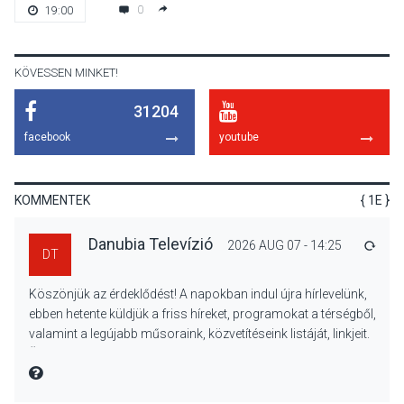
Luce dell’amore – Ott Rezső
0
19:00
szerzői estjén lehet részt
venni Visegrádon
KÖVESSEN MINKET!
31204
KÖZÉLET
2026 AUG 08
facebook
youtube
Felhívás a gyermekek
fokozott védelmére a nyári
hőségben
KOMMENTEK
{ 1E }
Danubia Televízió
2026 AUG 07 - 14:25
VÁLA
DT
KULTÚRA
2026 AUG 07
Köszönjük az érdeklődést! A napokban indul újra hírlevelünk,
Reneszánsz dallamok
ebben hetente küldjük a friss híreket, programokat a térségből,
csendülnek fel a visegrádi
valamint a legújabb műsoraink, közvetítéseink listáját, linkjeit.
Királyi Palota
Üdvözlettel: a Danubia Televízió csapata
díszudvarában
MIRE MONDTA