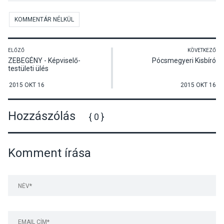
KOMMENTÁR NÉLKÜL
ELŐZŐ
KÖVETKEZŐ
ZEBEGÉNY - Képviselő-
Pócsmegyeri Kisbíró
testületi ülés
2015 OKT 16
2015 OKT 16
Hozzászólás
{ 0 }
Komment írása