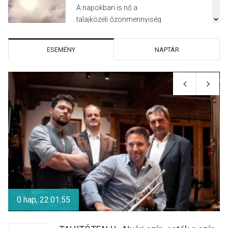
A napokban is nő a
talajközeli ózonmennyiség
ESEMÉNY
NAPTÁR
KULTÚRA
2026 AUG 06
Mi a pszichológia, és miért
van rá szükségünk? –
Beszélgetés a Kacsakő
Irodalmi Színpadon
KULTÚRA
2026 AUG 06
Különleges csillagles lesz
Tahitótfaluban a Bodor
0 nap, 22:01:55
Majorban