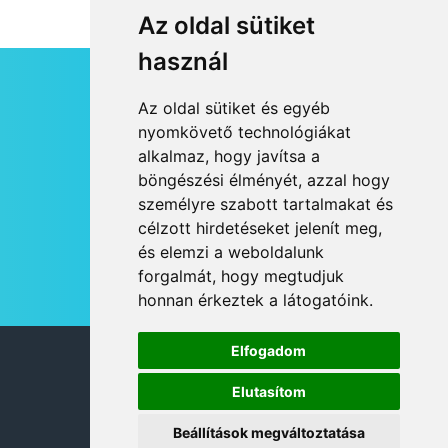
Az oldal sütiket
használ
HÍRLEVÉL
Az oldal sütiket és egyéb
RSS
nyomkövető technológiákat
alkalmaz, hogy javítsa a
JOGI NYILATKOZAT
böngészési élményét, azzal hogy
KAPCSOLAT
személyre szabott tartalmakat és
OLDALTÉRKÉP
célzott hirdetéseket jelenít meg,
IMPRESSZUM
és elemzi a weboldalunk
HÍR BEKÜLDÉSE
forgalmát, hogy megtudjuk
honnan érkeztek a látogatóink.
Elfogadom
© 2026 DANUBIA TV
Elutasítom
Beállítások megváltoztatása