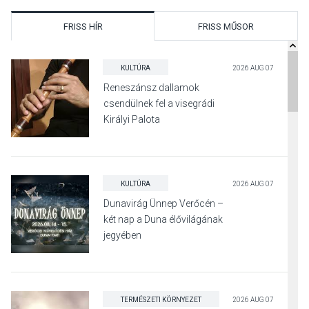
FRISS HÍR
FRISS MŰSOR
KULTÚRA
2026 AUG 07
Reneszánsz dallamok
csendülnek fel a visegrádi
Királyi Palota
díszudvarában
KULTÚRA
2026 AUG 07
Dunavirág Ünnep Verőcén –
két nap a Duna élővilágának
jegyében
TERMÉSZETI KÖRNYEZET
2026 AUG 07