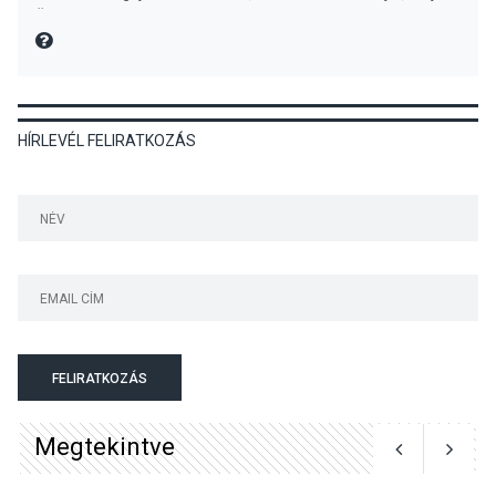
előadások a Skanzenben
Üdvözlettel: a Danubia Televízió csapata
MIRE MONDTA
KÖZÉLET
2026 AUG 05
HÍRLEVÉL FELIRATKOZÁS
Szeptembertől emelkednek
a parkolási díjak
Szentendrén
KÖZÉLET
2026 AUG 05
Nőtt a fontosabb nyári
gyümölcsök
termésmennyisége
FELIRATKOZÁS
Megtekintve
KULTÚRA
2026 AUG 04