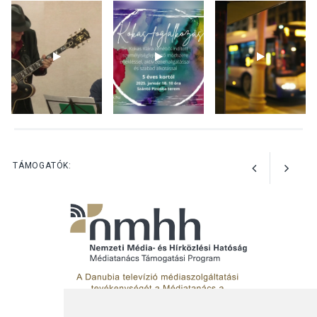
Bogdányban programokkal
teli búcsúhétvége lesz
KÖZÉLET
2026 AUG 04
Jótékonysági
tanszergyűjtés lesz
Szigetmonostoron
TÁMOGATÓK: