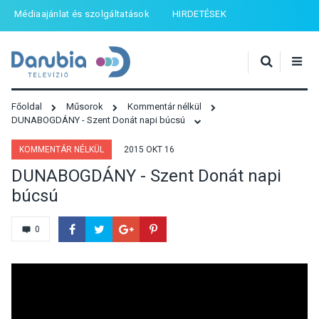
Médiaajánlat és szolgáltatások
HIRDETÉSEK
Főoldal
Műsorok
Kommentár nélkül
DUNABOGDÁNY - Szent Donát napi búcsú
KOMMENTÁR NÉLKÜL
2015 OKT 16
DUNABOGDÁNY - Szent Donát napi
búcsú
0