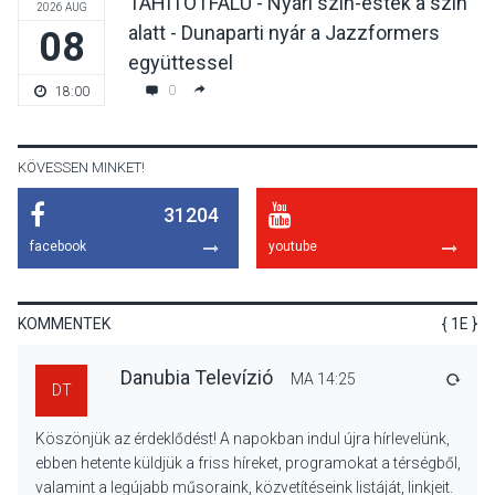
TAHITÓTFALU - Nyári szín-esték a szín
2026 AUG
alatt - Dunaparti nyár a Jazzformers
08
KULTÚRA
2026 AUG 06
együttessel
Színek, közösség és
0
18:00
hagyomány – kiállítás
nyitotta meg az idei Irány
Surány Fesztivált
KÖVESSEN MINKET!
31204
KULTÚRA
2026 AUG 05
facebook
youtube
Mordái folk-rock koncert
lesz a pilismaróti Duna-
parton
KOMMENTEK
{ 1E }
Danubia Televízió
MA 14:25
VÁLA
DT
KULTÚRA
2026 AUG 05
Köszönjük az érdeklődést! A napokban indul újra hírlevelünk,
Különleges nyári élményt
ebben hetente küldjük a friss híreket, programokat a térségből,
kínálnak a szabadtéri
valamint a legújabb műsoraink, közvetítéseink listáját, linkjeit.