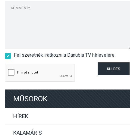
Fel szeretnék iratkozni a Danubia TV hírlevelére
KÜLDÉS
MŰSOROK
HÍREK
KALAMÁRIS