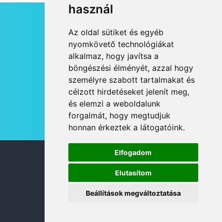
használ
HÍRLEVÉL
Az oldal sütiket és egyéb
RSS
nyomkövető technológiákat
alkalmaz, hogy javítsa a
JOGI NYILATKOZAT
böngészési élményét, azzal hogy
KAPCSOLAT
személyre szabott tartalmakat és
OLDALTÉRKÉP
célzott hirdetéseket jelenít meg,
IMPRESSZUM
és elemzi a weboldalunk
HÍR BEKÜLDÉSE
forgalmát, hogy megtudjuk
honnan érkeztek a látogatóink.
Elfogadom
© 2026 DANUBIA TV
Elutasítom
Beállítások megváltoztatása
DESIGN: NEOPLANE, WEB:
MOVAT