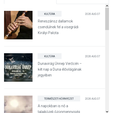
KULTÚRA
2026 AUG 07
Reneszánsz dallamok
csendülnek fel a visegrádi
Királyi Palota
díszudvarában
KULTÚRA
2026 AUG 07
Dunavirág Ünnep Verőcén –
két nap a Duna élővilágának
jegyében
TERMÉSZETI KÖRNYEZET
2026 AUG 07
A napokban is nő a
talajközeli ózonmennyiség