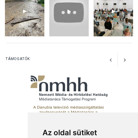
KÖZÉLET
2026 AUG 04
Jótékonysági
tanszergyűjtés lesz
Szigetmonostoron
TÁMOGATÓK:
Az oldal sütiket