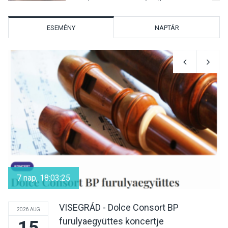
ESEMÉNY
NAPTÁR
KULTÚRA
2026 AUG 06
Mi a pszichológia, és miért
van rá szükségünk? –
Beszélgetés a Kacsakő
Irodalmi Színpadon
KULTÚRA
2026 AUG 06
Különleges csillagles lesz
Tahitótfaluban a Bodor
7 nap, 18:03:24
Majorban
VISEGRÁD - Dolce Consort BP
2026 AUG
furulyaegyüttes koncertje
15
KULTÚRA
2026 AUG 06