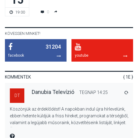
Színek, közösség és
0
19:00
hagyomány – kiállítás
nyitotta meg az idei Irány
Surány Fesztivált
KÖVESSEN MINKET!
31204
KULTÚRA
2026 AUG 05
facebook
youtube
Mordái folk-rock koncert
lesz a pilismaróti Duna-
parton
KOMMENTEK
{ 1E }
Danubia Televízió
TEGNAP 14:25
VÁLA
DT
KULTÚRA
2026 AUG 05
Köszönjük az érdeklődést! A napokban indul újra hírlevelünk,
Különleges nyári élményt
ebben hetente küldjük a friss híreket, programokat a térségből,
kínálnak a szabadtéri
valamint a legújabb műsoraink, közvetítéseink listáját, linkjeit.
előadások a Skanzenben
Üdvözlettel: a Danubia Televízió csapata
MIRE MONDTA