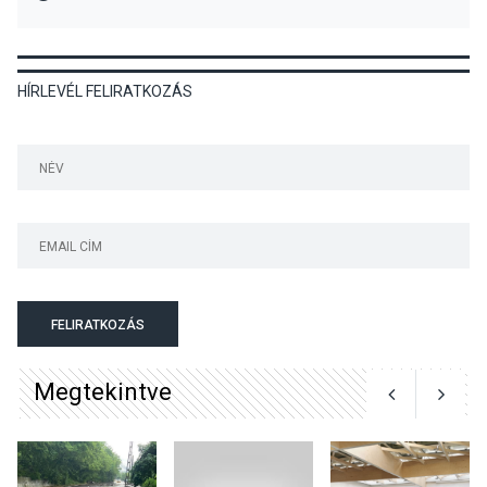
KÖZÉLET
2026 AUG 05
HÍRLEVÉL FELIRATKOZÁS
Szeptembertől emelkednek
a parkolási díjak
Szentendrén
KÖZÉLET
2026 AUG 05
Nőtt a fontosabb nyári
gyümölcsök
termésmennyisége
FELIRATKOZÁS
Megtekintve
KULTÚRA
2026 AUG 04
Bogdányban programokkal
teli búcsúhétvége lesz