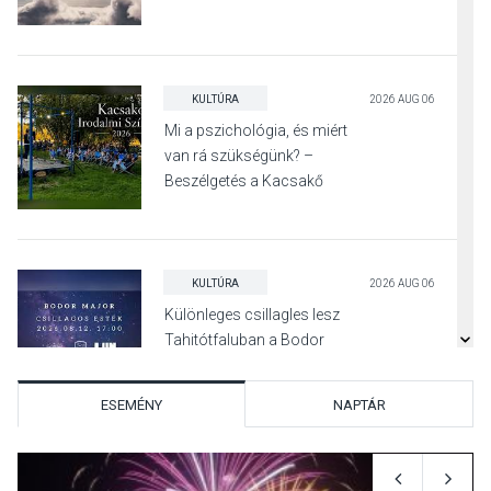
KULTÚRA
2026 AUG 06
Mi a pszichológia, és miért
van rá szükségünk? –
Beszélgetés a Kacsakő
Irodalmi Színpadon
KULTÚRA
2026 AUG 06
Különleges csillagles lesz
Tahitótfaluban a Bodor
Majorban
ESEMÉNY
NAPTÁR
KULTÚRA
2026 AUG 06