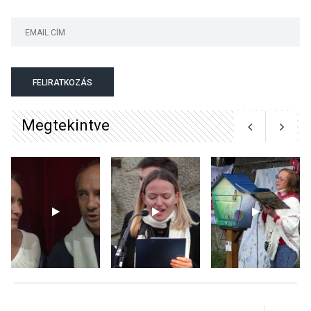
KÖZÉLET
2026 AUG 04
Jótékonysági
FELIRATKOZÁS
tanszergyűjtés lesz
Szigetmonostoron
Megtekintve
KÖZÉLET
2026 AUG 04
Megújulnak Szentendre
játszóterei
TERMÉSZETI KÖRNYEZET
2026 AUG 04