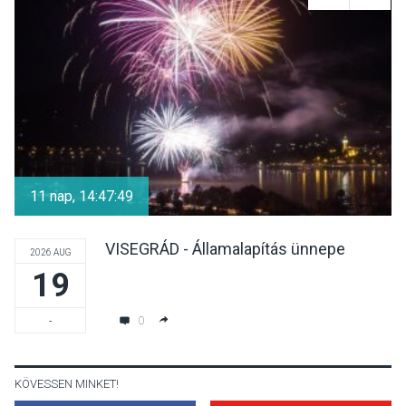
Színek, közösség és
hagyomány – kiállítás
nyitotta meg az idei Irány
Surány Fesztivált
KULTÚRA
2026 AUG 05
Mordái folk-rock koncert
lesz a pilismaróti Duna-
11 nap, 14:47:49
parton
VISEGRÁD - Államalapítás ünnepe
2026 AUG
19
KULTÚRA
2026 AUG 05
Különleges nyári élményt
0
-
kínálnak a szabadtéri
előadások a Skanzenben
KÖVESSEN MINKET!