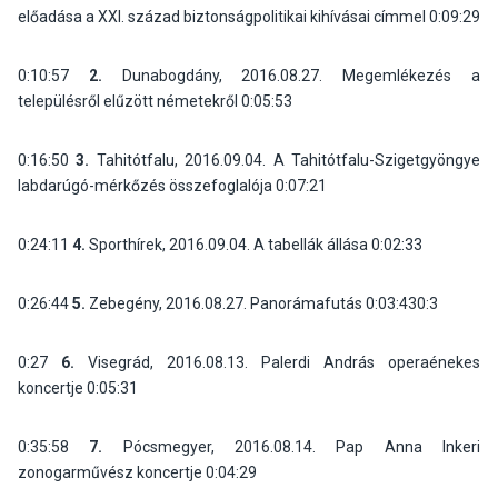
előadása a XXI. század biztonságpolitikai kihívásai címmel
0:09:29
0:10:57
2.
Dunabogdány, 2016.08.27. Megemlékezés a
településről elűzött németekről
0:05:53
0:16:50
3.
Tahitótfalu, 2016.09.04. A Tahitótfalu-Szigetgyöngye
labdarúgó-mérkőzés összefoglalója
0:07:21
0:24:11
4.
Sporthírek, 2016.09.04. A tabellák állása
0:02:33
0:26:44
5.
Zebegény, 2016.08.27. Panorámafutás
0:03:430:3
0:27
6.
Visegrád, 2016.08.13. Palerdi András operaénekes
koncertje
0:05:31
0:35:58
7.
Pócsmegyer, 2016.08.14. Pap Anna Inkeri
zonogarművész koncertje
0:04:29