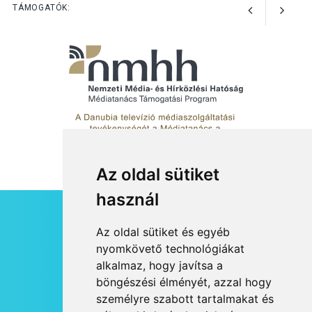
Kánikulában még
TÁMOGATÓK:
veszélyesebbek a
kullancsok
Az oldal sütiket
használ
HÍRLEVÉL
Az oldal sütiket és egyéb
RSS
nyomkövető technológiákat
alkalmaz, hogy javítsa a
JOGI NYILATKOZAT
böngészési élményét, azzal hogy
KAPCSOLAT
személyre szabott tartalmakat és
OLDALTÉRKÉP