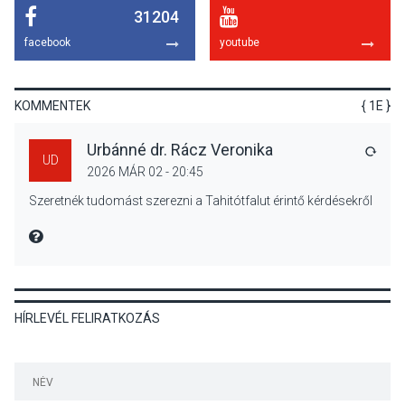
31204
KÖZÉLET
2026 AUG 05
facebook
youtube
Szeptembertől emelkednek
a parkolási díjak
Szentendrén
KOMMENTEK
{ 1E }
Urbánné dr. Rácz Veronika
VÁLA
UD
2026 MÁR 02 - 20:45
KÖZÉLET
2026 AUG 05
Szeretnék tudomást szerezni a Tahitótfalut érintő kérdésekről
Nőtt a fontosabb nyári
gyümölcsök
MIRE MONDTA
termésmennyisége
HÍRLEVÉL FELIRATKOZÁS
KULTÚRA
2026 AUG 04
Bogdányban programokkal
teli búcsúhétvége lesz