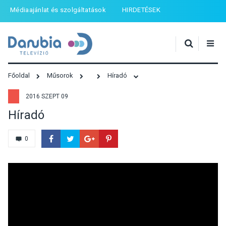
Médiaajánlat és szolgáltatások
HIRDETÉSEK
Főoldal
Műsorok
Híradó
2016 SZEPT 09
Híradó
0