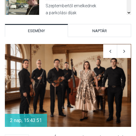
Szeptembertől emelkednek
a parkolási díjak
Szentendrén
ESEMÉNY
NAPTÁR
KÖZÉLET
2026 AUG 05
Nőtt a fontosabb nyári
gyümölcsök
termésmennyisége
KULTÚRA
2026 AUG 04
Bogdányban programokkal
teli búcsúhétvége lesz
2 nap, 15:43:51