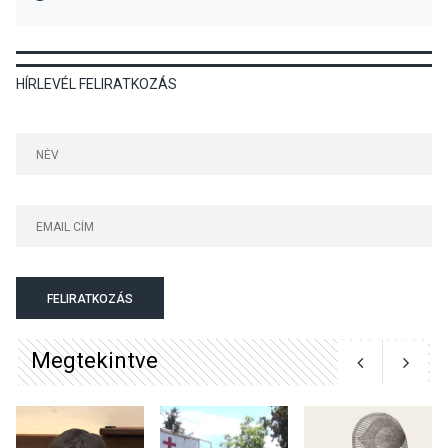
kullancsok
HÍRLEVÉL FELIRATKOZÁS
KULTÚRA
2026 AUG 03
Art Week: egy hét a
művészetek jegyében
Esztergomban
KULTÚRA
2026 AUG 03
A kimondatlan üzenetek
FELIRATKOZÁS
nyomában – Ingyenes
metakommunikációs
Megtekintve
foglalkozások Szentendrén
KULTÚRA
2026 AUG 03