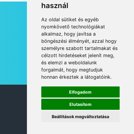
használ
HÍRLEVÉL
Az oldal sütiket és egyéb
RSS
nyomkövető technológiákat
alkalmaz, hogy javítsa a
JOGI NYILATKOZAT
böngészési élményét, azzal hogy
KAPCSOLAT
személyre szabott tartalmakat és
OLDALTÉRKÉP
célzott hirdetéseket jelenít meg,
IMPRESSZUM
és elemzi a weboldalunk
HÍR BEKÜLDÉSE
forgalmát, hogy megtudjuk
honnan érkeztek a látogatóink.
Elfogadom
© 2026 DANUBIA TV
Elutasítom
Beállítások megváltoztatása
DESIGN: NEOPLANE, WEB:
MOVAT