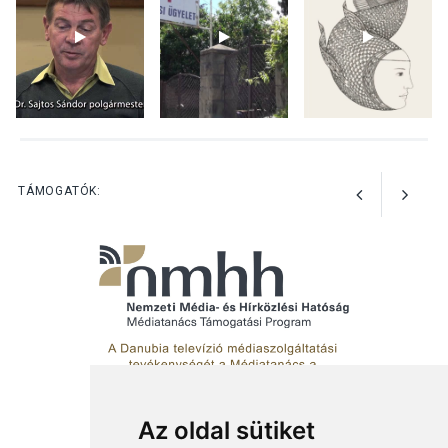
Az Ön fotója is bekerülhet a
WMO 2027-es naptárába
TERMÉSZETI KÖRNYEZET
2026 AUG 03
Perseidák – amikor az
TÁMOGATÓK:
augusztusi égbolt
hullócsillagokkal ajándékoz
meg
Az oldal sütiket