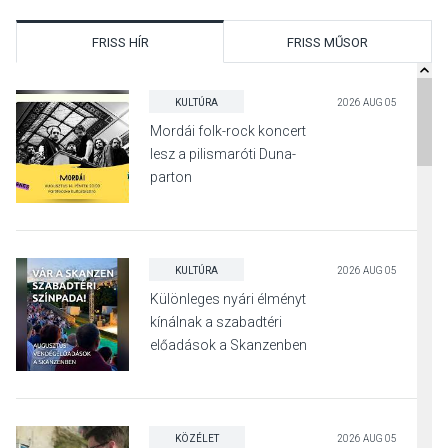
FRISS HÍR
FRISS MŰSOR
KULTÚRA
2026 AUG 05
Mordái folk-rock koncert
lesz a pilismaróti Duna-
parton
KULTÚRA
2026 AUG 05
Különleges nyári élményt
kínálnak a szabadtéri
előadások a Skanzenben
KÖZÉLET
2026 AUG 05