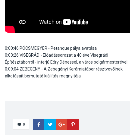
0:00:46
PÓCSMEGYER - Petanque pálya avatása
0:03:26
VISEGRÁD - Előadássorozat a 40 éve Visegrádi
Építésztáborról - interjú Eőry Dénessel, a város polgármesterével
0:09:04
ZEBEGÉNY - A Zebegényi Kerámiatábor résztvevőinek
alkotásait bemutató kiállítás megnyitója
0