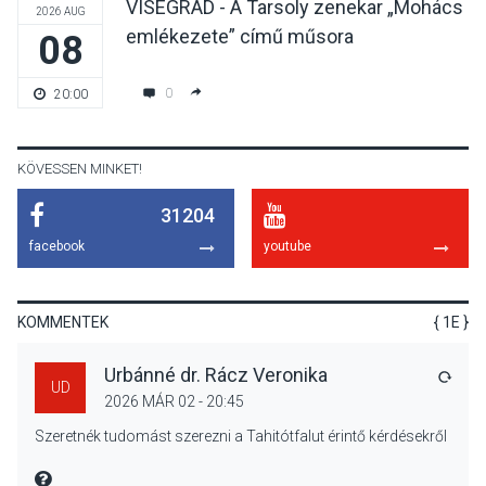
VISEGRÁD - A Tarsoly zenekar „Mohács
2026 AUG
emlékezete” című műsora
08
KÖZÉLET
2026 AUG 04
Jótékonysági
0
20:00
tanszergyűjtés lesz
Szigetmonostoron
KÖVESSEN MINKET!
31204
KÖZÉLET
2026 AUG 04
facebook
youtube
Megújulnak Szentendre
játszóterei
KOMMENTEK
{ 1E }
Urbánné dr. Rácz Veronika
VÁLA
UD
2026 MÁR 02 - 20:45
TERMÉSZETI KÖRNYEZET
2026 AUG 04
Szeretnék tudomást szerezni a Tahitótfalut érintő kérdésekről
Kánikulában még
veszélyesebbek a
MIRE MONDTA