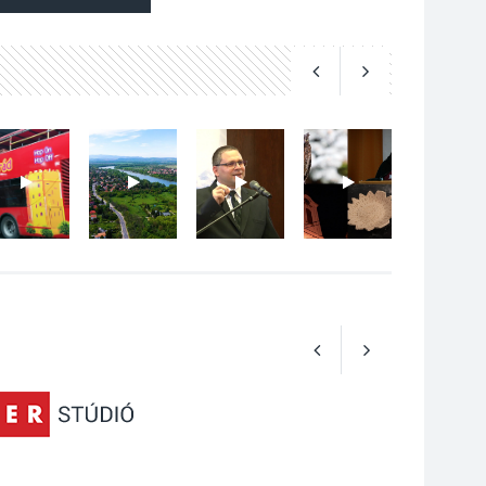
Art Week: egy hét a
művészetek jegyében
Esztergomban