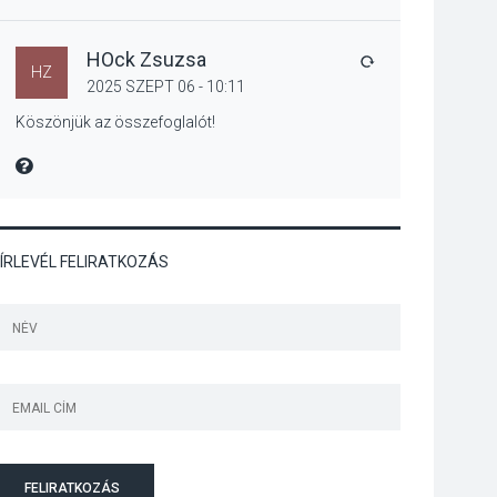
Jótékonysági
tanszergyűjtés lesz
Szigetmonostoron
HOck Zsuzsa
VÁLASZ
HZ
2025 SZEPT 06 - 10:11
Köszönjük az összefoglalót!
KÖZÉLET
2026 AUG 04
MIRE MONDTA
Megújulnak Szentendre
játszóterei
ÍRLEVÉL FELIRATKOZÁS
TERMÉSZETI KÖRNYEZET
2026 AUG 04
Kánikulában még
veszélyesebbek a
kullancsok
FELIRATKOZÁS
KULTÚRA
2026 AUG 03