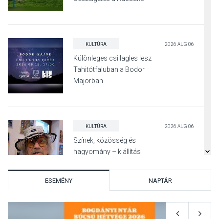
Irodalmi Színpadon
KULTÚRA
2026 AUG 06
Különleges csillagles lesz
Tahitótfaluban a Bodor
Majorban
KULTÚRA
2026 AUG 06
Színek, közösség és
hagyomány – kiállítás
nyitotta meg az idei Irány
Surány Fesztivált
ESEMÉNY
NAPTÁR
KULTÚRA
2026 AUG 05