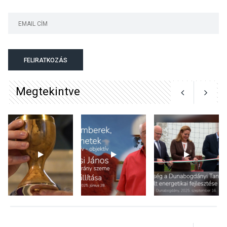
KÖZÉLET
2026 AUG 04
Megújulnak Szentendre
FELIRATKOZÁS
játszóterei
Megtekintve
TERMÉSZETI KÖRNYEZET
2026 AUG 04
Kánikulában még
veszélyesebbek a
kullancsok
KULTÚRA
2026 AUG 03