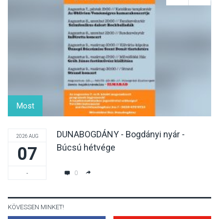
Mordái folk-rock koncert
lesz a pilismaróti Duna-
parton
KULTÚRA
2026 AUG 05
Különleges nyári élményt
kínálnak a szabadtéri
Most
előadások a Skanzenben
DUNABOGDÁNY - Bogdányi nyár -
2026 AUG
Búcsú hétvége
07
KÖZÉLET
2026 AUG 05
Szeptembertől emelkednek
0
-
a parkolási díjak
Szentendrén
KÖVESSEN MINKET!