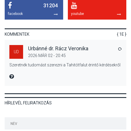
31204
KÖZÉLET
2026 AUG 05
facebook
youtube
Nőtt a fontosabb nyári
gyümölcsök
termésmennyisége
KOMMENTEK
{ 1E }
Urbánné dr. Rácz Veronika
VÁLA
UD
2026 MÁR 02 - 20:45
KULTÚRA
2026 AUG 04
Szeretnék tudomást szerezni a Tahitótfalut érintő kérdésekről
Bogdányban programokkal
teli búcsúhétvége lesz
MIRE MONDTA
HÍRLEVÉL FELIRATKOZÁS
KÖZÉLET
2026 AUG 04
Jótékonysági
tanszergyűjtés lesz
Szigetmonostoron