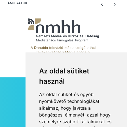
Art Week: egy hét a
TÁMOGATÓK:
művészetek jegyében
Esztergomban
Az oldal sütiket
használ
HÍRLEVÉL
Az oldal sütiket és egyéb
RSS
nyomkövető technológiákat
alkalmaz, hogy javítsa a
JOGI NYILATKOZAT
böngészési élményét, azzal hogy
KAPCSOLAT
személyre szabott tartalmakat és
OLDALTÉRKÉP