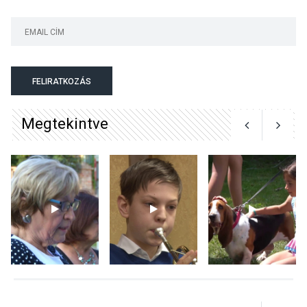
KULTÚRA
2026 AUG 03
A kimondatlan üzenetek
FELIRATKOZÁS
nyomában – Ingyenes
metakommunikációs
Megtekintve
foglalkozások Szentendrén
KULTÚRA
2026 AUG 03
Az Ön fotója is bekerülhet a
WMO 2027-es naptárába
TERMÉSZETI KÖRNYEZET
2026 AUG 03