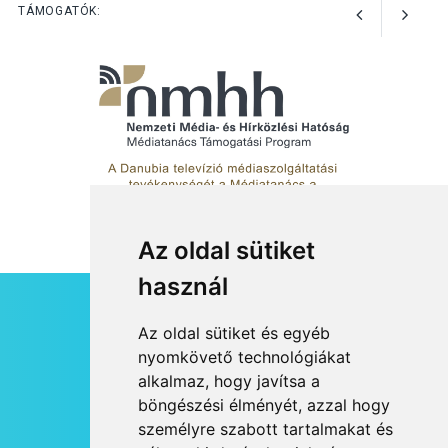
Perseidák – amikor az
TÁMOGATÓK:
augusztusi égbolt
hullócsillagokkal ajándékoz
meg
Az oldal sütiket
használ
HÍRLEVÉL
Az oldal sütiket és egyéb
RSS
nyomkövető technológiákat
alkalmaz, hogy javítsa a
JOGI NYILATKOZAT
böngészési élményét, azzal hogy
KAPCSOLAT
személyre szabott tartalmakat és
OLDALTÉRKÉP