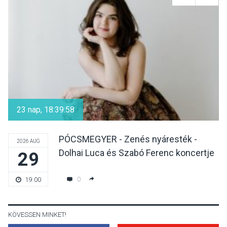
Nőtt a fontosabb nyári
gyümölcsök
termésmennyisége
KULTÚRA
2026 AUG 04
Bogdányban programokkal
teli búcsúhétvége lesz
23 nap, 18:39:57
PÓCSMEGYER - Zenés nyáresték -
2026 AUG
Dolhai Luca és Szabó Ferenc koncertje
29
KÖZÉLET
2026 AUG 04
Jótékonysági
0
19:00
tanszergyűjtés lesz
Szigetmonostoron
KÖVESSEN MINKET!