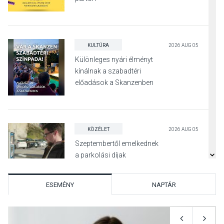
KULTÚRA
2026 AUG 05
Különleges nyári élményt
kínálnak a szabadtéri
előadások a Skanzenben
KÖZÉLET
2026 AUG 05
Szeptembertől emelkednek
a parkolási díjak
Szentendrén
ESEMÉNY
NAPTÁR
KÖZÉLET
2026 AUG 05