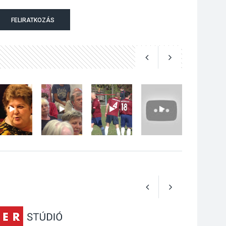
Szeptembertől
FELIRATKOZÁS
emelkednek a
parkolási díjak
Szentendrén