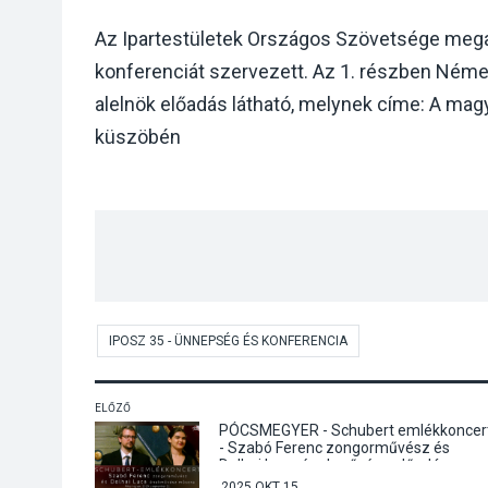
Az Ipartestületek Országos Szövetsége mega
konferenciát szervezett. Az 1. részben Néme
alelnök előadás látható, melynek címe: A magya
küszöbén
IPOSZ 35 - ÜNNEPSÉG ÉS KONFERENCIA
ELŐZŐ
PÓCSMEGYER - Schubert emlékkoncer
- Szabó Ferenc zongorművész és
Dolhai Luca énekművész előadása
2025 OKT 15