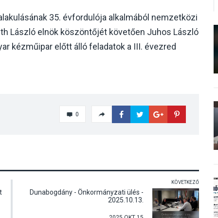
lakulásának 35. évfordulója alkalmából nemzetközi
th László elnök köszöntőjét követően Juhos László
r kézműipar előtt álló feladatok a III. évezred
0
KÖVETKEZŐ
t
Dunabogdány - Önkormányzati ülés -
2025.10.13.
2025 OKT 15