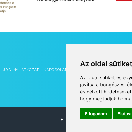
Az oldal sütike
JOGI NYILATKOZAT
KAPCSOLAT
OLDALTÉRKÉP
IMPRESSZUM
Az oldal sütiket és e
javítsa a böngészési é
és célzott hirdetéseket
hogy megtudjuk honnan
Elfogadom
Elutas