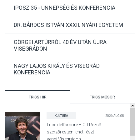
IPOSZ 35 - ÜNNEPSÉG ÉS KONFERENCIA
DR. BÁRDOS ISTVÁN XXXII. NYÁRI EGYETEM
GÖRGEI ARTÚRRÓL 40 ÉV UTÁN ÚJRA
VISEGRÁDON
NAGY LAJOS KIRÁLY ÉS VISEGRÁD
KONFERENCIA
FRISS HÍR
FRISS MŰSOR
KULTÚRA
2026 AUG 08
Luce dell’amore – Ott Rezső
szerzői estjén lehet részt
venni Visegrádon