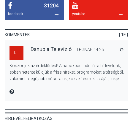
31204
KULTÚRA
2026 AUG 06
facebook
youtube
Különleges csillagles lesz
Tahitótfaluban a Bodor
Majorban
KOMMENTEK
{ 1E }
Danubia Televízió
TEGNAP 14:25
VÁLA
DT
KULTÚRA
2026 AUG 06
Köszönjük az érdeklődést! A napokban indul újra hírlevelünk,
Színek, közösség és
ebben hetente küldjük a friss híreket, programokat a térségből,
hagyomány – kiállítás
valamint a legújabb műsoraink, közvetítéseink listáját, linkjeit.
nyitotta meg az idei Irány
Üdvözlettel: a Danubia Televízió csapata
Surány Fesztivált
MIRE MONDTA
KULTÚRA
2026 AUG 05
HÍRLEVÉL FELIRATKOZÁS
Mordái folk-rock koncert
lesz a pilismaróti Duna-
parton