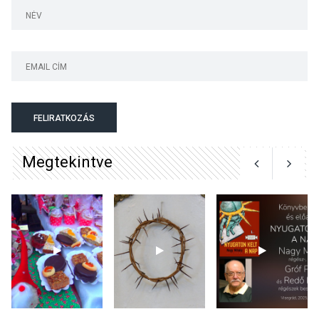
KULTÚRA
2026 AUG 05
Különleges nyári élményt
kínálnak a szabadtéri
előadások a Skanzenben
FELIRATKOZÁS
Megtekintve
KÖZÉLET
2026 AUG 05
Szeptembertől emelkednek
a parkolási díjak
Szentendrén
KÖZÉLET
2026 AUG 05