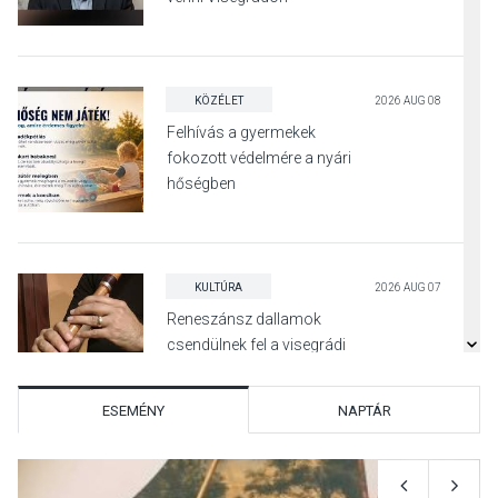
KÖZÉLET
2026 AUG 08
Felhívás a gyermekek
fokozott védelmére a nyári
hőségben
KULTÚRA
2026 AUG 07
Reneszánsz dallamok
csendülnek fel a visegrádi
Királyi Palota
díszudvarában
ESEMÉNY
NAPTÁR
KULTÚRA
2026 AUG 07