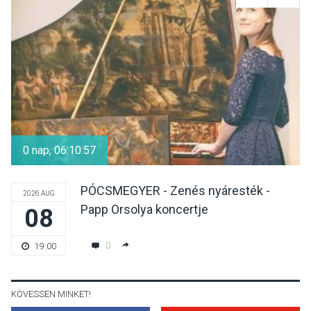
Dunavirág Ünnep Verőcén –
két nap a Duna élővilágának
jegyében
TERMÉSZETI KÖRNYEZET
2026 AUG 07
A napokban is nő a
talajközeli ózonmennyiség
0 nap, 06:10:57
PÓCSMEGYER - Zenés nyáresték -
2026 AUG
Papp Orsolya koncertje
08
KULTÚRA
2026 AUG 06
Mi a pszichológia, és miért
0
19:00
van rá szükségünk? –
Beszélgetés a Kacsakő
Irodalmi Színpadon
KÖVESSEN MINKET!