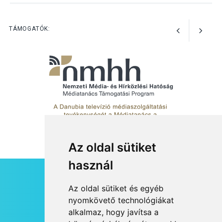
Nőtt a fontosabb nyári
gyümölcsök
termésmennyisége
TÁMOGATÓK:
Az oldal sütiket
használ
HÍRLEVÉL
Az oldal sütiket és egyéb
RSS
nyomkövető technológiákat
alkalmaz, hogy javítsa a
JOGI NYILATKOZAT