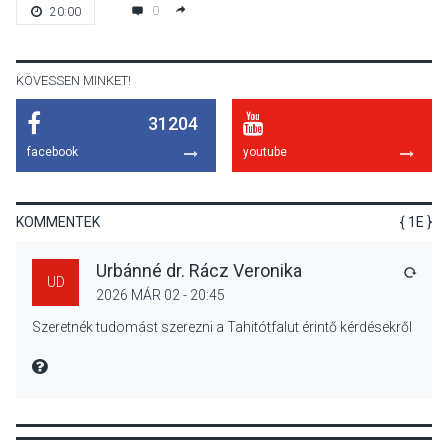
Nőtt a fontosabb nyári
0
20:00
gyümölcsök
termésmennyisége
KÖVESSEN MINKET!
31204
KULTÚRA
2026 AUG 04
facebook
youtube
Bogdányban programokkal
teli búcsúhétvége lesz
KOMMENTEK
{ 1E }
Urbánné dr. Rácz Veronika
VÁLA
UD
2026 MÁR 02 - 20:45
KÖZÉLET
2026 AUG 04
Szeretnék tudomást szerezni a Tahitótfalut érintő kérdésekről
Jótékonysági
tanszergyűjtés lesz
MIRE MONDTA
Szigetmonostoron