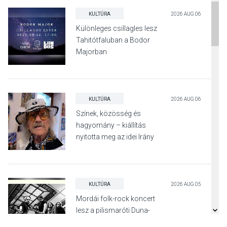
KULTÚRA
2026 AUG 06
Különleges csillagles lesz
Tahitótfaluban a Bodor
Majorban
KULTÚRA
2026 AUG 06
Színek, közösség és
hagyomány – kiállítás
nyitotta meg az idei Irány
Surány Fesztivált
KULTÚRA
2026 AUG 05
Mordái folk-rock koncert
lesz a pilismaróti Duna-
parton