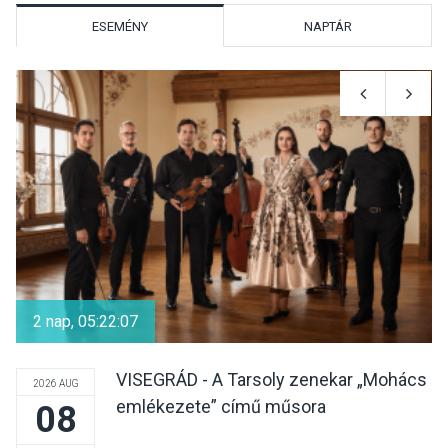
ESEMÉNY
NAPTÁR
KULTÚRA
2026 AUG 05
Különleges nyári élményt
kínálnak a szabadtéri
előadások a Skanzenben
KÖZÉLET
2026 AUG 05
Szeptembertől emelkednek
a parkolási díjak
2 nap, 05:22:07
Szentendrén
VISEGRÁD - A Tarsoly zenekar „Mohács
2026 AUG
emlékezete” című műsora
08
KÖZÉLET
2026 AUG 05