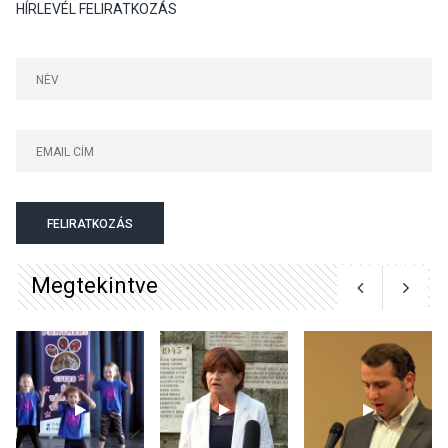
HÍRLEVÉL FELIRATKOZÁS
KÖZÉLET
2026 AUG 04
Megújulnak Szentendre
játszóterei
TERMÉSZETI KÖRNYEZET
2026 AUG 04
Kánikulában még
FELIRATKOZÁS
veszélyesebbek a
kullancsok
Megtekintve
KULTÚRA
2026 AUG 03
Art Week: egy hét a
művészetek jegyében
Esztergomban