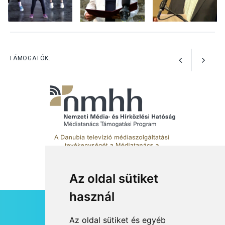
KULTÚRA
2026 AUG 03
A kimondatlan üzenetek
TÁMOGATÓK:
nyomában – Ingyenes
metakommunikációs
foglalkozások Szentendrén
Az oldal sütiket
használ
HÍRLEVÉL
Az oldal sütiket és egyéb