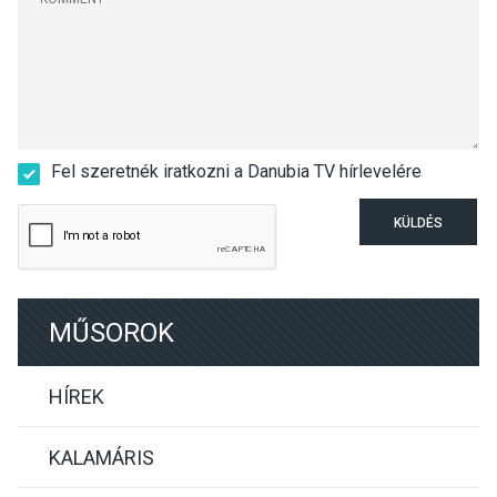
Fel szeretnék iratkozni a Danubia TV hírlevelére
KÜLDÉS
MŰSOROK
HÍREK
KALAMÁRIS