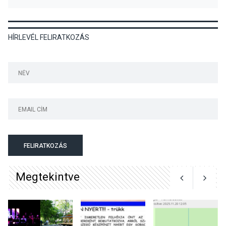
KULTÚRA
2026 AUG 06
HÍRLEVÉL FELIRATKOZÁS
Színek, közösség és
hagyomány – kiállítás
nyitotta meg az idei Irány
Surány Fesztivált
KULTÚRA
2026 AUG 05
Mordái folk-rock koncert
lesz a pilismaróti Duna-
parton
FELIRATKOZÁS
Megtekintve
KULTÚRA
2026 AUG 05
Különleges nyári élményt
kínálnak a szabadtéri