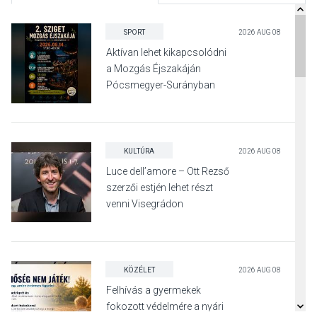
SPORT
2026 AUG 08
Aktívan lehet kikapcsolódni
a Mozgás Éjszakáján
Pócsmegyer-Surányban
KULTÚRA
2026 AUG 08
Luce dell’amore – Ott Rezső
szerzői estjén lehet részt
venni Visegrádon
KÖZÉLET
2026 AUG 08
Felhívás a gyermekek
fokozott védelmére a nyári