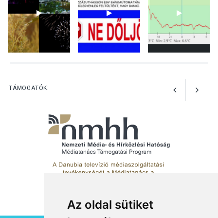
előadások a Skanzenben
KÖZÉLET
2026 AUG 05
Szeptembertől emelkednek
a parkolási díjak
Szentendrén
TÁMOGATÓK:
Az oldal sütiket