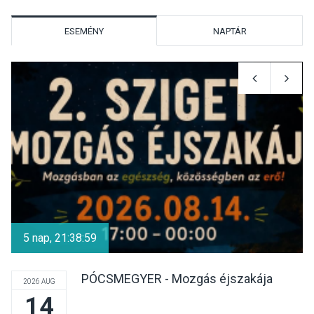
hőségben
ESEMÉNY
NAPTÁR
KULTÚRA
2026 AUG 07
Reneszánsz dallamok
csendülnek fel a visegrádi
Királyi Palota
díszudvarában
KULTÚRA
2026 AUG 07
Dunavirág Ünnep Verőcén –
két nap a Duna élővilágának
5 nap, 21:38:59
jegyében
PÓCSMEGYER - Mozgás éjszakája
2026 AUG
14
TERMÉSZETI KÖRNYEZET
2026 AUG 07