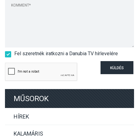
Fel szeretnék iratkozni a Danubia TV hírlevelére
KÜLDÉS
MŰSOROK
HÍREK
KALAMÁRIS