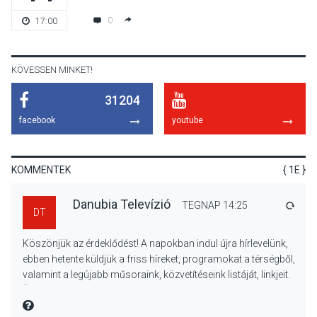
A napokban is nő a
0
17:00
talajközeli ózonmennyiség
KÖVESSEN MINKET!
31204
KULTÚRA
2026 AUG 06
facebook
youtube
Mi a pszichológia, és miért
van rá szükségünk? –
Beszélgetés a Kacsakő
KOMMENTEK
{ 1E }
Irodalmi Színpadon
Danubia Televízió
TEGNAP 14:25
VÁLA
DT
KULTÚRA
2026 AUG 06
Köszönjük az érdeklődést! A napokban indul újra hírlevelünk,
Különleges csillagles lesz
ebben hetente küldjük a friss híreket, programokat a térségből,
Tahitótfaluban a Bodor
valamint a legújabb műsoraink, közvetítéseink listáját, linkjeit.
Majorban
Üdvözlettel: a Danubia Televízió csapata
MIRE MONDTA