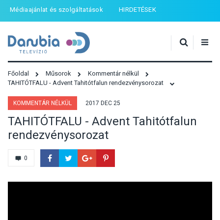
Médiaajánlat és szolgáltatások
HIRDETÉSEK
Főoldal
Műsorok
Kommentár nélkül
TAHITÓTFALU - Advent Tahitótfalun rendezvénysorozat
KOMMENTÁR NÉLKÜL
2017 DEC 25
TAHITÓTFALU - Advent Tahitótfalun
rendezvénysorozat
0