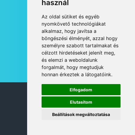
használ
HÍRLEVÉL
Az oldal sütiket és egyéb
RSS
nyomkövető technológiákat
alkalmaz, hogy javítsa a
JOGI NYILATKOZAT
böngészési élményét, azzal hogy
KAPCSOLAT
személyre szabott tartalmakat és
OLDALTÉRKÉP
célzott hirdetéseket jelenít meg,
IMPRESSZUM
és elemzi a weboldalunk
HÍR BEKÜLDÉSE
forgalmát, hogy megtudjuk
honnan érkeztek a látogatóink.
Elfogadom
© 2026 DANUBIA TV
Elutasítom
Beállítások megváltoztatása
DESIGN: NEOPLANE, WEB:
MOVAT