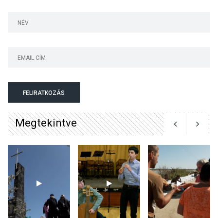
Jótékonysági
tanszergyűjtés lesz
Szigetmonostoron
KÖZÉLET
2026 AUG 04
Megújulnak Szentendre
FELIRATKOZÁS
játszóterei
Megtekintve
TERMÉSZETI KÖRNYEZET
2026 AUG 04
Kánikulában még
veszélyesebbek a
kullancsok