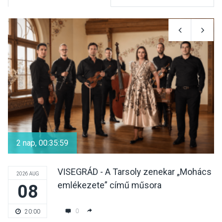
KULTÚRA
2026 AUG 05
Mordái folk-rock koncert
lesz a pilismaróti Duna-
parton
KULTÚRA
2026 AUG 05
Különleges nyári élményt
kínálnak a szabadtéri
2 nap, 00:35:59
előadások a Skanzenben
VISEGRÁD - A Tarsoly zenekar „Mohács
2026 AUG
emlékezete” című műsora
08
KÖZÉLET
2026 AUG 05
Szeptembertől emelkednek
0
20:00
a parkolási díjak