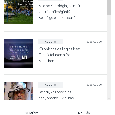
Mi a pszichológia, és miért
van rá szükségünk? –
Beszélgetés a Kacsakő
Irodalmi Színpadon
KULTÚRA
2026 AUG 06
Különleges csillagles lesz
Tahitótfaluban a Bodor
Majorban
KULTÚRA
2026 AUG 06
Színek, közösség és
hagyomány – kiállítás
nyitotta meg az idei Irány
Surány Fesztivált
ESEMÉNY
NAPTÁR