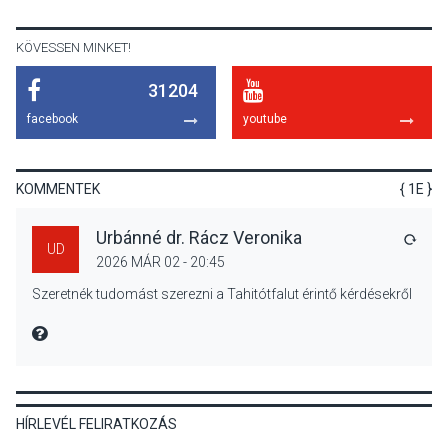
Szentendrén
KÖVESSEN MINKET!
31204
KÖZÉLET
2026 AUG 05
facebook
youtube
Nőtt a fontosabb nyári
gyümölcsök
termésmennyisége
KOMMENTEK
{ 1E }
Urbánné dr. Rácz Veronika
VÁLA
UD
2026 MÁR 02 - 20:45
KULTÚRA
2026 AUG 04
Szeretnék tudomást szerezni a Tahitótfalut érintő kérdésekről
Bogdányban programokkal
teli búcsúhétvége lesz
MIRE MONDTA
HÍRLEVÉL FELIRATKOZÁS
KÖZÉLET
2026 AUG 04