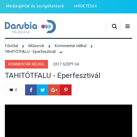
Médiaajánlat és szolgáltatások
HIRDETÉSEK
Főoldal
Műsorok
Kommentár nélkül
TAHITÓTFALU - Eperfesztivál
KOMMENTÁR NÉLKÜL
2017 SZEPT 04
TAHITÓTFALU - Eperfesztivál
0