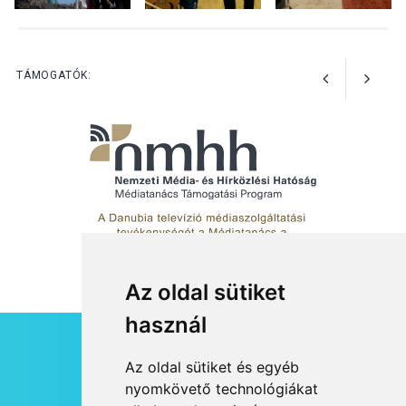
KULTÚRA
2026 AUG 03
Art Week: egy hét a
TÁMOGATÓK:
művészetek jegyében
Esztergomban
Az oldal sütiket
használ
HÍRLEVÉL
Az oldal sütiket és egyéb
RSS
nyomkövető technológiákat