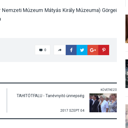
yar Nemzeti Múzeum Mátyás Király Múzeuma) Görgei
a
0
KÖVETKEZŐ
TAHITÓTFALU - Tanévnyitó ünnepség
2017 SZEPT 04