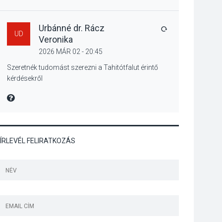
Szeptembertől
emelkednek a
parkolási díjak
Urbánné dr. Rácz
VÁLASZ
UD
Szentendrén
Veronika
2026 MÁR 02 - 20:45
KÖZÉLET
2026 AUG 05
Szeretnék tudomást szerezni a Tahitótfalut érintő
kérdésekről
Nőtt a fontosabb nyári
gyümölcsök
MIRE MONDTA
termésmennyisége
ÍRLEVÉL FELIRATKOZÁS
KULTÚRA
2026 AUG 04
Bogdányban
programokkal teli
búcsúhétvége lesz
KÖZÉLET
2026 AUG 04