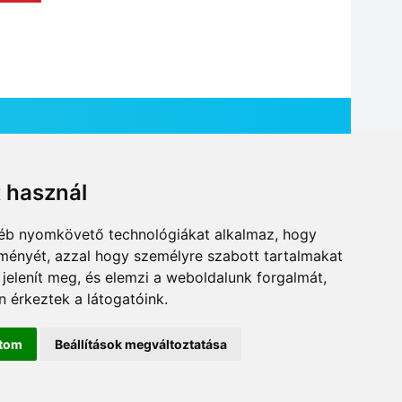
t használ
HÍR BEKÜLDÉSE
gyéb nyomkövető technológiákat alkalmaz, hogy
lményét, azzal hogy személyre szabott tartalmakat
 jelenít meg, és elemzi a weboldalunk forgalmát,
 érkeztek a látogatóink.
ítom
Beállítások megváltoztatása
DESIGN: NEOPLANE, WEB:
MOVAT