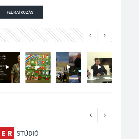
Jótékonysági
FELIRATKOZÁS
tanszergyűjtés lesz
Szigetmonostoron