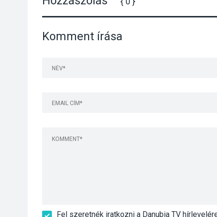
Hozzászólás
{ 0 }
Komment írása
Fel szeretnék iratkozni a Danubia TV hírlevelér