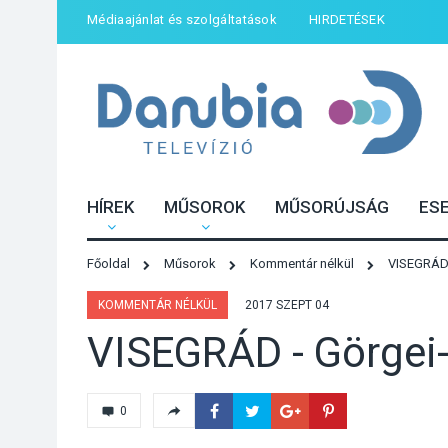
Médiaajánlat és szolgáltatások
HIRDETÉSEK
HÍREK
MŰSOROK
MŰSORÚJSÁG
ES
Főoldal
Műsorok
Kommentár nélkül
VISEGRÁD 
KOMMENTÁR NÉLKÜL
2017 SZEPT 04
VISEGRÁD - Görgei
0