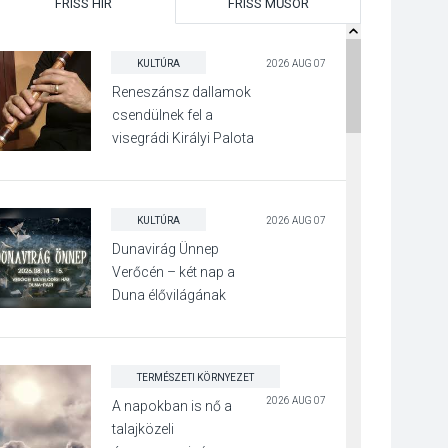
FRISS HÍR
FRISS MŰSOR
KULTÚRA
2026 AUG 07
Reneszánsz dallamok
csendülnek fel a
visegrádi Királyi Palota
díszudvarában
KULTÚRA
2026 AUG 07
Dunavirág Ünnep
Verőcén – két nap a
Duna élővilágának
jegyében
TERMÉSZETI KÖRNYEZET
2026 AUG 07
A napokban is nő a
talajközeli