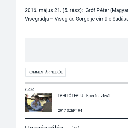
2016. május 21. (5. rész): Gróf Péter (Mag
Visegrádja – Visegrád Görgeije című előadás
KOMMENTÁR NÉLKÜL
ELŐZŐ
TAHITÓTFALU - Eperfesztivál
2017 SZEPT 04