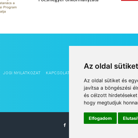
Az oldal sütike
JOGI NYILATKOZAT
KAPCSOLAT
OLDALTÉRKÉP
IMPRESSZUM
Az oldal sütiket és e
javítsa a böngészési é
és célzott hirdetéseket
hogy megtudjuk honnan
Elfogadom
Elutas