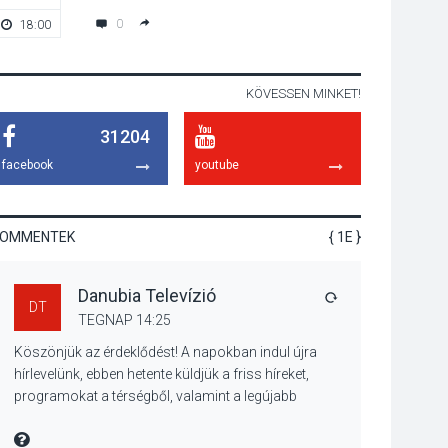
hagyomány – kiállítás
0
18:00
18:00
nyitotta meg az idei
Irány Surány Fesztivált
KÖVESSEN MINKET!
KULTÚRA
2026 AUG 05
31204
Mordái folk-rock
koncert lesz a
facebook
youtube
pilismaróti Duna-
parton
KOMMENTEK
{ 1E }
KULTÚRA
2026 AUG 05
Danubia Televízió
Különleges nyári
VÁLASZ
DT
élményt kínálnak a
TEGNAP 14:25
szabadtéri előadások
Köszönjük az érdeklődést! A napokban indul újra
a Skanzenben
hírlevelünk, ebben hetente küldjük a friss híreket,
programokat a térségből, valamint a legújabb
műsoraink, közvetítéseink listáját, linkjeit.
KÖZÉLET
2026 AUG 05
Üdvözlettel: a Danubia Televízió csapata
MIRE MONDTA