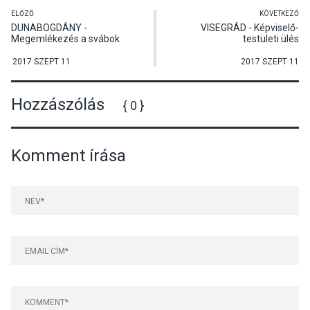
ELŐZŐ
KÖVETKEZŐ
DUNABOGDÁNY -
VISEGRÁD - Képviselő-
Megemlékezés a svábok
testületi ülés
kitelepítéséről
2017 SZEPT 11
2017 SZEPT 11
Hozzászólás
{ 0 }
Komment írása