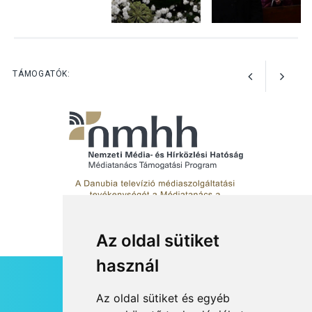
KULTÚRA
2026 AUG 03
Art Week: egy hét a
TÁMOGATÓK:
művészetek jegyében
Esztergomban
Az oldal sütiket
használ
HÍRLEVÉL
Az oldal sütiket és egyéb
RSS