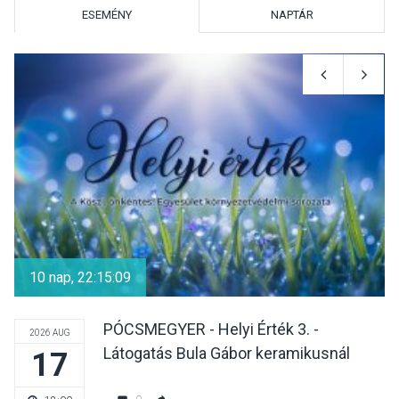
Surány Fesztivált
ESEMÉNY
NAPTÁR
KULTÚRA
2026 AUG 05
Mordái folk-rock koncert
lesz a pilismaróti Duna-
parton
KULTÚRA
2026 AUG 05
Különleges nyári élményt
kínálnak a szabadtéri
10 nap, 22:15:08
előadások a Skanzenben
PÓCSMEGYER - Helyi Érték 3. -
2026 AUG
Látogatás Bula Gábor keramikusnál
17
KÖZÉLET
2026 AUG 05
Szeptembertől emelkednek