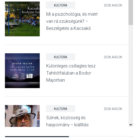
KULTÚRA
2026 AUG 06
Mi a pszichológia, és miért
van rá szükségünk? –
Beszélgetés a Kacsakő
Irodalmi Színpadon
KULTÚRA
2026 AUG 06
Különleges csillagles lesz
Tahitótfaluban a Bodor
Majorban
KULTÚRA
2026 AUG 06
Színek, közösség és
hagyomány – kiállítás
nyitotta meg az idei Irány