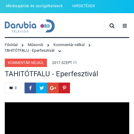
Médiaajánlat és szolgáltatások
HIRDETÉSEK
Főoldal
Műsorok
Kommentár nélkül
TAHITÓTFALU - Eperfesztivál
KOMMENTÁR NÉLKÜL
2017 SZEPT 11
TAHITÓTFALU - Eperfesztivál
0