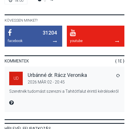
0
18:00
a parkolási díjak
Szentendrén
KÖVESSEN MINKET!
31204
KÖZÉLET
2026 AUG 05
facebook
youtube
Nőtt a fontosabb nyári
gyümölcsök
termésmennyisége
KOMMENTEK
{ 1E }
Urbánné dr. Rácz Veronika
VÁLA
UD
2026 MÁR 02 - 20:45
KULTÚRA
2026 AUG 04
Szeretnék tudomást szerezni a Tahitótfalut érintő kérdésekről
Bogdányban programokkal
teli búcsúhétvége lesz
MIRE MONDTA
HÍRLEVÉL FELIRATKOZÁS