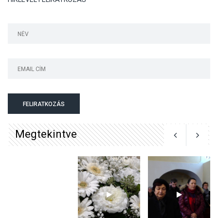
KÖZÉLET
2026 AUG 04
Jótékonysági
tanszergyűjtés lesz
Szigetmonostoron
KÖZÉLET
2026 AUG 04
Megújulnak Szentendre
FELIRATKOZÁS
játszóterei
Megtekintve
TERMÉSZETI KÖRNYEZET
2026 AUG 04
Kánikulában még
veszélyesebbek a
kullancsok