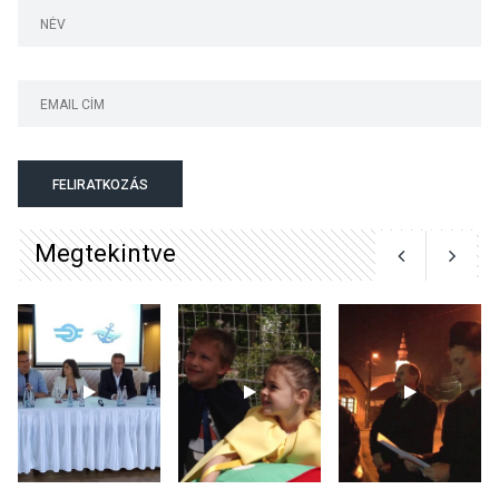
gyümölcsök
termésmennyisége
KULTÚRA
2026 AUG 04
Bogdányban programokkal
FELIRATKOZÁS
teli búcsúhétvége lesz
Megtekintve
KÖZÉLET
2026 AUG 04
Jótékonysági
tanszergyűjtés lesz
Szigetmonostoron