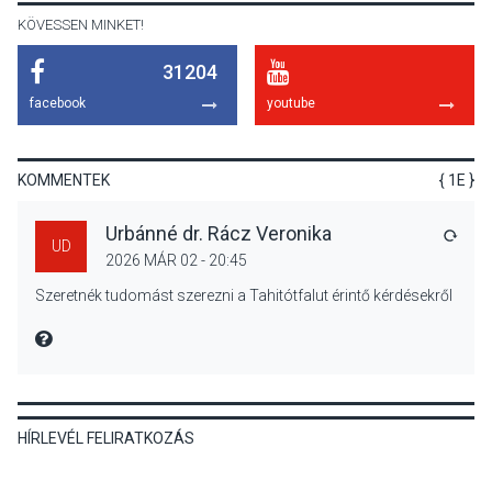
KÖVESSEN MINKET!
31204
KULTÚRA
2026 AUG 05
facebook
youtube
Különleges nyári élményt
kínálnak a szabadtéri
előadások a Skanzenben
KOMMENTEK
{ 1E }
Urbánné dr. Rácz Veronika
VÁLA
UD
2026 MÁR 02 - 20:45
KÖZÉLET
2026 AUG 05
Szeretnék tudomást szerezni a Tahitótfalut érintő kérdésekről
Szeptembertől emelkednek
a parkolási díjak
MIRE MONDTA
Szentendrén
HÍRLEVÉL FELIRATKOZÁS
KÖZÉLET
2026 AUG 05
Nőtt a fontosabb nyári