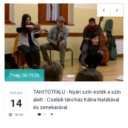
KULTÚRA
2026 AUG 06
Különleges csillagles lesz
Tahitótfaluban a Bodor
Majorban
KULTÚRA
2026 AUG 06
Színek, közösség és
hagyomány – kiállítás
7 nap, 06:19:25
nyitotta meg az idei Irány
Surány Fesztivált
TAHITÓTFALU - Nyári szín-esték a szín
2026 AUG
alatt - Családi táncház Kálna Natáliával
14
KULTÚRA
2026 AUG 05
és zenekarával
Mordái folk-rock koncert
0
18:00
lesz a pilismaróti Duna-
parton