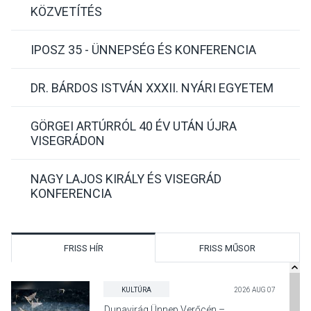
KÖZVETÍTÉS
IPOSZ 35 - ÜNNEPSÉG ÉS KONFERENCIA
DR. BÁRDOS ISTVÁN XXXII. NYÁRI EGYETEM
GÖRGEI ARTÚRRÓL 40 ÉV UTÁN ÚJRA
VISEGRÁDON
NAGY LAJOS KIRÁLY ÉS VISEGRÁD
KONFERENCIA
FRISS HÍR
FRISS MŰSOR
KULTÚRA
2026 AUG 07
Dunavirág Ünnep Verőcén –