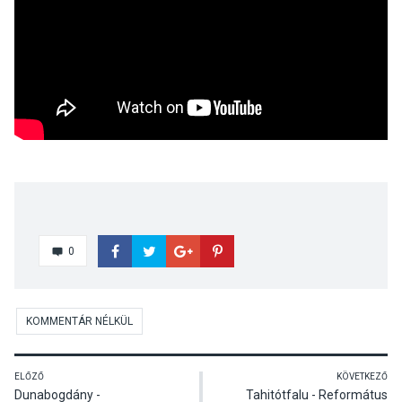
0
KOMMENTÁR NÉLKÜL
ELŐZŐ
KÖVETKEZŐ
Dunabogdány -
Tahitótfalu - Református