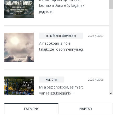
két nap a Duna élővilágának
jegyében
TERMÉSZETI KÖRNYEZET
2026 AUG 07
A napokban is nő a
talajközeli ózonmennyiség
KULTÚRA
2026 AUG 06
Mi a pszichológia, és miért
van rá szükségünk? –
Beszélgetés a Kacsakő
Irodalmi Színpadon
ESEMÉNY
NAPTÁR