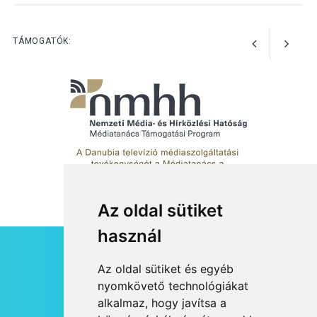
KÖZÉLET
2026 AUG 04
Megújulnak Szentendre
TÁMOGATÓK:
játszóterei
Az oldal sütiket
használ
HÍRLEVÉL
Az oldal sütiket és egyéb
RSS
nyomkövető technológiákat
alkalmaz, hogy javítsa a
JOGI NYILATKOZAT