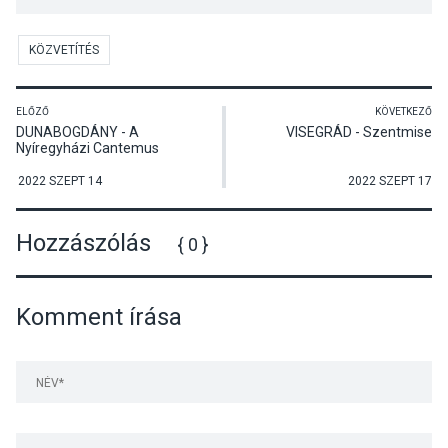
KÖZVETÍTÉS
ELŐZŐ
KÖVETKEZŐ
DUNABOGDÁNY - A
VISEGRÁD - Szentmise
Nyíregyházi Cantemus
Gyermekkar és Pro Musica
Leánykar hangversenye
2022 SZEPT 14
2022 SZEPT 17
Hozzászólás
{ 0 }
Komment írása