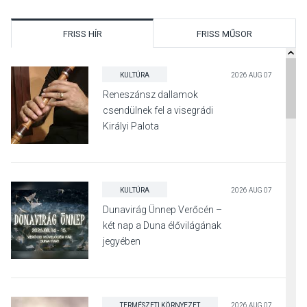
FRISS HÍR
FRISS MŰSOR
KULTÚRA
2026 AUG 07
Reneszánsz dallamok
csendülnek fel a visegrádi
Királyi Palota
díszudvarában
KULTÚRA
2026 AUG 07
Dunavirág Ünnep Verőcén –
két nap a Duna élővilágának
jegyében
TERMÉSZETI KÖRNYEZET
2026 AUG 07