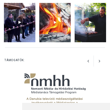
Bogdányban programokkal
teli búcsúhétvége lesz
KÖZÉLET
2026 AUG 04
Jótékonysági
tanszergyűjtés lesz
Szigetmonostoron
TÁMOGATÓK: