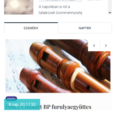
A napokban is nő a
talajközeli ózonmennyiség
ESEMÉNY
NAPTÁR
KULTÚRA
2026 AUG 06
Mi a pszichológia, és miért
van rá szükségünk? –
Beszélgetés a Kacsakő
Irodalmi Színpadon
KULTÚRA
2026 AUG 06
Különleges csillagles lesz
Tahitótfaluban a Bodor
8 nap, 00:17:30
Majorban