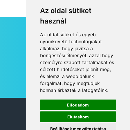
Az oldal sütiket
használ
HÍRLEVÉL
Az oldal sütiket és egyéb
RSS
nyomkövető technológiákat
alkalmaz, hogy javítsa a
JOGI NYILATKOZAT
böngészési élményét, azzal hogy
KAPCSOLAT
személyre szabott tartalmakat és
OLDALTÉRKÉP
célzott hirdetéseket jelenít meg,
IMPRESSZUM
és elemzi a weboldalunk
HÍR BEKÜLDÉSE
forgalmát, hogy megtudjuk
honnan érkeztek a látogatóink.
Elfogadom
© 2026 DANUBIA TV
Elutasítom
Beállítások megváltoztatása