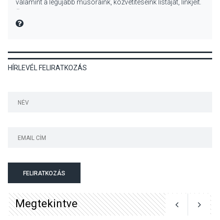
valamint a legújabb műsoraink, közvetítéseink listáját, linkjeit.
előadások a Skanzenben
Üdvözlettel: a Danubia Televízió csapata
MIRE MONDTA
KÖZÉLET
2026 AUG 05
HÍRLEVÉL FELIRATKOZÁS
Szeptembertől emelkednek
a parkolási díjak
Szentendrén
KÖZÉLET
2026 AUG 05
Nőtt a fontosabb nyári
gyümölcsök
termésmennyisége
FELIRATKOZÁS
Megtekintve
KULTÚRA
2026 AUG 04