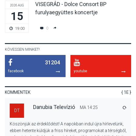
VISEGRÁD - Dolce Consort BP
2026 AUG
furulyaegyüttes koncertje
15
KULTÚRA
2026 AUG 06
Színek, közösség és
0
19:00
hagyomány – kiállítás
nyitotta meg az idei Irány
Surány Fesztivált
KÖVESSEN MINKET!
31204
KULTÚRA
2026 AUG 05
facebook
youtube
Mordái folk-rock koncert
lesz a pilismaróti Duna-
parton
KOMMENTEK
{ 1E }
Danubia Televízió
MA 14:25
VÁLA
DT
KULTÚRA
2026 AUG 05
Köszönjük az érdeklődést! A napokban indul újra hírlevelünk,
Különleges nyári élményt
ebben hetente küldjük a friss híreket, programokat a térségből,
kínálnak a szabadtéri