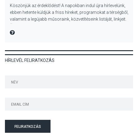
Köszönjük az érdeklődést! A napokban indul újra hírlevelünk,
Dunavirág Ünnep Verőcén –
ebben hetente küldjük a friss híreket, programokat a térségből,
két nap a Duna élővilágának
valamint a legújabb műsoraink, közvetítéseink listáját, linkjeit.
jegyében
Üdvözlettel: a Danubia Televízió csapata
MIRE MONDTA
TERMÉSZETI KÖRNYEZET
2026 AUG 07
HÍRLEVÉL FELIRATKOZÁS
A napokban is nő a
talajközeli ózonmennyiség
KULTÚRA
2026 AUG 06
Mi a pszichológia, és miért
van rá szükségünk? –
Beszélgetés a Kacsakő
FELIRATKOZÁS
Irodalmi Színpadon