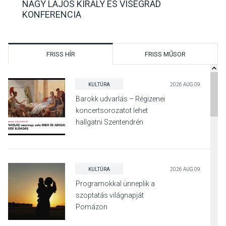
NAGY LAJOS KIRÁLY ÉS VISEGRÁD
KONFERENCIA
FRISS HÍR
FRISS MŰSOR
KULTÚRA
2026 AUG 09
Barokk udvarlás – Régizenei
koncertsorozatot lehet
hallgatni Szentendrén
KULTÚRA
2026 AUG 09
Programokkal ünneplik a
szoptatás világnapját
Pomázon