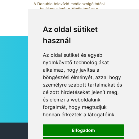
Az oldal sütiket
használ
HÍRLEVÉL
Az oldal sütiket és egyéb
RSS
nyomkövető technológiákat
alkalmaz, hogy javítsa a
JOGI NYILATKOZAT
böngészési élményét, azzal hogy
KAPCSOLAT
személyre szabott tartalmakat és
OLDALTÉRKÉP
célzott hirdetéseket jelenít meg,
IMPRESSZUM
és elemzi a weboldalunk
HÍR BEKÜLDÉSE
forgalmát, hogy megtudjuk
honnan érkeztek a látogatóink.
Elfogadom
© 2026 DANUBIA TV