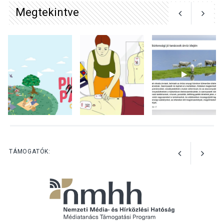
Megtekintve
KULTÚRA
2026 AUG 06
Különleges csillagles lesz
Tahitótfaluban a Bodor
Majorban
KULTÚRA
2026 AUG 06
Színek, közösség és
hagyomány – kiállítás
nyitotta meg az idei Irány
TÁMOGATÓK:
Surány Fesztivált