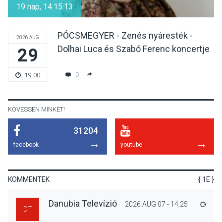
19 nap, 14:15:13
venni Visegrádon
PÓCSMEGYER - Zenés nyáresték -
2026 AUG
Dolhai Luca és Szabó Ferenc koncertje
29
KÖZÉLET
2026 AUG 08
Felhívás a gyermekek
0
19:00
fokozott védelmére a nyári
hőségben
KÖVESSEN MINKET!
31204
KULTÚRA
2026 AUG 07
facebook
youtube
Reneszánsz dallamok
csendülnek fel a visegrádi
Királyi Palota
KOMMENTEK
{ 1E }
díszudvarában
Danubia Televízió
2026 AUG 07 - 14:25
VÁLA
DT
KULTÚRA
2026 AUG 07