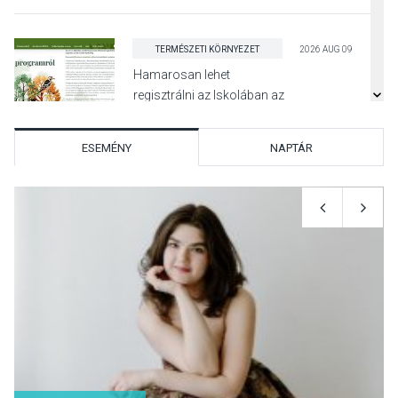
TERMÉSZETI KÖRNYEZET
2026 AUG 09
Hamarosan lehet
regisztrálni az Iskolában az
erdő programra
ESEMÉNY
NAPTÁR
SPORT
2026 AUG 08
Aktívan lehet kikapcsolódni
a Mozgás Éjszakáján
Pócsmegyer-Surányban
KULTÚRA
2026 AUG 08
Luce dell’amore – Ott Rezső
szerzői estjén lehet részt