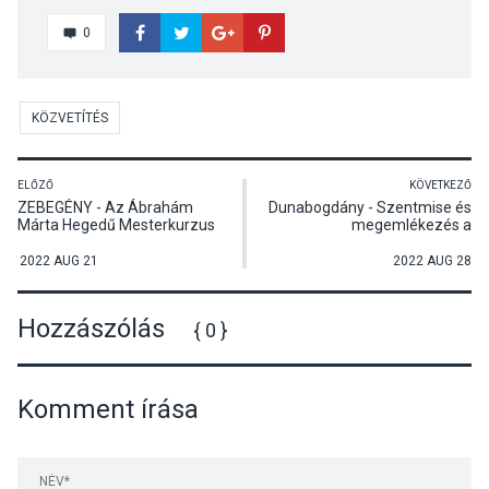
0
KÖZVETÍTÉS
ELŐZŐ
KÖVETKEZŐ
ZEBEGÉNY - Az Ábrahám
Dunabogdány - Szentmise és
Márta Hegedű Mesterkurzus
megemlékezés a
záróhangversenye
dunabogdányi németek
kitelepítéséről
2022 AUG 21
2022 AUG 28
Hozzászólás
{ 0 }
Komment írása