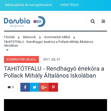
Médiaajánlat és szolgáltatások
HIRDETÉSEK
Főoldal
Műsorok
Kommentár nélkül
TAHITÓTFALU - Rendhagyó énekóra a Pollack Mihály Általános
Iskolában
KOMMENTÁR NÉLKÜL
2017 JÚL 07
TAHITÓTFALU - Rendhagyó énekóra a
Pollack Mihály Általános Iskolában
0