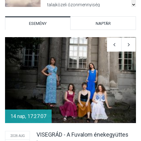
talajközeli ózonmennyiség
ESEMÉNY
NAPTÁR
KULTÚRA
2026 AUG 06
Mi a pszichológia, és miért
van rá szükségünk? –
Beszélgetés a Kacsakő
Irodalmi Színpadon
KULTÚRA
2026 AUG 06
Különleges csillagles lesz
Tahitótfaluban a Bodor
14 nap, 17:27:07
Majorban
VISEGRÁD - A Fuvalom énekegyüttes
2026 AUG