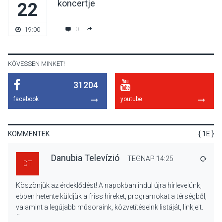
koncertje
22
KULTÚRA
2026 AUG 06
Színek, közösség és
0
19:00
hagyomány – kiállítás
nyitotta meg az idei Irány
Surány Fesztivált
KÖVESSEN MINKET!
31204
KULTÚRA
2026 AUG 05
facebook
youtube
Mordái folk-rock koncert
lesz a pilismaróti Duna-
parton
KOMMENTEK
{ 1E }
Danubia Televízió
TEGNAP 14:25
VÁLA
DT
KULTÚRA
2026 AUG 05
Köszönjük az érdeklődést! A napokban indul újra hírlevelünk,
Különleges nyári élményt
ebben hetente küldjük a friss híreket, programokat a térségből,
kínálnak a szabadtéri
valamint a legújabb műsoraink, közvetítéseink listáját, linkjeit.
előadások a Skanzenben
Üdvözlettel: a Danubia Televízió csapata