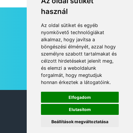
Az oldal sütiket
használ
HÍRLEVÉL
Az oldal sütiket és egyéb
RSS
nyomkövető technológiákat
alkalmaz, hogy javítsa a
JOGI NYILATKOZAT
böngészési élményét, azzal hogy
KAPCSOLAT
személyre szabott tartalmakat és
OLDALTÉRKÉP
célzott hirdetéseket jelenít meg,
IMPRESSZUM
és elemzi a weboldalunk
HÍR BEKÜLDÉSE
forgalmát, hogy megtudjuk
honnan érkeztek a látogatóink.
Elfogadom
© 2026 DANUBIA TV
Elutasítom
Beállítások megváltoztatása
DESIGN: NEOPLANE, WEB:
MOVAT