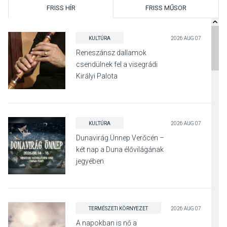
FRISS HÍR
FRISS MŰSOR
KULTÚRA
2026 AUG 07
Reneszánsz dallamok
csendülnek fel a visegrádi
Királyi Palota
díszudvarában
KULTÚRA
2026 AUG 07
Dunavirág Ünnep Verőcén –
két nap a Duna élővilágának
jegyében
TERMÉSZETI KÖRNYEZET
2026 AUG 07
A napokban is nő a