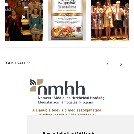
teli búcsúhétvége lesz
KÖZÉLET
2026 AUG 04
Jótékonysági
tanszergyűjtés lesz
Szigetmonostoron
TÁMOGATÓK: