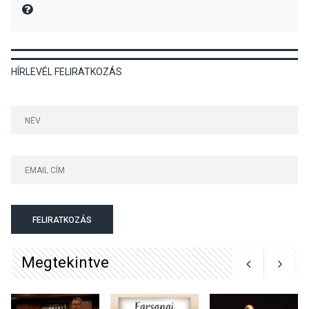
MIRE MONDTA
KÖZÉLET
2026 AUG 05
HÍRLEVÉL FELIRATKOZÁS
Szeptembertől emelkednek
a parkolási díjak
Szentendrén
KÖZÉLET
2026 AUG 05
Nőtt a fontosabb nyári
gyümölcsök
termésmennyisége
FELIRATKOZÁS
Megtekintve
KULTÚRA
2026 AUG 04
Bogdányban programokkal