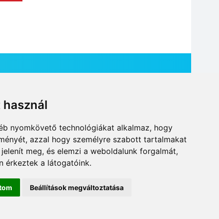
t használ
HÍR BEKÜLDÉSE
gyéb nyomkövető technológiákat alkalmaz, hogy
lményét, azzal hogy személyre szabott tartalmakat
 jelenít meg, és elemzi a weboldalunk forgalmát,
 érkeztek a látogatóink.
ítom
Beállítások megváltoztatása
DESIGN: NEOPLANE, WEB:
MOVAT