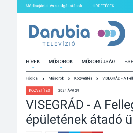
Médiaajánlat és szolgáltatások
HIRDETÉSEK
HÍREK
MŰSOROK
MŰSORÚJSÁG
ES
Főoldal
Műsorok
Közvetítés
VISEGRÁD - A Fel
KÖZVETÍTÉS
2024 ÁPR 29
VISEGRÁD - A Felle
épületének átadó 