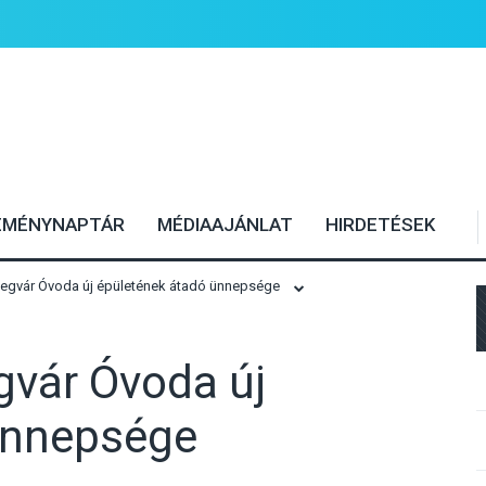
EMÉNYNAPTÁR
MÉDIAAJÁNLAT
HIRDETÉSEK
legvár Óvoda új épületének átadó ünnepsége
gvár Óvoda új
ünnepsége