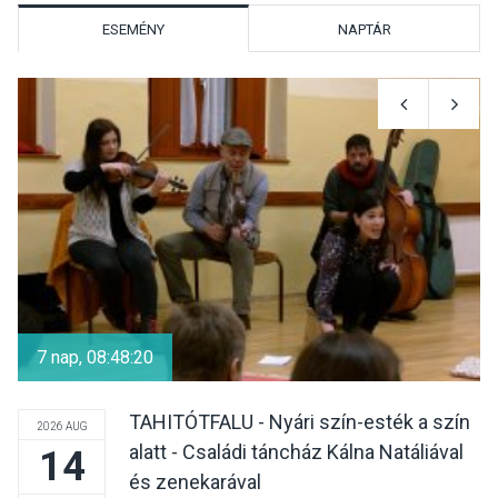
ESEMÉNY
NAPTÁR
KULTÚRA
2026 AUG 06
Színek, közösség és
hagyomány – kiállítás
nyitotta meg az idei Irány
Surány Fesztivált
KULTÚRA
2026 AUG 05
Mordái folk-rock koncert
lesz a pilismaróti Duna-
7 nap, 08:48:20
parton
TAHITÓTFALU - Nyári szín-esték a szín
2026 AUG
alatt - Családi táncház Kálna Natáliával
14
KULTÚRA
2026 AUG 05
és zenekarával