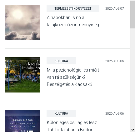
TERMÉSZETI KÖRNYEZET
2026 AUG 07
A napokban is nő a
talajközeli ózonmennyiség
KULTÚRA
2026 AUG 06
Mi a pszichológia, és miért
van rá szükségünk? –
Beszélgetés a Kacsakő
Irodalmi Színpadon
KULTÚRA
2026 AUG 06
Különleges csillagles lesz
Tahitótfaluban a Bodor
Majorban