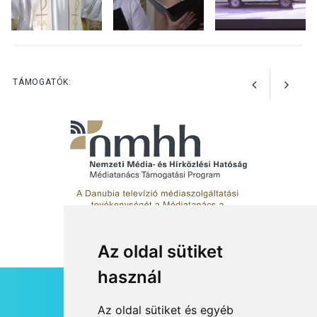
TERMÉSZETI KÖRNYEZET
2026 AUG 04
Kánikulában még
TÁMOGATÓK:
veszélyesebbek a
kullancsok
Az oldal sütiket
használ
HÍRLEVÉL
Az oldal sütiket és egyéb