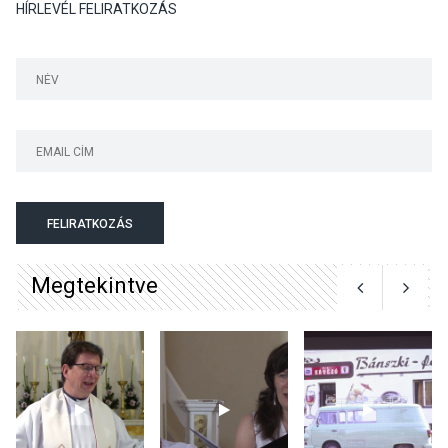
HÍRLEVÉL FELIRATKOZÁS
KULTÚRA
2026 AUG 04
Bogdányban programokkal
teli búcsúhétvége lesz
KÖZÉLET
2026 AUG 04
Jótékonysági
FELIRATKOZÁS
tanszergyűjtés lesz
Szigetmonostoron
Megtekintve
KÖZÉLET
2026 AUG 04
Megújulnak Szentendre
játszóterei