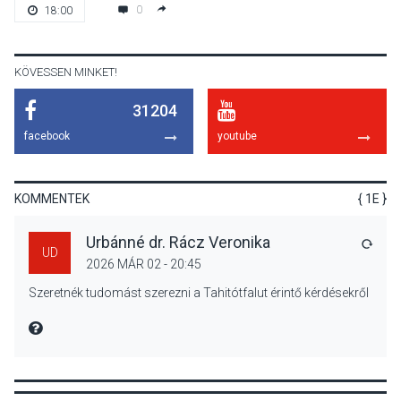
Különleges nyári élményt
0
18:00
kínálnak a szabadtéri
előadások a Skanzenben
KÖVESSEN MINKET!
31204
KÖZÉLET
2026 AUG 05
facebook
youtube
Szeptembertől emelkednek
a parkolási díjak
Szentendrén
KOMMENTEK
{ 1E }
Urbánné dr. Rácz Veronika
VÁLA
UD
2026 MÁR 02 - 20:45
KÖZÉLET
2026 AUG 05
Szeretnék tudomást szerezni a Tahitótfalut érintő kérdésekről
Nőtt a fontosabb nyári
gyümölcsök
MIRE MONDTA
termésmennyisége