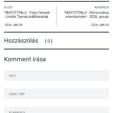
ELŐZŐ
KÖVETKEZŐ
TAHITÓTFALU - Folyó fények
TAHITÓTFALU - Református
- Uchlár Tamás kiállításának
istentisztelet - 2026. január
megnyitója
11.
2026 JAN 08
2026 JAN 09
Hozzászólás
{ 0 }
Komment írása