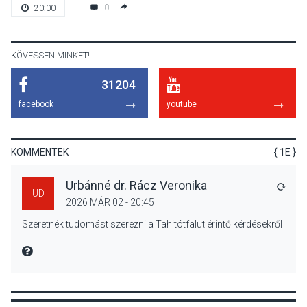
Szeptembertől emelkednek
0
20:00
a parkolási díjak
Szentendrén
KÖVESSEN MINKET!
31204
KÖZÉLET
2026 AUG 05
facebook
youtube
Nőtt a fontosabb nyári
gyümölcsök
termésmennyisége
KOMMENTEK
{ 1E }
Urbánné dr. Rácz Veronika
VÁLA
UD
2026 MÁR 02 - 20:45
KULTÚRA
2026 AUG 04
Szeretnék tudomást szerezni a Tahitótfalut érintő kérdésekről
Bogdányban programokkal
teli búcsúhétvége lesz
MIRE MONDTA