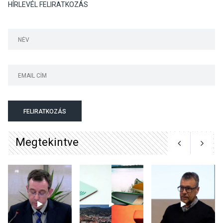
HÍRLEVÉL FELIRATKOZÁS
KÖZÉLET
2026 AUG 04
Jótékonysági
tanszergyűjtés lesz
Szigetmonostoron
KÖZÉLET
2026 AUG 04
Megújulnak Szentendre
FELIRATKOZÁS
játszóterei
Megtekintve
TERMÉSZETI KÖRNYEZET
2026 AUG 04
Kánikulában még
veszélyesebbek a
kullancsok