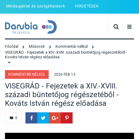
Médiaajánlat és szolgáltatások
HIRDETÉSEK
Főoldal
Műsorok
Kommentár nélkül
VISEGRÁD - Fejezetek a XIV.-XVIII. századi büntetőjog régészetéből -
Kováts István régész előadása
KOMMENTÁR NÉLKÜL
2026 FEB 13
VISEGRÁD - Fejezetek a XIV.-XVIII.
századi büntetőjog régészetéből -
Kováts István régész előadása
0