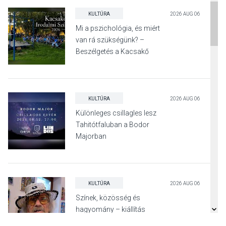
KULTÚRA
2026 AUG 06
Mi a pszichológia, és miért
van rá szükségünk? –
Beszélgetés a Kacsakő
Irodalmi Színpadon
KULTÚRA
2026 AUG 06
Különleges csillagles lesz
Tahitótfaluban a Bodor
Majorban
KULTÚRA
2026 AUG 06
Színek, közösség és
hagyomány – kiállítás
nyitotta meg az idei Irány