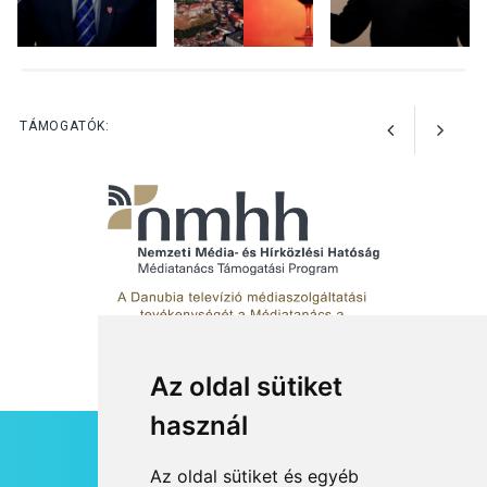
KULTÚRA
2026 AUG 03
Art Week: egy hét a
TÁMOGATÓK:
művészetek jegyében
Esztergomban
Az oldal sütiket
használ
HÍRLEVÉL
Az oldal sütiket és egyéb