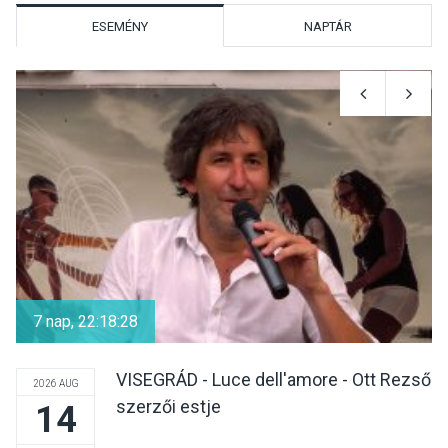
Surány Fesztivált
ESEMÉNY
NAPTÁR
KULTÚRA
2026 AUG 05
Mordái folk-rock koncert
lesz a pilismaróti Duna-
parton
KULTÚRA
2026 AUG 05
Különleges nyári élményt
kínálnak a szabadtéri
7 nap, 22:18:28
előadások a Skanzenben
VISEGRÁD - Luce dell'amore - Ott Rezső
2026 AUG
szerzői estje
14
KÖZÉLET
2026 AUG 05