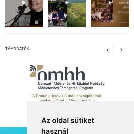
KULTÚRA
2026 AUG 05
Különleges nyári élményt
kínálnak a szabadtéri
előadások a Skanzenben
TÁMOGATÓK:
Az oldal sütiket
használ