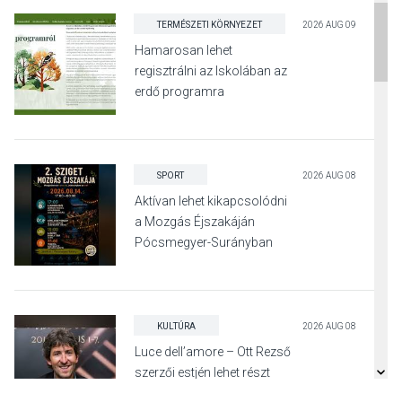
TERMÉSZETI KÖRNYEZET
2026 AUG 09
Hamarosan lehet
regisztrálni az Iskolában az
erdő programra
SPORT
2026 AUG 08
Aktívan lehet kikapcsolódni
a Mozgás Éjszakáján
Pócsmegyer-Surányban
KULTÚRA
2026 AUG 08
Luce dell’amore – Ott Rezső
szerzői estjén lehet részt
venni Visegrádon