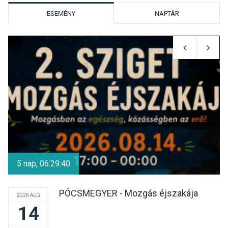
ESEMÉNY
NAPTÁR
KÖZÉLET
2026 AUG 08
Felhívás a gyermekek
fokozott védelmére a nyári
hőségben
KULTÚRA
2026 AUG 07
Reneszánsz dallamok
csendülnek fel a visegrádi
5 nap, 06:29:39
Királyi Palota
díszudvarában
PÓCSMEGYER - Mozgás éjszakája
2026 AUG
14
KULTÚRA
2026 AUG 07