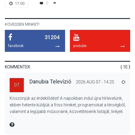
Dunavirág Ünnep Verőcén –
0
17:00
két nap a Duna élővilágának
jegyében
KÖVESSEN MINKET!
31204
TERMÉSZETI KÖRNYEZET
2026 AUG 07
facebook
youtube
A napokban is nő a
talajközeli ózonmennyiség
KOMMENTEK
{ 1E }
Danubia Televízió
2026 AUG 07 - 14:25
VÁLA
DT
KULTÚRA
2026 AUG 06
Köszönjük az érdeklődést! A napokban indul újra hírlevelünk,
Mi a pszichológia, és miért
ebben hetente küldjük a friss híreket, programokat a térségből,
van rá szükségünk? –
valamint a legújabb műsoraink, közvetítéseink listáját, linkjeit.
Beszélgetés a Kacsakő
Üdvözlettel: a Danubia Televízió csapata
Irodalmi Színpadon
MIRE MONDTA