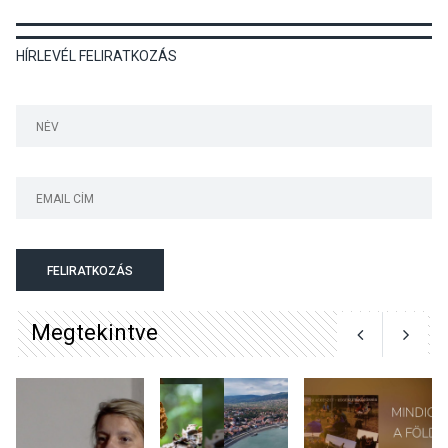
KULTÚRA
2026 AUG 06
HÍRLEVÉL FELIRATKOZÁS
Különleges csillagles lesz
Tahitótfaluban a Bodor
Majorban
KULTÚRA
2026 AUG 06
Színek, közösség és
hagyomány – kiállítás
nyitotta meg az idei Irány
FELIRATKOZÁS
Surány Fesztivált
Megtekintve
KULTÚRA
2026 AUG 05
Mordái folk-rock koncert
lesz a pilismaróti Duna-
parton