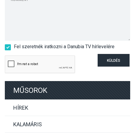
Fel szeretnék iratkozni a Danubia TV hírlevelére
KÜLDÉS
MŰSOROK
HÍREK
KALAMÁRIS