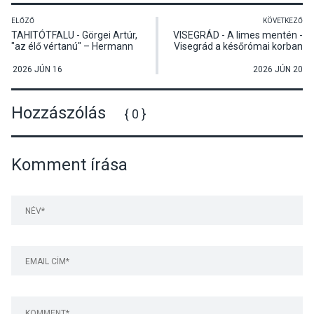
ELŐZŐ
KÖVETKEZŐ
TAHITÓTFALU - Görgei Artúr,
VISEGRÁD - A limes mentén -
"az élő vértanú" – Hermann
Visegrád a későrómai korban
Róbert történész előadása
- Boruzs Katalin és Gróf Péter
Tahitótfaluban
régészek előadása
2026 JÚN 16
2026 JÚN 20
Hozzászólás
{ 0 }
Komment írása