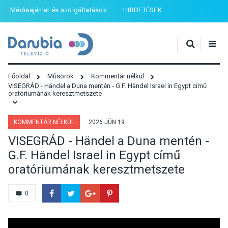
Médiaajánlat és szolgáltatások
HIRDETÉSEK
Főoldal
Műsorok
Kommentár nélkül
VISEGRÁD - Händel a Duna mentén - G.F. Händel Israel in Egypt című
oratóriumának keresztmetszete
KOMMENTÁR NÉLKÜL
2026 JÚN 19
VISEGRÁD - Händel a Duna mentén -
G.F. Händel Israel in Egypt című
oratóriumának keresztmetszete
0